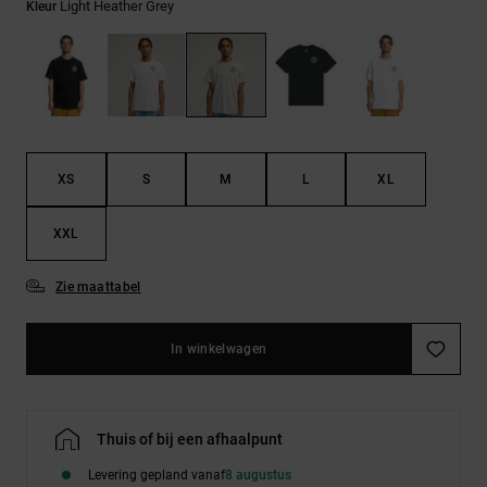
FAQ
Riemen &
Light Heather Grey
Kleur
bekijken
portemonnees
XS
S
M
L
XL
XXL
Zie maattabel
In winkelwagen
Thuis of bij een afhaalpunt
Levering gepland vanaf
8 augustus