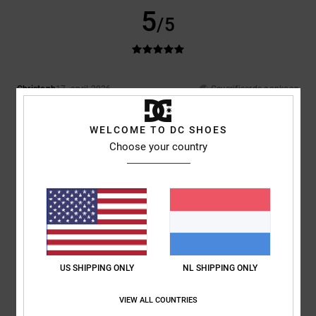
5
/5
Christoph
17. april 2026
Geverifieerde aankoop
Best brand!!
Comfort
: 5
Prijs-kwaliteitverhouding
: 5
Maat
: Klein
Materiaal
: 5
/5
/5
/5
Kleur
: 5
WELCOME TO DC SHOES
/5
Ik raad dit product aan
Choose your country
5
/5
Alexander
21. februari 2026
Geverifieerde aankoop
Greeeeen
US SHIPPING ONLY
NL SHIPPING ONLY
Comfort
: 5
Prijs-kwaliteitverhouding
: 4
Maat
: Perfecte maat
/5
/5
Materiaal
: 5
Kleur
: 5
/5
/5
VIEW ALL COUNTRIES
Ik raad dit product aan