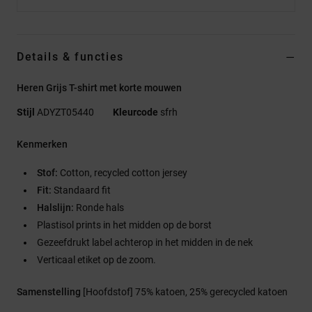
Details & functies
Heren Grijs T-shirt met korte mouwen
Stijl
ADYZT05440
Kleurcode
sfrh
Kenmerken
Stof:
Cotton, recycled cotton jersey
Fit:
Standaard fit
Halslijn:
Ronde hals
Plastisol prints in het midden op de borst
Gezeefdrukt label achterop in het midden in de nek
Verticaal etiket op de zoom.
Samenstelling
[Hoofdstof] 75% katoen, 25% gerecycled katoen