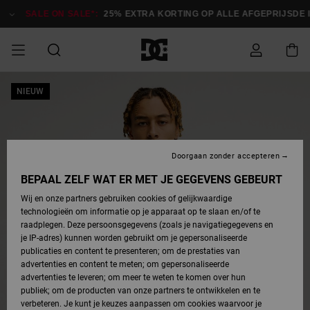
Ga
naar
SALE ON SALE*:
25% EXTRA KORTING OP ALLE AFGEPRIJSDE 
Productinformatie
SALE ON SALE
NIEUW
HEREN SALE
ESSENTIALS
ESSENTIALS
ESSENTIALS
SKATESHOP
SNOWBOARDSHOP
Toegang tot
Schoenen
Schoenen
Sale schoenen
Stag
Astrix
Nieuwe
Nieuwe
Petten &
Chelsea
Pixie
Nieuwe
Snowboardjassen
Court Graffik
Nieuwe
Nieuwe
Petten &
Skateschoenen
Team
Snowboardjassen
Snowboardschoene
Boots
mijn bestelling
Collectie
Collectie
hoeden
Collectie
Collectie
Collectie
hoeden
HEREN
DAMES SALE
HIGHLIGHTS
HIGHLIGHTS
SCHOENEN
GEMEENSCHAP
DAMES
Kleding
Snow
Kleding
Court Graffik
Ducati
Court Graffik
Astrix
Snowboardbroeken
Pure
Alles
Snowboardbroeken
Snowboardjassen
Snowboardjassen
Levering
SNOWBOARDSHOP
Skateschoenen
Sweatshirts
Mutsen
Sneakers
Skate
T-Shirts
Mutsen
weergeven
Doorgaan zonder accepteren
DAMES
KINDEREN
SCHOENEN
SCHOENEN
KLEDING
Accessoires
Sale
Lynx
DC Command
View All
DC Command
Alles
Stag
Snowboardschoene
Snowboardbroeken
Snowboardbroeken
BEPAAL ZELF WAT ER MET JE GEGEVENS GEBEURT
Retouren
SALE
KINDEREN
accessoires
Sneakers
T-Shirts
Tassen &
Skate
weergeven
Baby schoenen
Hoodies &
Tassen &
Wij en onze partners gebruiken cookies of gelijkwaardige
SNOWBOARDSHOP
rugzakken
sweatshirts
rugzakken
technologieën om informatie op je apparaat op te slaan en/of te
KINDEREN
KLEDING
KLEDING
ACCESSOIRES
SNOW
Pure
Manteca
Manteca
Winterlaarzen
Accessoires
Mutsen
raadplegen. Deze persoonsgegevens (zoals je navigatiegegevens en
Betaling
Sale snow-
Slippers
Overhemden
Slippers
Sneakers
je IP-adres) kunnen worden gebruikt om je gepersonaliseerde
artikelen
Alles
Jasjes &
Alles
publicaties en content te presenteren; om de prestaties van
SKATE
ACCESSOIRES
T-Shirts
Net
Construct
Best Sellers
Polair fleeces
Alles
Alles
weergeven
jassen
weergeven
advertenties en content te meten; om gepersonaliseerde
Giftcard
Winterlaarzen
Jeans
Snowboardschoene
Alles
& softshells
weergeven
weergeven
advertenties te leveren; om meer te weten te komen over hun
Jasjes &
weergeven
publiek; om de producten van onze partners te ontwikkelen en te
COURT
Jasjes &
Alles
Ascend
jassen
Overhemden
verbeteren. Je kunt je keuzes aanpassen om cookies waarvoor je
Quiksilver
GRAFFIK
jassen
weergeven
Snowboardschoene
Jasjes &
Unisex
Mutsen