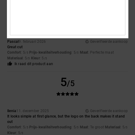
5
/5
Pascal
9. februari 2026
Geverifieerde aankoop
Great cut
Comfort
: 5
Prijs-kwaliteitverhouding
: 5
Maat
: Perfecte maat
/5
/5
Materiaal
: 5
Kleur
: 5
/5
/5
Ik raad dit product aan
5
/5
Ilenia
11. december 2025
Geverifieerde aankoop
It looks simple at first glance, but the logo on the back makes it stand
out
Comfort
: 5
Prijs-kwaliteitverhouding
: 5
Maat
: Te groot
Materiaal
: 5
/5
/5
/5
Kleur
: 5
/5