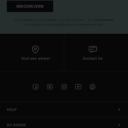
INSCHRIJVEN
(*) Aanbieding geldig online voor nieuwe leden - De gedetailleerde
voorwaarden zijn beschikbaar in de welkomst e-mail
Vind een winkel
Contact Us
HULP
DC SHOES