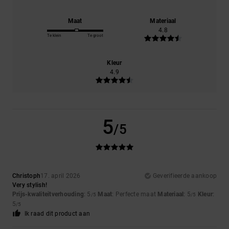
Maat
Materiaal
4.8
Te klein
Te groot
Kleur
4.9
5
/5
Christoph
17. april 2026
Geverifieerde aankoop
Very stylish!
Prijs-kwaliteitverhouding
: 5
Maat
: Perfecte maat
Materiaal
: 5
Kleur
:
/5
/5
5
/5
Ik raad dit product aan