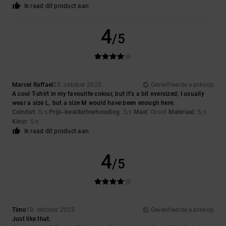
Ik raad dit product aan
4
/5
Marcel Raffael
20. oktober 2025
Geverifieerde aankoop
A cool T-shirt in my favourite colour, but it’s a bit oversized; I usually
wear a size L, but a size M would have been enough here.
Comfort
: 5
Prijs-kwaliteitverhouding
: 5
Maat
: Groot
Materiaal
: 5
/5
/5
/5
Kleur
: 5
/5
Ik raad dit product aan
4
/5
Timo
19. oktober 2025
Geverifieerde aankoop
Just like that.