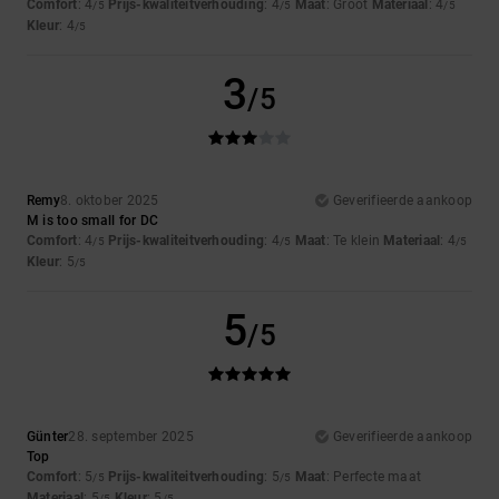
Comfort
: 4
Prijs-kwaliteitverhouding
: 4
Maat
: Groot
Materiaal
: 4
/5
/5
/5
Kleur
: 4
/5
3
/5
Remy
8. oktober 2025
Geverifieerde aankoop
M is too small for DC
Comfort
: 4
Prijs-kwaliteitverhouding
: 4
Maat
: Te klein
Materiaal
: 4
/5
/5
/5
Kleur
: 5
/5
5
/5
Günter
28. september 2025
Geverifieerde aankoop
Top
Comfort
: 5
Prijs-kwaliteitverhouding
: 5
Maat
: Perfecte maat
/5
/5
Materiaal
: 5
Kleur
: 5
/5
/5