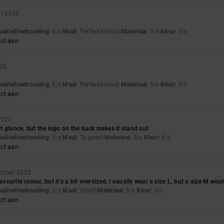
ri 2026
waliteitverhouding
: 4
Maat
: Perfecte maat
Materiaal
: 5
Kleur
: 5
/5
/5
/5
uct aan
026
waliteitverhouding
: 5
Maat
: Perfecte maat
Materiaal
: 5
Kleur
: 5
/5
/5
/5
uct aan
2025
rst glance, but the logo on the back makes it stand out
waliteitverhouding
: 5
Maat
: Te groot
Materiaal
: 5
Kleur
: 5
/5
/5
/5
uct aan
ktober 2025
favourite colour, but it’s a bit oversized; I usually wear a size L, but a size M w
waliteitverhouding
: 5
Maat
: Groot
Materiaal
: 5
Kleur
: 5
/5
/5
/5
uct aan