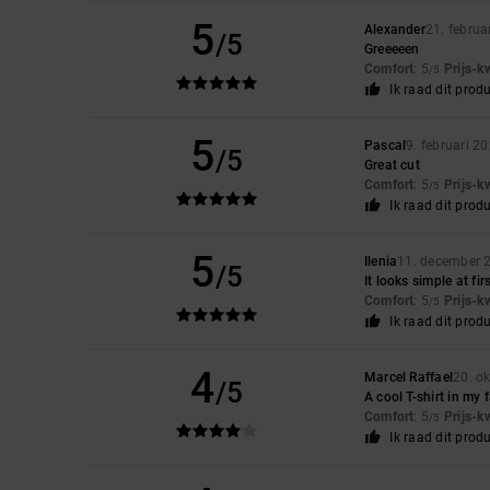
5
Alexander
21. februa
/5
Greeeeen
Comfort
: 5
Prijs-k
/5
Ik raad dit prod
5
Pascal
9. februari 2
/5
Great cut
Comfort
: 5
Prijs-k
/5
Ik raad dit prod
5
Ilenia
11. december 
/5
It looks simple at fi
Comfort
: 5
Prijs-k
/5
Ik raad dit prod
4
Marcel Raffael
20. o
/5
A cool T-shirt in my 
Comfort
: 5
Prijs-k
/5
Ik raad dit prod