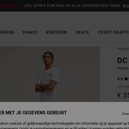
E ON SALE*:
25% EXTRA KORTING OP ALLE AFGEPRIJSDE ITEMS
Be
HEREN
DAMES
KINDEREN
SKATE
COURT GRAFFI
Startpag
DC
Heren
4.6
ECO-B
€ 3
Betaal 
ER MET JE GEGEVENS GEBEURT
Doo
uiken cookies of gelijkwaardige technologieën om informatie op je apparaat op t
sgegevens (zoals je navigatiegegevens en je IP-adres) kunnen worden gebruikt
W