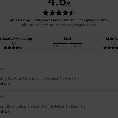
4.6
/5
gebaseerd op
9 geverifieerde beoordelingen
sinds september 2025
78% van onze klanten bevelen dit product aan
js-kwaliteitverhouding
Maat
Materia
4.7
4.8
Te klein
Te groot
2026
uding
: 5
Maat
: Perfecte maat
Materiaal
: 5
Kleur
: 5
/5
/5
/5
uct aan
2026
waliteitverhouding
: 5
Maat
: Klein
Materiaal
: 5
Kleur
: 5
/5
/5
/5
uct aan