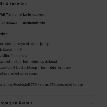
ils & functies
Wit T-shirt met korte mouwen
DYZT05440
Kleurcode
wht
rken
tof:
Cotton, recycled cotton jersey
t:
Standaard fit
lslijn:
Ronde hals
lastisol prints in het midden op de borst
ezeefdrukt label achterop in het midden in de nek
erticaal etiket op de zoom.
stelling
[Hoofdstof] 75% katoen, 25% gerecycled katoen
rging en Retour