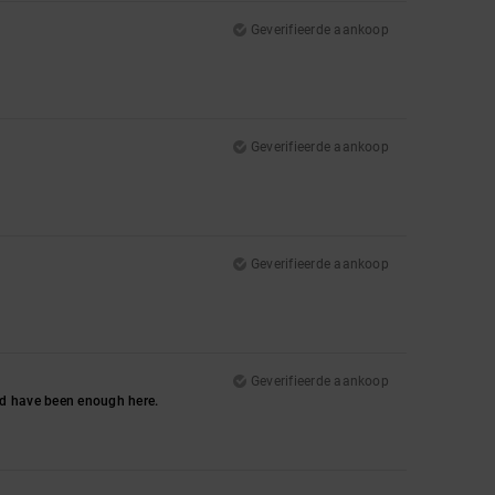
Geverifieerde aankoop
Geverifieerde aankoop
Geverifieerde aankoop
Geverifieerde aankoop
ould have been enough here.