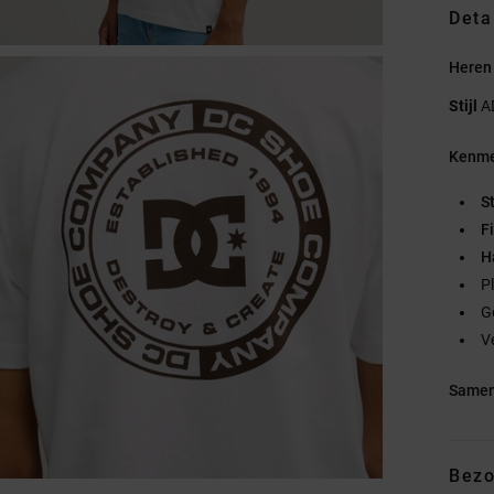
Deta
Heren 
Stijl
A
Kenme
S
Fi
Ha
P
G
V
Samen
Bezo