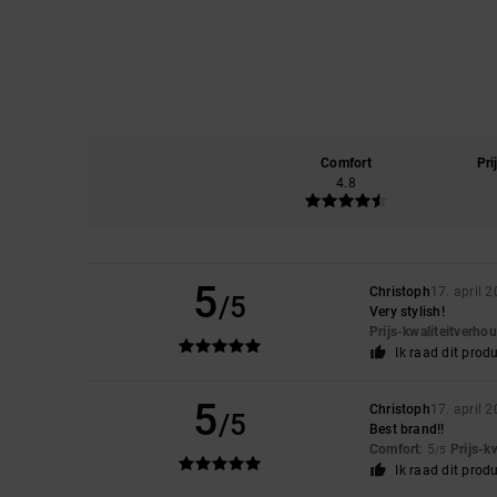
Comfort
Pri
4.8
5
Christoph
17. april 
/5
Very stylish!
Prijs-kwaliteitverho
Ik raad dit prod
5
Christoph
17. april 
/5
Best brand!!
Comfort
: 5
Prijs-k
/5
Ik raad dit prod