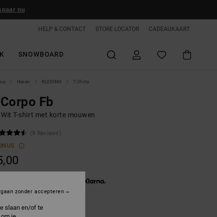
spaar nu
HELP & CONTACT
STORE LOCATOR
CADEAUKAART
K
SNOWBOARD
ina
Heren
KLEDING
T-Shirts
 Corpo Fb
 Wit T-shirt met korte mouwen
(9 Reviews)
ONUS
5,00
3 x € 11,67, zonder rente met
rgaan zonder accepteren
e slaan en/of te
 om je
hite