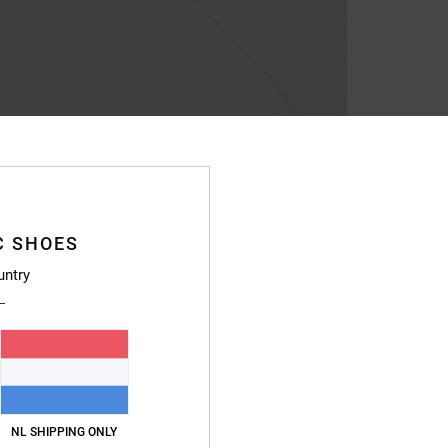
C SHOES
untry
NL SHIPPING ONLY