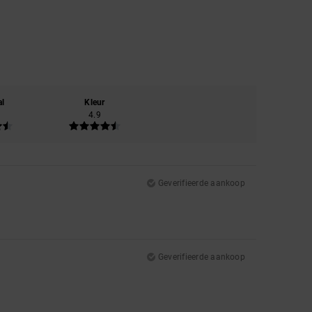
al
Kleur
4.9
Geverifieerde aankoop
Geverifieerde aankoop