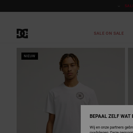
Ga
naar
SAL
Productinformatie
SALE ON SALE
NIEUW
BEPAAL ZELF WAT 
Wij en onze partners gebr
raadplegen. Deze persoon