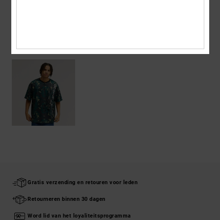
Bezorging en Retour
ONLANGS BEKEKEN
Gratis verzending en retouren voor leden
Retourneren binnen 30 dagen
Word lid van het loyaliteitsprogramma