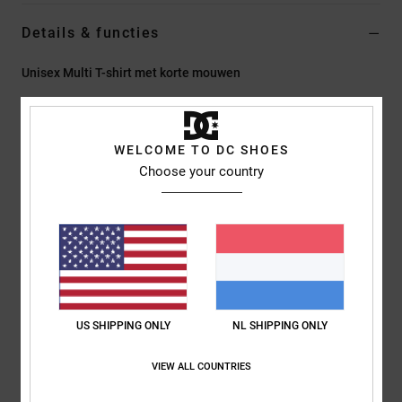
Details & functies
Unisex Multi T-shirt met korte mouwen
Stijl
EDYKT03562
Kleurcode
gsw6
Kenmerken
WELCOME TO DC SHOES
Choose your country
Stof:
Polyester Open Mesh, 245 G/M2
Fit:
Standaard Fit
Ronde hals met platte ribboord
Nektape van dezelfde mesh-stof
Sublimatieprint
DC-branding
US SHIPPING ONLY
NL SHIPPING ONLY
Samenstelling
[Hoofdstof] 100% polyester
VIEW ALL COUNTRIES