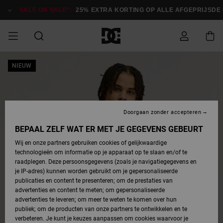
Ga
naar
SALE ON SALE*:
25% EXTRA KORTING OP ALLE AFGEPRIJSDE IT
Productinformatie
SALE ON SALE
NIEUW
HEREN SALE
ESSENTIALS
ESSENTIALS
ESSENTIALS
SKATESHOP
SNOWBOARDSHOP
Toegang tot
Schoenen
Schoenen
Sale schoenen
Stag
Astrix
Nieuwe
Nieuwe
Petten &
Chelsea
Pixie
Nieuwe
Snowboardjassen
Court Graffik
Nieuwe
Nieuwe
Petten &
Skateschoenen
Team
Snowboardjassen
Snowboardschoene
Boots
mijn bestelling
Collectie
Collectie
hoeden
Collectie
Collectie
Collectie
hoeden
HEREN
DAMES SALE
HIGHLIGHTS
HIGHLIGHTS
SCHOENEN
GEMEENSCHAP
DAMES
Kleding
Snow
Kleding
Court Graffik
Ducati
Court Graffik
Astrix
Snowboardbroeken
Pure
Alles
Snowboardbroeken
Snowboardjassen
Snowboardjassen
Levering
SNOWBOARDSHOP
Skateschoenen
Sweatshirts
Mutsen
Sneakers
Skate
T-Shirts
Mutsen
weergeven
Doorgaan zonder accepteren
DAMES
KINDEREN
SCHOENEN
SCHOENEN
KLEDING
Accessoires
Sale
Lynx
DC Command
View All
DC Command
Alles
Stag
Snowboardschoene
Snowboardbroeken
Snowboardbroeken
BEPAAL ZELF WAT ER MET JE GEGEVENS GEBEURT
Retouren
SALE
KINDEREN
accessoires
Sneakers
T-Shirts
Tassen &
Skate
weergeven
Baby schoenen
Hoodies &
Tassen &
Wij en onze partners gebruiken cookies of gelijkwaardige
SNOWBOARDSHOP
rugzakken
sweatshirts
rugzakken
technologieën om informatie op je apparaat op te slaan en/of te
KINDEREN
KLEDING
KLEDING
ACCESSOIRES
SNOW
Pure
Manteca
Manteca
Winterlaarzen
Accessoires
Mutsen
raadplegen. Deze persoonsgegevens (zoals je navigatiegegevens en
Betaling
Sale snow-
Slippers
Overhemden
Slippers
Sneakers
je IP-adres) kunnen worden gebruikt om je gepersonaliseerde
artikelen
Alles
Jasjes &
Alles
publicaties en content te presenteren; om de prestaties van
SKATE
ACCESSOIRES
T-Shirts
Net
Construct
Best Sellers
Polair fleeces
Alles
Alles
weergeven
jassen
weergeven
advertenties en content te meten; om gepersonaliseerde
Giftcard
Winterlaarzen
Jeans
Snowboardschoene
Alles
& softshells
weergeven
weergeven
advertenties te leveren; om meer te weten te komen over hun
Jasjes &
weergeven
publiek; om de producten van onze partners te ontwikkelen en te
COURT
Jasjes &
Alles
Ascend
jassen
Overhemden
verbeteren. Je kunt je keuzes aanpassen om cookies waarvoor je
Quiksilver
GRAFFIK
jassen
weergeven
Snowboardschoene
Jasjes &
Unisex
Mutsen