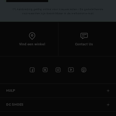
(*) Aanbieding geldig online voor nieuwe leden - De gedetailleerde
voorwaarden zijn beschikbaar in de welkomst e-mail
Vind een winkel
Contact Us
HULP
DC SHOES