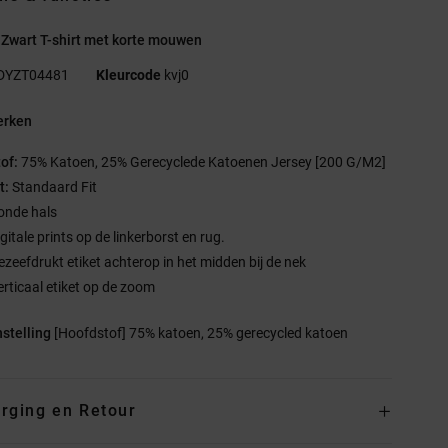
Zwart T-shirt met korte mouwen
DYZT04481
Kleurcode
kvj0
rken
tof:
75% Katoen, 25% Gerecyclede Katoenen Jersey [200 G/M2]
t:
Standaard Fit
onde hals
gitale prints op de linkerborst en rug.
ezeefdrukt etiket achterop in het midden bij de nek
erticaal etiket op de zoom
stelling
[Hoofdstof] 75% katoen, 25% gerecycled katoen
rging en Retour