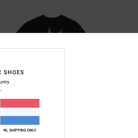
C SHOES
untry
NL SHIPPING ONLY