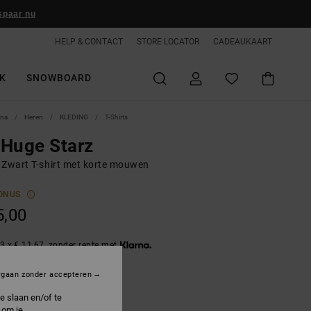
spaar nu
HELP & CONTACT
STORE LOCATOR
CADEAUKAART
K
SNOWBOARD
ina
Heren
KLEDING
T-Shirts
Huge Starz
 Zwart T-shirt met korte mouwen
ONUS
5,00
3 x € 11,67, zonder rente met
rgaan zonder accepteren
lack
e slaan en/of te
 om je