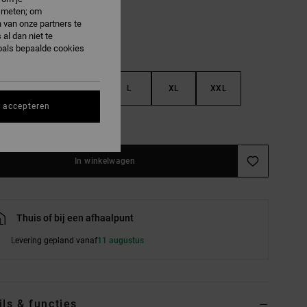
e meten; om
 van onze partners te
al dan niet te
oals bepaalde cookies
S
M
L
XL
XXL
s accepteren
e maattabel
In winkelwagen
Thuis of bij een afhaalpunt
Levering gepland vanaf
11 augustus
ils & functies