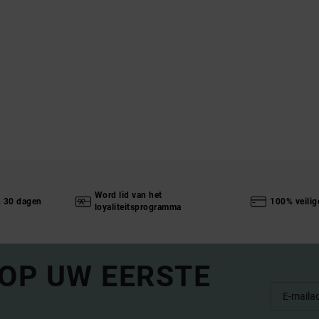
Word lid van het
n 30 dagen
100% veilig
loyaliteitsprogramma
 OP UW EERSTE