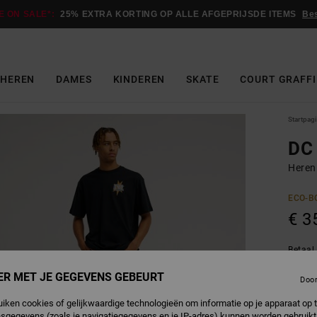
E ON SALE*:
25% EXTRA KORTING OP ALLE AFGEPRIJSDE ITEMS
Be
HEREN
DAMES
KINDEREN
SKATE
COURT GRAFFI
Startpag
DC 
Heren
ECO-B
€ 3
Betaal 
ER MET JE GEGEVENS GEBEURT
Doo
B
Kleur
uiken cookies of gelijkwaardige technologieën om informatie op je apparaat op t
sgegevens (zoals je navigatiegegevens en je IP-adres) kunnen worden gebruikt