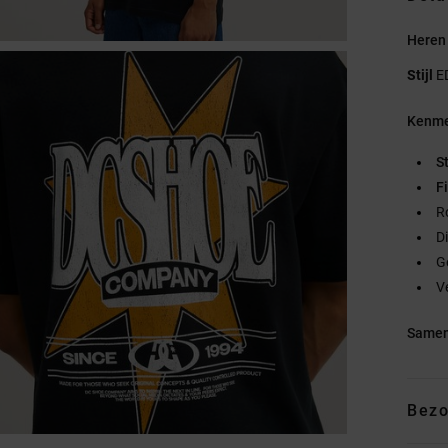
Heren 
Stijl
E
Kenme
S
Fi
R
Di
G
V
Samen
Bezo