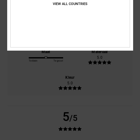
VIEW ALL COUNTRIES
gebaseerd op
1 geverifieerde beoordelingen
sinds mei 2026
100% van onze klanten bevelen dit product aan
Comfort
Prijs-kwaliteitverhouding
5.0
5.0
Maat
Materiaal
5.0
Te klein
Te groot
Kleur
5.0
5
/5