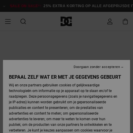
Ga
naar
SALE ON SALE*:
25% EXTRA KORTING OP ALLE AFGEPRIJSDE ITE
Productinformatie
SALE ON SALE
HEREN SALE
ESSENTIALS
ESSENTIALS
ESSENTIALS
SKATESHOP
SNOWBOARDSHOP
Toegang tot
Schoenen
Schoenen
Sale schoenen
Stag
Astrix
Nieuwe
Nieuwe
Petten &
Chelsea
Pixie
Nieuwe
Snowboardjassen
Court Graffik
Nieuwe
Nieuwe
Petten &
Skateschoenen
Team
Snowboardjassen
Snowboardschoene
Boots
mijn bestelling
Collectie
Collectie
hoeden
Collectie
Collectie
Collectie
hoeden
HEREN
DAMES SALE
HIGHLIGHTS
HIGHLIGHTS
SCHOENEN
GEMEENSCHAP
DAMES
Kleding
Snow
Kleding
Court Graffik
Ducati
Court Graffik
Astrix
Snowboardbroeken
Pure
Alles
Snowboardbroeken
Snowboardjassen
Snowboardjassen
Levering
SNOWBOARDSHOP
Skateschoenen
Sweatshirts
Mutsen
Sneakers
Skate
T-Shirts
Mutsen
weergeven
Doorgaan zonder accepteren
DAMES
KINDEREN
SCHOENEN
SCHOENEN
KLEDING
Accessoires
Sale
Lynx
DC Command
View All
DC Command
Alles
Stag
Snowboardschoene
Snowboardbroeken
Snowboardbroeken
BEPAAL ZELF WAT ER MET JE GEGEVENS GEBEURT
Retouren
SALE
KINDEREN
accessoires
Sneakers
T-Shirts
Tassen &
Skate
weergeven
Baby schoenen
Hoodies &
Tassen &
Wij en onze partners gebruiken cookies of gelijkwaardige
SNOWBOARDSHOP
rugzakken
sweatshirts
rugzakken
technologieën om informatie op je apparaat op te slaan en/of te
KINDEREN
KLEDING
KLEDING
ACCESSOIRES
SNOW
Pure
Manteca
Manteca
Winterlaarzen
Accessoires
Mutsen
raadplegen. Deze persoonsgegevens (zoals je navigatiegegevens en
Betaling
Sale snow-
Slippers
Overhemden
Slippers
Sneakers
je IP-adres) kunnen worden gebruikt om je gepersonaliseerde
artikelen
Alles
Jasjes &
Alles
publicaties en content te presenteren; om de prestaties van
SKATE
ACCESSOIRES
T-Shirts
Net
Construct
Best Sellers
Polair fleeces
Alles
Alles
weergeven
jassen
weergeven
advertenties en content te meten; om gepersonaliseerde
Giftcard
Winterlaarzen
Jeans
Snowboardschoene
Alles
& softshells
weergeven
weergeven
advertenties te leveren; om meer te weten te komen over hun
Jasjes &
weergeven
publiek; om de producten van onze partners te ontwikkelen en te
COURT
Jasjes &
Alles
Ascend
jassen
Overhemden
verbeteren. Je kunt je keuzes aanpassen om cookies waarvoor je
Quiksilver
GRAFFIK
jassen
weergeven
Snowboardschoene
Jasjes &
Unisex
Mutsen