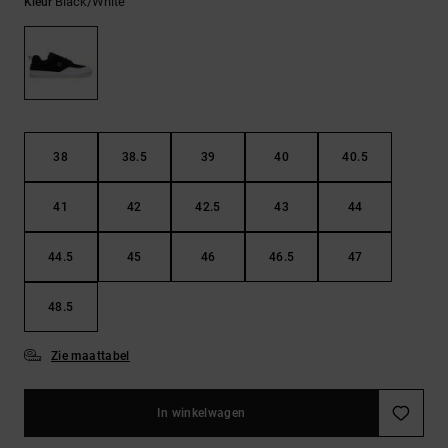
FAQ
Black/white
Kleur
Riemen &
bekijken
portemonnees
38
38.5
39
40
40.5
41
42
42.5
43
44
44.5
45
46
46.5
47
48.5
Zie maattabel
In winkelwagen