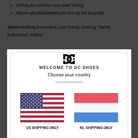
OrthoLite voetbed voor meer vering
Nieuw gevulkaniseerd patroon op het loopvlak
Samenstelling
Bovendeel: Leer (rund), Voering: Textiel,
Buitenzool: Rubber
Bezorging en Retour
WELCOME TO DC SHOES
Choose your country
Reviews van klanten
Gemiddelde score
5.0
/5
US SHIPPING ONLY
NL SHIPPING ONLY