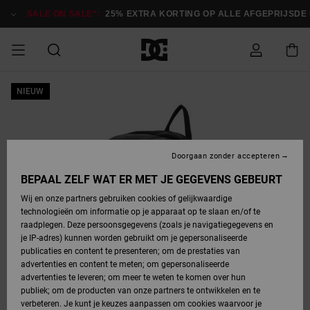
Ga
naar
SALE ON SALE*:
25% EXTRA KORTING OP ALLE AFGEPRIJSDE I
Productinformatie
SALE ON SALE
NIEUW
HEREN SALE
ESSENTIALS
ESSENTIALS
ESSENTIALS
SKATESHOP
SNOWBOARDSHOP
Toegang tot
Schoenen
Schoenen
Sale schoenen
Stag
Astrix
Nieuwe
Nieuwe
Petten &
Chelsea
Pixie
Nieuwe
Snowboardjassen
Court Graffik
Nieuwe
Nieuwe
Petten &
Skateschoenen
Team
Snowboardjassen
Snowboardschoene
Boots
mijn bestelling
Collectie
Collectie
hoeden
Collectie
Collectie
Collectie
hoeden
HEREN
DAMES SALE
HIGHLIGHTS
HIGHLIGHTS
SCHOENEN
GEMEENSCHAP
DAMES
Kleding
Snow
Kleding
Court Graffik
Ducati
Court Graffik
Astrix
Snowboardbroeken
Pure
Alles
Snowboardbroeken
Snowboardjassen
Snowboardjassen
Levering
SNOWBOARDSHOP
Skateschoenen
Sweatshirts
Mutsen
Sneakers
Skate
T-Shirts
Mutsen
weergeven
Doorgaan zonder accepteren
DAMES
KINDEREN
SCHOENEN
SCHOENEN
KLEDING
Accessoires
Sale
Lynx
DC Command
View All
DC Command
Alles
Stag
Snowboardschoene
Snowboardbroeken
Snowboardbroeken
BEPAAL ZELF WAT ER MET JE GEGEVENS GEBEURT
Retouren
SALE
KINDEREN
accessoires
Sneakers
T-Shirts
Tassen &
Skate
weergeven
Baby schoenen
Hoodies &
Tassen &
Wij en onze partners gebruiken cookies of gelijkwaardige
SNOWBOARDSHOP
rugzakken
sweatshirts
rugzakken
technologieën om informatie op je apparaat op te slaan en/of te
KINDEREN
KLEDING
KLEDING
ACCESSOIRES
SNOW
Pure
Manteca
Manteca
Winterlaarzen
Accessoires
Mutsen
raadplegen. Deze persoonsgegevens (zoals je navigatiegegevens en
Betaling
Sale snow-
Slippers
Overhemden
Slippers
Sneakers
je IP-adres) kunnen worden gebruikt om je gepersonaliseerde
artikelen
Alles
Jasjes &
Alles
publicaties en content te presenteren; om de prestaties van
SKATE
ACCESSOIRES
T-Shirts
Net
Construct
Best Sellers
Polair fleeces
Alles
Alles
weergeven
jassen
weergeven
advertenties en content te meten; om gepersonaliseerde
Giftcard
Winterlaarzen
Jeans
Snowboardschoene
Alles
& softshells
weergeven
weergeven
advertenties te leveren; om meer te weten te komen over hun
Jasjes &
weergeven
publiek; om de producten van onze partners te ontwikkelen en te
COURT
Jasjes &
Alles
Ascend
jassen
Overhemden
verbeteren. Je kunt je keuzes aanpassen om cookies waarvoor je
Quiksilver
GRAFFIK
jassen
weergeven
Snowboardschoene
Jasjes &
Unisex
Mutsen