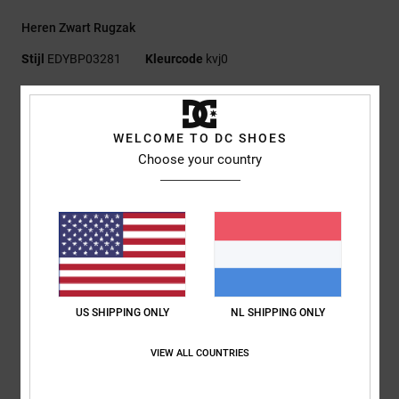
Heren Zwart Rugzak
Stijl
EDYBP03281
Kleurcode
kvj0
Kenmerken
Stof:
100% Pvc Waterdichte Stof Met Voering Van 100%
WELCOME TO DC SHOES
Gerecycled Polyester
Choose your country
Ruim hoofdvak
Meshvakken opzij
Verstelbare zijriemen
Afmetingen:
48 X 32,5 Cm
Capaciteit:
20 Liter
Samenstelling
[Hoofdstof] 100% polyvinylchloride (pvc)
US SHIPPING ONLY
NL SHIPPING ONLY
VIEW ALL COUNTRIES
Bezorging en Retour