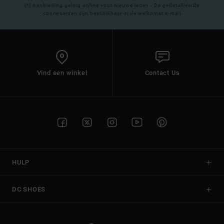
(*) Aanbieding geldig online voor nieuwe leden - De gedetailleerde
voorwaarden zijn beschikbaar in de welkomst e-mail
Vind een winkel
Contact Us
HULP
DC SHOES