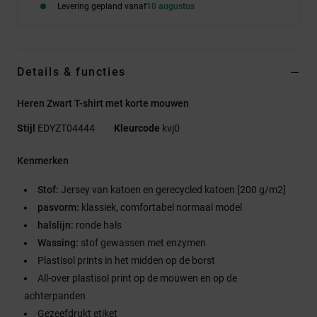
Levering gepland vanaf
10 augustus
Details & functies
Heren Zwart T-shirt met korte mouwen
Stijl
EDYZT04444
Kleurcode
kvj0
Kenmerken
Stof:
Jersey van katoen en gerecycled katoen [200 g/m2]
pasvorm:
klassiek, comfortabel normaal model
halslijn:
ronde hals
Wassing:
stof gewassen met enzymen
Plastisol prints in het midden op de borst
All-over plastisol print op de mouwen en op de
achterpanden
Gezeefdrukt etiket