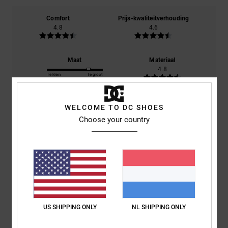
Comfort
Prijs-kwaliteitverhouding
4.8
4.6
Maat
Materiaal
4.8
Te klein
Te groot
Kleur
WELCOME TO DC SHOES
4.8
Choose your country
4
/5
US SHIPPING ONLY
NL SHIPPING ONLY
Mario
9. juli 2026
Geverifieerde aankoop
It’s what I expected; I wasn’t too keen on the large logo on the back.