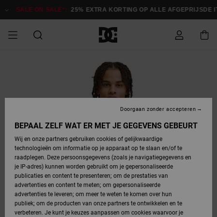
Ga
naar
SALE ON SALE*:
25% EXTRA KORTING OP ALLE AFGEPRIJSDE ITE
Productinformatie
SALE ON SALE
HEREN SALE
ESSENTIALS
ESSENTIALS
ESSENTIALS
SKATESHOP
SNOWBOARDSHOP
Toegang tot
Schoenen
Schoenen
Sale schoenen
Stag
Astrix
Nieuwe
Nieuwe
Petten &
Chelsea
Pixie
Nieuwe
Snowboardjassen
Court Graffik
Nieuwe
Nieuwe
Petten &
Skateschoenen
Team
Snowboardjassen
Snowboardschoene
Boots
mijn bestelling
Collectie
Collectie
hoeden
Collectie
Collectie
Collectie
hoeden
HEREN
DAMES SALE
HIGHLIGHTS
HIGHLIGHTS
SCHOENEN
GEMEENSCHAP
DAMES
Kleding
Snow
Kleding
Court Graffik
Ducati
Court Graffik
Astrix
Snowboardbroeken
Pure
Alles
Snowboardbroeken
Snowboardjassen
Snowboardjassen
Levering
SNOWBOARDSHOP
Skateschoenen
Sweatshirts
Mutsen
Sneakers
Skate
T-Shirts
Mutsen
weergeven
Doorgaan zonder accepteren
DAMES
KINDEREN
SCHOENEN
SCHOENEN
KLEDING
Accessoires
Sale
Lynx
DC Command
View All
DC Command
Alles
Stag
Snowboardschoene
Snowboardbroeken
Snowboardbroeken
BEPAAL ZELF WAT ER MET JE GEGEVENS GEBEURT
Retouren
SALE
KINDEREN
accessoires
Sneakers
T-Shirts
Tassen &
Skate
weergeven
Baby schoenen
Hoodies &
Tassen &
Wij en onze partners gebruiken cookies of gelijkwaardige
SNOWBOARDSHOP
rugzakken
sweatshirts
rugzakken
technologieën om informatie op je apparaat op te slaan en/of te
KINDEREN
KLEDING
KLEDING
ACCESSOIRES
SNOW
Pure
Manteca
Manteca
Winterlaarzen
Accessoires
Mutsen
raadplegen. Deze persoonsgegevens (zoals je navigatiegegevens en
Betaling
Sale snow-
Slippers
Overhemden
Slippers
Sneakers
je IP-adres) kunnen worden gebruikt om je gepersonaliseerde
artikelen
Alles
Jasjes &
Alles
publicaties en content te presenteren; om de prestaties van
SKATE
ACCESSOIRES
T-Shirts
Net
Construct
Best Sellers
Polair fleeces
Alles
Alles
weergeven
jassen
weergeven
advertenties en content te meten; om gepersonaliseerde
Giftcard
Winterlaarzen
Jeans
Snowboardschoene
Alles
& softshells
weergeven
weergeven
advertenties te leveren; om meer te weten te komen over hun
Jasjes &
weergeven
publiek; om de producten van onze partners te ontwikkelen en te
COURT
Jasjes &
Alles
Ascend
jassen
Overhemden
verbeteren. Je kunt je keuzes aanpassen om cookies waarvoor je
Quiksilver
GRAFFIK
jassen
weergeven
Snowboardschoene
Jasjes &
Unisex
Mutsen