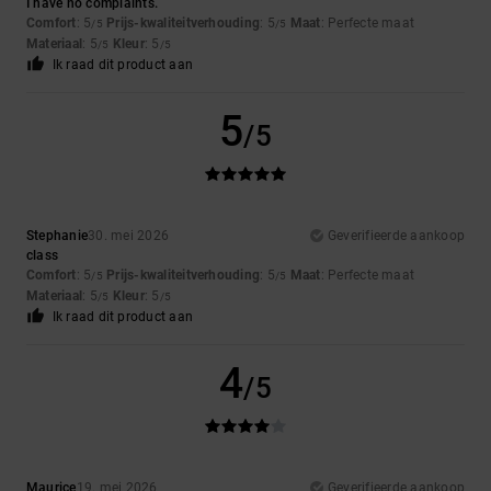
I have no complaints.
Comfort
: 5
Prijs-kwaliteitverhouding
: 5
Maat
: Perfecte maat
/5
/5
Materiaal
: 5
Kleur
: 5
/5
/5
Ik raad dit product aan
5
/5
Stephanie
30. mei 2026
Geverifieerde aankoop
class
Comfort
: 5
Prijs-kwaliteitverhouding
: 5
Maat
: Perfecte maat
/5
/5
Materiaal
: 5
Kleur
: 5
/5
/5
Ik raad dit product aan
4
/5
Maurice
19. mei 2026
Geverifieerde aankoop