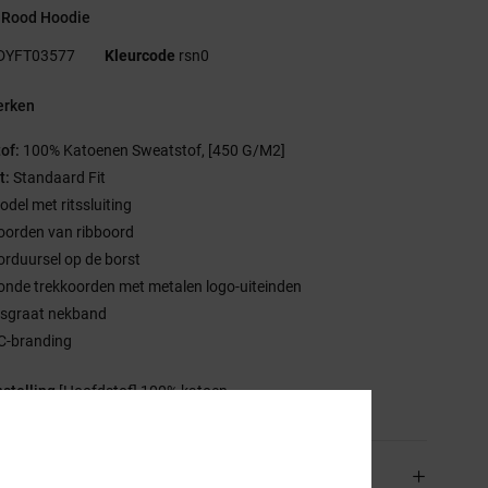
 Rood Hoodie
DYFT03577
Kleurcode
rsn0
rken
tof:
100% Katoenen Sweatstof, [450 G/M2]
t:
Standaard Fit
odel met ritssluiting
oorden van ribboord
orduursel op de borst
onde trekkoorden met metalen logo-uiteinden
isgraat nekband
C-branding
stelling
[Hoofdstof] 100% katoen
rging en Retour