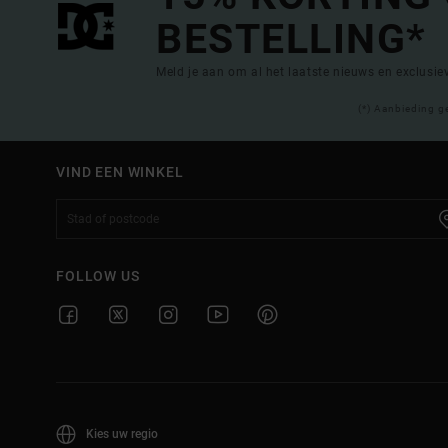
BESTELLING*
Meld je aan om al het laatste nieuws en exclusi
(*) Aanbieding g
VIND EEN WINKEL
FOLLOW US
Kies uw regio