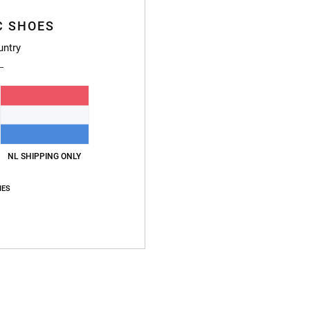
C SHOES
untry
NL SHIPPING ONLY
IES