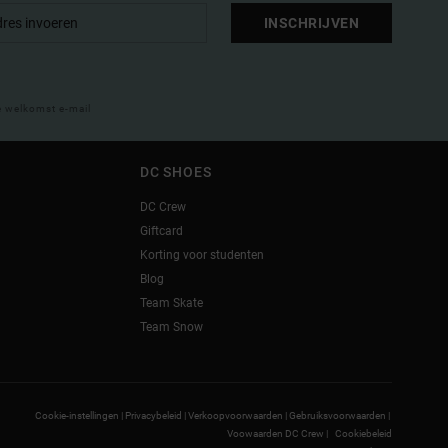
INSCHRIJVEN
e welkomst e-mail
DC SHOES
DC Crew
Giftcard
Korting voor studenten
Blog
Team Skate
Team Snow
Cookie-instellingen |
Privacybeleid |
Verkoopvoorwaarden |
Gebruiksvoorwaarden |
Voowaarden DC Crew |
Cookiebeleid