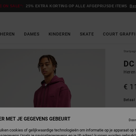
E ON SALE*:
25% EXTRA KORTING OP ALLE AFGEPRIJSDE ITEMS
Be
HEREN
DAMES
KINDEREN
SKATE
COURT GRAFFI
Startpag
DC
Heren
€ 1
Betaal 
ER MET JE GEGEVENS GEBEURT
Doo
F
Kleur
uiken cookies of gelijkwaardige technologieën om informatie op je apparaat op t
sgegevens (zoals je navigatiegegevens en je IP-adres) kunnen worden gebruikt