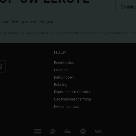
eve aanbiedingen te ontvangen.
eldig online voor nieuwe leden - De gedetailleerde voorwaarden zijn beschikbaar in d
HULP
Bestelstatus
Levering
Retour doen
Betaling
Reparaties en Garantie
Gegevensbescherming
FAQ en contact