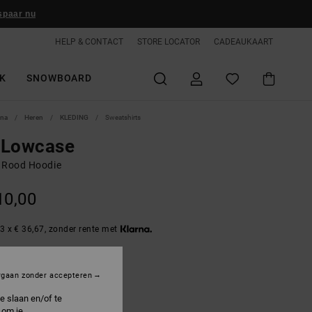
spaar nu
HELP & CONTACT
STORE LOCATOR
CADEAUKAART
K
SNOWBOARD
ina
Heren
KLEDING
Sweatshirts
 Lowcase
 Rood Hoodie
10,00
3 x € 36,67, zonder rente met
rgaan zonder accepteren
ig
e slaan en/of te
 om je