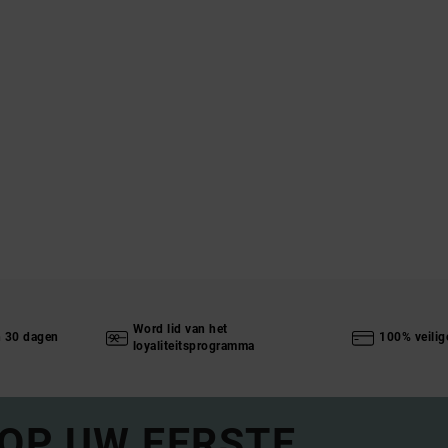
Word lid van het
n 30 dagen
100% veilig
loyaliteitsprogramma
 OP UW EERSTE