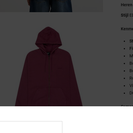
Heren
Stijl
E
Kenme
S
Fi
M
B
B
R
V
D
Samen
Bezo