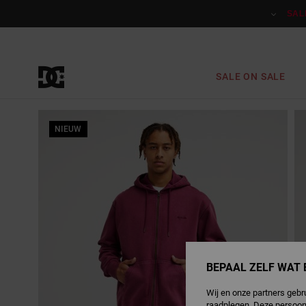
Ga
naar
SAL
Productinformatie
SALE ON SALE
NIEUW
BEPAAL ZELF WAT 
Wij en onze partners gebr
raadplegen. Deze persoon