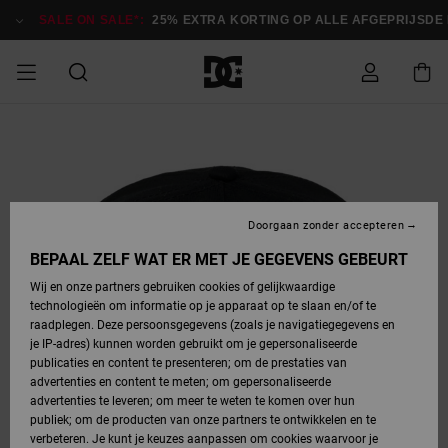
Ga
naar
SALE ON SALE*:
25% EXTRA KORTING OP ALLE AFGEPRIJSDE I
Productinformatie
SALE ON SALE
HEREN SALE
ESSENTIALS
ESSENTIALS
ESSENTIALS
SKATESHOP
SNOWBOARDSHOP
Toegang tot
Schoenen
Schoenen
Sale schoenen
Stag
Astrix
Nieuwe
Nieuwe
Petten &
Chelsea
Pixie
Nieuwe
Snowboardjassen
Court Graffik
Nieuwe
Nieuwe
Petten &
Skateschoenen
Team
Snowboardjassen
Snowboardschoene
Boots
mijn bestelling
Collectie
Collectie
hoeden
Collectie
Collectie
Collectie
hoeden
HEREN
DAMES SALE
HIGHLIGHTS
HIGHLIGHTS
SCHOENEN
GEMEENSCHAP
DAMES
Kleding
Snow
Kleding
Court Graffik
Ducati
Court Graffik
Astrix
Snowboardbroeken
Pure
Alles
Snowboardbroeken
Snowboardjassen
Snowboardjassen
Levering
SNOWBOARDSHOP
Skateschoenen
Sweatshirts
Mutsen
Sneakers
Skate
T-Shirts
Mutsen
weergeven
Doorgaan zonder accepteren
DAMES
KINDEREN
SCHOENEN
SCHOENEN
KLEDING
Accessoires
Sale
Lynx
DC Command
View All
DC Command
Alles
Stag
Snowboardschoene
Snowboardbroeken
Snowboardbroeken
BEPAAL ZELF WAT ER MET JE GEGEVENS GEBEURT
Retouren
SALE
KINDEREN
accessoires
Sneakers
T-Shirts
Tassen &
Skate
weergeven
Baby schoenen
Hoodies &
Tassen &
Wij en onze partners gebruiken cookies of gelijkwaardige
SNOWBOARDSHOP
rugzakken
sweatshirts
rugzakken
technologieën om informatie op je apparaat op te slaan en/of te
KINDEREN
KLEDING
KLEDING
ACCESSOIRES
SNOW
Pure
Manteca
Manteca
Winterlaarzen
Accessoires
Mutsen
raadplegen. Deze persoonsgegevens (zoals je navigatiegegevens en
Betaling
Sale snow-
Slippers
Overhemden
Slippers
Sneakers
je IP-adres) kunnen worden gebruikt om je gepersonaliseerde
artikelen
Alles
Jasjes &
Alles
publicaties en content te presenteren; om de prestaties van
SKATE
ACCESSOIRES
T-Shirts
Net
Construct
Best Sellers
Polair fleeces
Alles
Alles
weergeven
jassen
weergeven
advertenties en content te meten; om gepersonaliseerde
Giftcard
Winterlaarzen
Jeans
Snowboardschoene
Alles
& softshells
weergeven
weergeven
advertenties te leveren; om meer te weten te komen over hun
Jasjes &
weergeven
publiek; om de producten van onze partners te ontwikkelen en te
COURT
Jasjes &
Alles
Ascend
jassen
Overhemden
verbeteren. Je kunt je keuzes aanpassen om cookies waarvoor je
Quiksilver
GRAFFIK
jassen
weergeven
Snowboardschoene
Jasjes &
Unisex
Mutsen