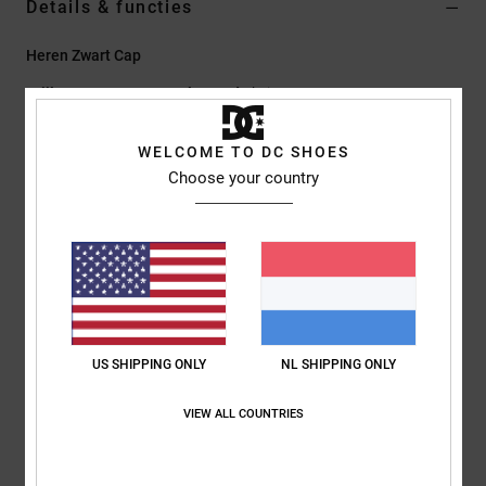
Details & functies
Heren Zwart Cap
Stijl
EDYHA03183
Kleurcode
kvj0
Kenmerken
WELCOME TO DC SHOES
Choose your country
Stof:
Twillkatoen [290 g/m2]
Permacurve rand
Contrasterende stiksels
Plat DC-logoborduursel op de voorkant
DC-afwerking.
Samenstelling
[Hoofdstof] 100% katoen
US SHIPPING ONLY
NL SHIPPING ONLY
VIEW ALL COUNTRIES
Bezorging en Retour