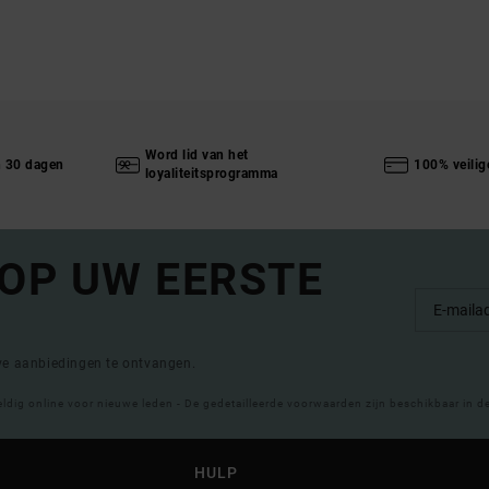
Word lid van het
n 30 dagen
100% veilig
loyaliteitsprogramma
 OP UW EERSTE
eve aanbiedingen te ontvangen.
eldig online voor nieuwe leden - De gedetailleerde voorwaarden zijn beschikbaar in d
HULP