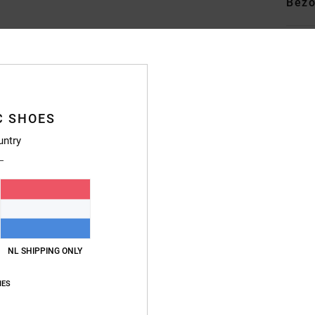
Bezo
C SHOES
untry
NL SHIPPING ONLY
IES