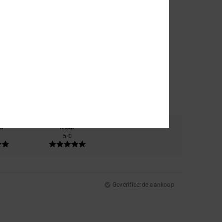
al
Kleur
5.0
Geverifieerde aankoop