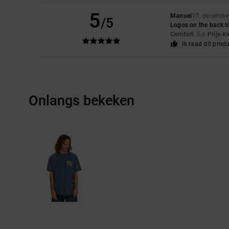
5
Manuel
10. decembe
/5
Logos on the back l
Comfort
: 5
Prijs-k
/5
Ik raad dit prod
Onlangs bekeken