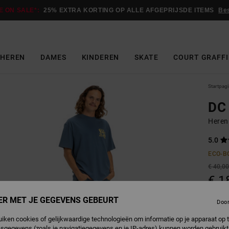
E ON SALE*:
25% EXTRA KORTING OP ALLE AFGEPRIJSDE ITEMS
Be
HEREN
DAMES
KINDEREN
SKATE
COURT GRAFFI
Startpag
DC 
Heren
5.0
ECO-B
€ 40,0
€ 1
SALE
ER MET JE GEGEVENS GEBEURT
Doo
SALE 
uiken cookies of gelijkwaardige technologieën om informatie op je apparaat op t
sgegevens (zoals je navigatiegegevens en je IP-adres) kunnen worden gebruikt