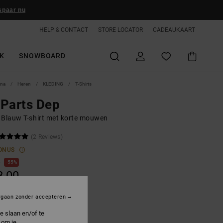
spaar nu
HELP & CONTACT
STORE LOCATOR
CADEAUKAART
K
SNOWBOARD
ina
Heren
KLEDING
T-Shirts
Parts Dep
 Blauw T-shirt met korte mouwen
(2 Reviews)
ONUS
0
55%
8,00
rgaan zonder accepteren
ON SALE 25% EXTRA
e slaan en/of te
 om je