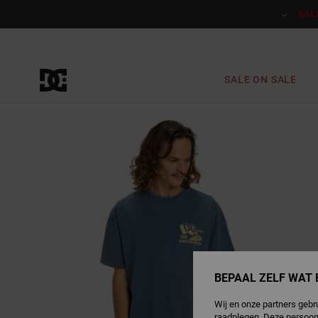
Ga
naar
SAL
Productinformatie
SALE ON SALE
BEPAAL ZELF WAT 
Wij en onze partners gebr
raadplegen. Deze persoon