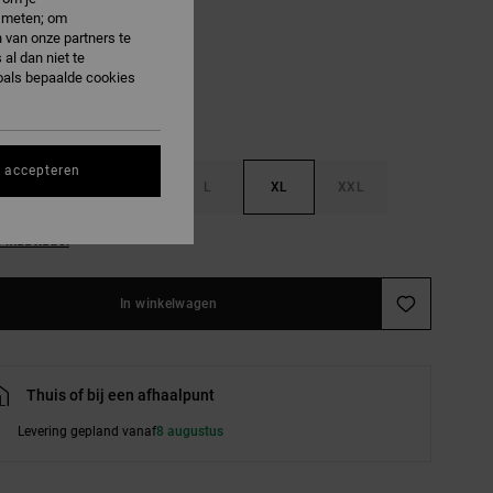
e meten; om
ark Denim
 van onze partners te
al dan niet te
oals bepaalde cookies
s accepteren
S
M
L
XL
XXL
e maattabel
In winkelwagen
Thuis of bij een afhaalpunt
Levering gepland vanaf
8 augustus