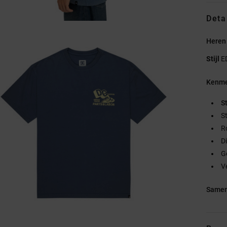
Deta
Heren
Stijl
E
Kenme
S
S
R
D
G
V
Samen