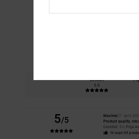
Comfort
Pri
5.0
5
Maxime
27. april 20
/5
Product quality, rob
Comfort
: 5
Prijs-k
/5
Ik raad dit prod