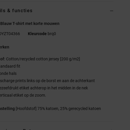
ils & functies
 Blauw T-shirt met korte mouwen
DYZT04366
Kleurcode
brq0
rken
tof:
Cotton/recycled cotton jersey [200 g/m2]
tandaard fit
onde hals
ischarge prints links op de borst en aan de achterkant
ezeefdrukt etiket achterop in het midden in de nek
erticaal etiket op de zoom.
stelling
[Hoofdstof] 75% katoen, 25% gerecycled katoen