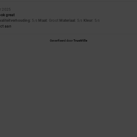
r 2025
ook great
waliteitverhouding
: 5
Maat
: Groot
Materiaal
: 5
Kleur
: 5
/5
/5
/5
uct aan
Geverifieerd door
TrustVille