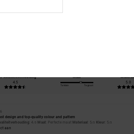
Gemiddelde score
5.0
/5
gebaseerd op
2 geverifieerde beoordelingen
sinds december 2025
100% van onze klanten bevelen dit product aan
js-kwaliteitverhouding
Maat
Materia
4.5
5.0
Te klein
Te groot
26
ust design and top-quality colour and pattern
waliteitverhouding
: 4
Maat
: Perfecte maat
Materiaal
: 5
Kleur
: 5
/5
/5
/5
uct aan