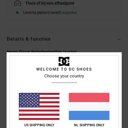
Thuis of bij een afhaalpunt
Levering gepland vanaf
8 augustus
Details & functies
Heren Blauw Waterbestendige laarzen
Stijl
EDYB500001
Kleurcode
dn1
WELCOME TO DC SHOES
Kenmerken
Choose your country
Stof:
Stevig Leer Of Suède
D-ringen en snelsluiting
TPR DC-logo
TPR-hielversteviging
DC Unilite tussenzool
Tread On-loopzool
US SHIPPING ONLY
NL SHIPPING ONLY