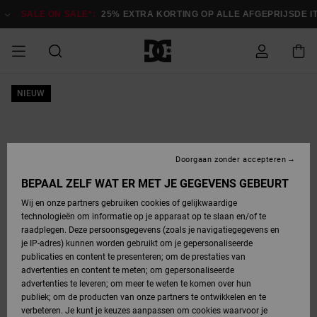
Ga
naar
SALE ON SALE*:
25% EXTRA KORTING OP ALLE AFGEPRIJSDE IT
Productinformatie
SALE ON SALE
NIEUW
HEREN SALE
ESSENTIALS
ESSENTIALS
ESSENTIALS
SKATESHOP
SNOWBOARDSHOP
Toegang tot
Schoenen
Schoenen
Sale schoenen
Stag
Astrix
Nieuwe
Nieuwe
Petten &
Chelsea
Pixie
Nieuwe
Snowboardjassen
Court Graffik
Nieuwe
Nieuwe
Petten &
Skateschoenen
Team
Snowboardjassen
Snowboardschoene
Boots
mijn bestelling
Collectie
Collectie
hoeden
Collectie
Collectie
Collectie
hoeden
HEREN
DAMES SALE
HIGHLIGHTS
HIGHLIGHTS
SCHOENEN
GEMEENSCHAP
DAMES
Kleding
Snow
Kleding
Court Graffik
Ducati
Court Graffik
Astrix
Snowboardbroeken
Pure
Alles
Snowboardbroeken
Snowboardjassen
Snowboardjassen
Levering
SNOWBOARDSHOP
Skateschoenen
Sweatshirts
Mutsen
Sneakers
Skate
T-Shirts
Mutsen
weergeven
Doorgaan zonder accepteren
DAMES
KINDEREN
SCHOENEN
SCHOENEN
KLEDING
Accessoires
Sale
Lynx
DC Command
View All
DC Command
Alles
Stag
Snowboardschoene
Snowboardbroeken
Snowboardbroeken
BEPAAL ZELF WAT ER MET JE GEGEVENS GEBEURT
Retouren
SALE
KINDEREN
accessoires
Sneakers
T-Shirts
Tassen &
Skate
weergeven
Baby schoenen
Hoodies &
Tassen &
Wij en onze partners gebruiken cookies of gelijkwaardige
SNOWBOARDSHOP
rugzakken
sweatshirts
rugzakken
technologieën om informatie op je apparaat op te slaan en/of te
KINDEREN
KLEDING
KLEDING
ACCESSOIRES
SNOW
Pure
Manteca
Manteca
Winterlaarzen
Accessoires
Mutsen
raadplegen. Deze persoonsgegevens (zoals je navigatiegegevens en
Betaling
Sale snow-
Slippers
Overhemden
Slippers
Sneakers
je IP-adres) kunnen worden gebruikt om je gepersonaliseerde
artikelen
Alles
Jasjes &
Alles
publicaties en content te presenteren; om de prestaties van
SKATE
ACCESSOIRES
T-Shirts
Net
Construct
Best Sellers
Polair fleeces
Alles
Alles
weergeven
jassen
weergeven
advertenties en content te meten; om gepersonaliseerde
Giftcard
Winterlaarzen
Jeans
Snowboardschoene
Alles
& softshells
weergeven
weergeven
advertenties te leveren; om meer te weten te komen over hun
Jasjes &
weergeven
publiek; om de producten van onze partners te ontwikkelen en te
COURT
Jasjes &
Alles
Ascend
jassen
Overhemden
verbeteren. Je kunt je keuzes aanpassen om cookies waarvoor je
Quiksilver
GRAFFIK
jassen
weergeven
Snowboardschoene
Jasjes &
Unisex
Mutsen