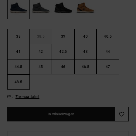
FAQ
Riemen &
bekijken
portemonnees
38
38.5
39
40
40.5
41
42
42.5
43
44
44.5
45
46
46.5
47
48.5
Zie maattabel
In winkelwagen