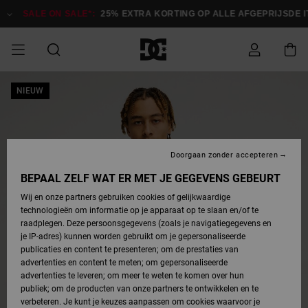
Ga
naar
SALE ON SALE*:
25% EXTRA KORTING OP ALLE AFGEPRIJSDE IT
Productinformatie
SALE ON SALE
NIEUW
HEREN SALE
ESSENTIALS
ESSENTIALS
ESSENTIALS
SKATESHOP
SNOWBOARDSHOP
Toegang tot
Schoenen
Schoenen
Sale schoenen
Stag
Astrix
Nieuwe
Nieuwe
Petten &
Chelsea
Pixie
Nieuwe
Snowboardjassen
Court Graffik
Nieuwe
Nieuwe
Petten &
Skateschoenen
Team
Snowboardjassen
Snowboardschoene
Boots
mijn bestelling
Collectie
Collectie
hoeden
Collectie
Collectie
Collectie
hoeden
HEREN
DAMES SALE
HIGHLIGHTS
HIGHLIGHTS
SCHOENEN
GEMEENSCHAP
DAMES
Kleding
Snow
Kleding
Court Graffik
Ducati
Court Graffik
Astrix
Snowboardbroeken
Pure
Alles
Snowboardbroeken
Snowboardjassen
Snowboardjassen
Levering
SNOWBOARDSHOP
Skateschoenen
Sweatshirts
Mutsen
Sneakers
Skate
T-Shirts
Mutsen
weergeven
Doorgaan zonder accepteren
DAMES
KINDEREN
SCHOENEN
SCHOENEN
KLEDING
Accessoires
Sale
Lynx
DC Command
View All
DC Command
Alles
Stag
Snowboardschoene
Snowboardbroeken
Snowboardbroeken
BEPAAL ZELF WAT ER MET JE GEGEVENS GEBEURT
Retouren
SALE
KINDEREN
accessoires
Sneakers
T-Shirts
Tassen &
Skate
weergeven
Baby schoenen
Hoodies &
Tassen &
Wij en onze partners gebruiken cookies of gelijkwaardige
SNOWBOARDSHOP
rugzakken
sweatshirts
rugzakken
technologieën om informatie op je apparaat op te slaan en/of te
KINDEREN
KLEDING
KLEDING
ACCESSOIRES
SNOW
Pure
Manteca
Manteca
Winterlaarzen
Accessoires
Mutsen
raadplegen. Deze persoonsgegevens (zoals je navigatiegegevens en
Betaling
Sale snow-
Slippers
Overhemden
Slippers
Sneakers
je IP-adres) kunnen worden gebruikt om je gepersonaliseerde
artikelen
Alles
Jasjes &
Alles
publicaties en content te presenteren; om de prestaties van
SKATE
ACCESSOIRES
T-Shirts
Net
Construct
Best Sellers
Polair fleeces
Alles
Alles
weergeven
jassen
weergeven
advertenties en content te meten; om gepersonaliseerde
Giftcard
Winterlaarzen
Jeans
Snowboardschoene
Alles
& softshells
weergeven
weergeven
advertenties te leveren; om meer te weten te komen over hun
Jasjes &
weergeven
publiek; om de producten van onze partners te ontwikkelen en te
COURT
Jasjes &
Alles
Ascend
jassen
Overhemden
verbeteren. Je kunt je keuzes aanpassen om cookies waarvoor je
Quiksilver
GRAFFIK
jassen
weergeven
Snowboardschoene
Jasjes &
Unisex
Mutsen