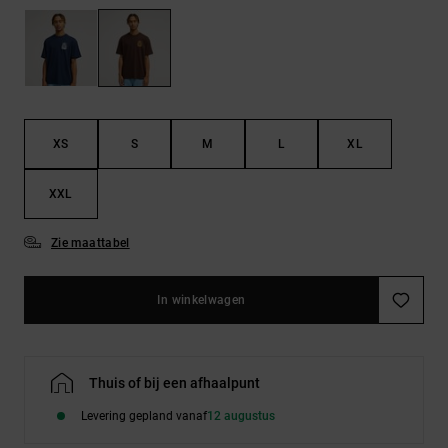
FAQ
Riemen &
bekijken
portemonnees
XS
S
M
L
XL
XXL
Zie maattabel
In winkelwagen
Thuis of bij een afhaalpunt
Levering gepland vanaf
12 augustus