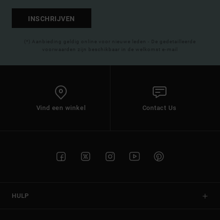
INSCHRIJVEN
(*) Aanbieding geldig online voor nieuwe leden - De gedetailleerde
voorwaarden zijn beschikbaar in de welkomst e-mail
Vind een winkel
Contact Us
HULP