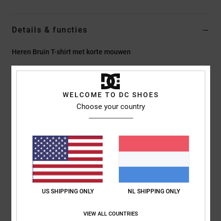
Details & functies
Heren Bruin T-shirt met korte mouwen
Stijl
EDYZT04496
Kleurcode
ctl0
Kenmerken
WELCOME TO DC SHOES
Choose your country
Stof:
75% Katoen, 25% Gerecyclede Katoenen Jersey [200
G/M2]
Fit:
Standaard Fit
Ronde hals
Discharge-prints op de linkerborst en rug
Gezeefdrukt etiket achterop in het midden bij de nek
Verticaal etiket op de zoom
US SHIPPING ONLY
NL SHIPPING ONLY
Samenstelling
[Hoofdstof] 75% katoen, 25% gerecycled katoen
VIEW ALL COUNTRIES