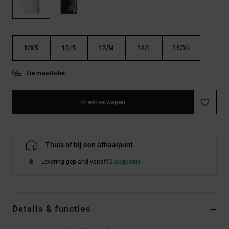
FAQ
Riemen &
bekijken
portemonnees
8/XS
10/S
12/M
14/L
16/XL
Zie maattabel
In winkelwagen
Thuis of bij een afhaalpunt
Levering gepland vanaf
12 augustus
Details & functies