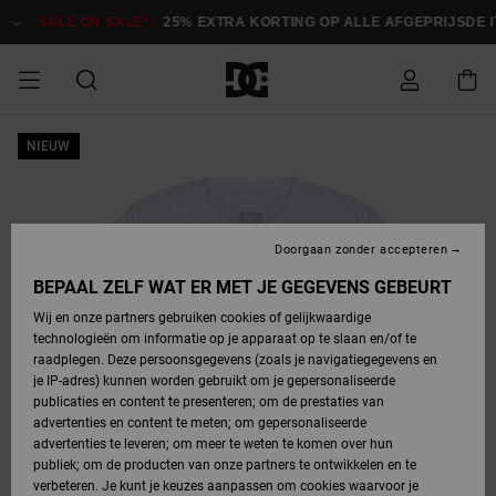
Ga
naar
SALE ON SALE*:
25% EXTRA KORTING OP ALLE AFGEPRIJSDE IT
Productinformatie
SALE ON SALE
NIEUW
HEREN SALE
ESSENTIALS
ESSENTIALS
ESSENTIALS
SKATESHOP
SNOWBOARDSHOP
Toegang tot
Schoenen
Schoenen
Sale schoenen
Stag
Astrix
Nieuwe
Nieuwe
Petten &
Chelsea
Pixie
Nieuwe
Snowboardjassen
Court Graffik
Nieuwe
Nieuwe
Petten &
Skateschoenen
Team
Snowboardjassen
Snowboardschoene
Boots
mijn bestelling
Collectie
Collectie
hoeden
Collectie
Collectie
Collectie
hoeden
HEREN
DAMES SALE
HIGHLIGHTS
HIGHLIGHTS
SCHOENEN
GEMEENSCHAP
DAMES
Kleding
Snow
Kleding
Court Graffik
Ducati
Court Graffik
Astrix
Snowboardbroeken
Pure
Alles
Snowboardbroeken
Snowboardjassen
Snowboardjassen
Levering
SNOWBOARDSHOP
Skateschoenen
Sweatshirts
Mutsen
Sneakers
Skate
T-Shirts
Mutsen
weergeven
Doorgaan zonder accepteren
DAMES
KINDEREN
SCHOENEN
SCHOENEN
KLEDING
Accessoires
Sale
Lynx
DC Command
View All
DC Command
Alles
Stag
Snowboardschoene
Snowboardbroeken
Snowboardbroeken
BEPAAL ZELF WAT ER MET JE GEGEVENS GEBEURT
Retouren
SALE
KINDEREN
accessoires
Sneakers
T-Shirts
Tassen &
Skate
weergeven
Baby schoenen
Hoodies &
Tassen &
Wij en onze partners gebruiken cookies of gelijkwaardige
SNOWBOARDSHOP
rugzakken
sweatshirts
rugzakken
technologieën om informatie op je apparaat op te slaan en/of te
KINDEREN
KLEDING
KLEDING
ACCESSOIRES
SNOW
Pure
Manteca
Manteca
Winterlaarzen
Accessoires
Mutsen
raadplegen. Deze persoonsgegevens (zoals je navigatiegegevens en
Betaling
Sale snow-
Slippers
Overhemden
Slippers
Sneakers
je IP-adres) kunnen worden gebruikt om je gepersonaliseerde
artikelen
Alles
Jasjes &
Alles
publicaties en content te presenteren; om de prestaties van
SKATE
ACCESSOIRES
T-Shirts
Net
Construct
Best Sellers
Polair fleeces
Alles
Alles
weergeven
jassen
weergeven
advertenties en content te meten; om gepersonaliseerde
Giftcard
Winterlaarzen
Jeans
Snowboardschoene
Alles
& softshells
weergeven
weergeven
advertenties te leveren; om meer te weten te komen over hun
Jasjes &
weergeven
publiek; om de producten van onze partners te ontwikkelen en te
COURT
Jasjes &
Alles
Ascend
jassen
Overhemden
verbeteren. Je kunt je keuzes aanpassen om cookies waarvoor je
Quiksilver
GRAFFIK
jassen
weergeven
Snowboardschoene
Jasjes &
Unisex
Mutsen