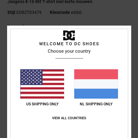
Jongens 8-16 Wit T-shirt met korte mouwen
Stijl
EDBZT03479
Kleurcode
wbb0
Kenmerken
Stof:
75% Katoen, 25% Gerecyclede Katoenen Jersey [200
WELCOME TO DC SHOES
G/M2]
Choose your country
Fit:
Standaard Fit
Ronde hals
Plastisol-print op de linkerborst
Gezeefdrukt neklabel
Etiket op de zoom
Samenstelling
[Hoofdstof] 75% katoen, 25% gerecycled katoen
US SHIPPING ONLY
NL SHIPPING ONLY
VIEW ALL COUNTRIES
Bezorging en Retour