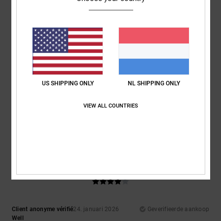
5
/5
US SHIPPING ONLY
NL SHIPPING ONLY
Client anonyme vérifié
13. februari 2026
Geverifieerde aankoop
Great
VIEW ALL COUNTRIES
Comfort
: 5
Prijs-kwaliteitverhouding
: 5
Maat
: Perfecte maat
/5
/5
Materiaal
: 5
Kleur
: 5
/5
/5
Ik raad dit product aan
4
/5
Client anonyme vérifié
24. januari 2026
Geverifieerde aankoop
Well