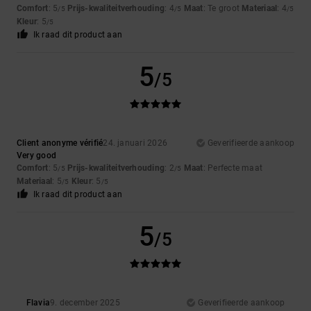
Comfort
: 5
Prijs-kwaliteitverhouding
: 4
Maat
: Te groot
Materiaal
: 4
/5
/5
/5
Kleur
: 5
/5
Ik raad dit product aan
5
/5
Client anonyme vérifié
24. januari 2026
Geverifieerde aankoop
Very good
Comfort
: 5
Prijs-kwaliteitverhouding
: 2
Maat
: Perfecte maat
/5
/5
Materiaal
: 5
Kleur
: 5
/5
/5
Ik raad dit product aan
5
/5
Flavia
9. december 2025
Geverifieerde aankoop