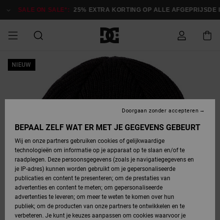
Ga
naar
SALE ON SALE*:
25% EXTRA KORTING OP ALLE AFGEPRIJSDE IT
Productinformatie
SALE ON SALE
NIEUW
HEREN SALE
ESSENTIALS
ESSENTIALS
ESSENTIALS
SKATESHOP
SNOWBOARDSHOP
Toegang tot
Schoenen
Schoenen
Sale schoenen
Stag
Astrix
Nieuwe
Nieuwe
Petten &
Chelsea
Pixie
Nieuwe
Snowboardjassen
Court Graffik
Nieuwe
Nieuwe
Petten &
Skateschoenen
Team
Snowboardjassen
Snowboardschoene
Boots
mijn bestelling
Collectie
Collectie
hoeden
Collectie
Collectie
Collectie
hoeden
HEREN
DAMES SALE
HIGHLIGHTS
HIGHLIGHTS
SCHOENEN
GEMEENSCHAP
DAMES
Kleding
Snow
Kleding
Court Graffik
Ducati
Court Graffik
Astrix
Snowboardbroeken
Pure
Alles
Snowboardbroeken
Snowboardjassen
Snowboardjassen
Levering
SNOWBOARDSHOP
Skateschoenen
Sweatshirts
Mutsen
Sneakers
Skate
T-Shirts
Mutsen
weergeven
Doorgaan zonder accepteren
DAMES
KINDEREN
SCHOENEN
SCHOENEN
KLEDING
Accessoires
Sale
Lynx
DC Command
View All
DC Command
Alles
Stag
Snowboardschoene
Snowboardbroeken
Snowboardbroeken
BEPAAL ZELF WAT ER MET JE GEGEVENS GEBEURT
Retouren
SALE
KINDEREN
accessoires
Sneakers
T-Shirts
Tassen &
Skate
weergeven
Baby schoenen
Hoodies &
Tassen &
Wij en onze partners gebruiken cookies of gelijkwaardige
SNOWBOARDSHOP
rugzakken
sweatshirts
rugzakken
technologieën om informatie op je apparaat op te slaan en/of te
KINDEREN
KLEDING
KLEDING
ACCESSOIRES
SNOW
Pure
Manteca
Manteca
Winterlaarzen
Accessoires
Mutsen
raadplegen. Deze persoonsgegevens (zoals je navigatiegegevens en
Betaling
Sale snow-
Slippers
Overhemden
Slippers
Sneakers
je IP-adres) kunnen worden gebruikt om je gepersonaliseerde
artikelen
Alles
Jasjes &
Alles
publicaties en content te presenteren; om de prestaties van
SKATE
ACCESSOIRES
T-Shirts
Net
Construct
Best Sellers
Polair fleeces
Alles
Alles
weergeven
jassen
weergeven
advertenties en content te meten; om gepersonaliseerde
Giftcard
Winterlaarzen
Jeans
Snowboardschoene
Alles
& softshells
weergeven
weergeven
advertenties te leveren; om meer te weten te komen over hun
Jasjes &
weergeven
publiek; om de producten van onze partners te ontwikkelen en te
COURT
Jasjes &
Alles
Ascend
jassen
Overhemden
verbeteren. Je kunt je keuzes aanpassen om cookies waarvoor je
Quiksilver
GRAFFIK
jassen
weergeven
Snowboardschoene
Jasjes &
Unisex
Mutsen