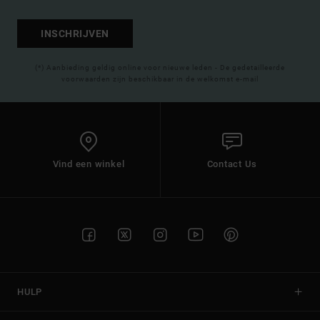
INSCHRIJVEN
(*) Aanbieding geldig online voor nieuwe leden - De gedetailleerde
voorwaarden zijn beschikbaar in de welkomst e-mail
Vind een winkel
Contact Us
HULP