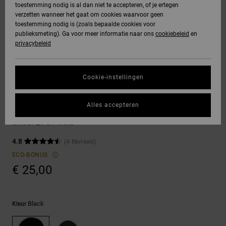
toestemming nodig is al dan niet te accepteren, of je ertegen
Freedom
jassen
verzetten wanneer het gaat om cookies waarvoor geen
DC Star
Hoodies &
Jeans, broeken
toestemming nodig is (zoals bepaalde cookies voor
SNOWBOARD
Hoodies &
Unisex
Alles
Handschoenen
sweatshirts
& shorts
publieksmeting). Ga voor meer informatie naar ons
cookiebeleid
en
Gegevensbescherming
sweatshirts
Broeken &
weergeven
privacybeleid
Roammax
chino's
HELP &
Alles
Accessoires
Alles
Maattabel
CONTACT
Overhemden &
weergeven
weergeven
Cookie-instellingen
Onyx
poloshirts
Shorts
Alles
Mutsen
STORE
Start een gesprek
weergeven
Alles accepteren
om het snelste
AT-2
LOCATOR
Jeans, broeken
Boardshorts
DC Skully
antwoord op je
& shorts
Unisex Zwart Muts
vraag te krijgen.
Liquid Fuego
CADEAUKAART
Alles
4.8
(4 Reviews)
Gesprek starten
Mutsen &
weergeven
ECO-BONUS
petten
€ 25,00
VERLANGLIJST
Vind antwoorden
op de meest
Tassen &
gestelde vragen
en ons
rugzakken
Black
Kleur
contactformulier.