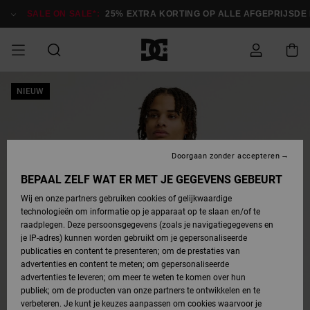
Ga
naar
SALE ON SALE*:
25% EXTRA KORTING OP ALLE AFGEPRIJSDE IT
Productinformatie
SALE ON SALE
NIEUW
HEREN SALE
ESSENTIALS
ESSENTIALS
ESSENTIALS
SKATESHOP
SNOWBOARDSHOP
Toegang tot
Schoenen
Schoenen
Sale schoenen
Stag
Astrix
Nieuwe
Nieuwe
Petten &
Chelsea
Pixie
Nieuwe
Snowboardjassen
Court Graffik
Nieuwe
Nieuwe
Petten &
Skateschoenen
Team
Snowboardjassen
Snowboardschoene
Boots
mijn bestelling
Collectie
Collectie
hoeden
Collectie
Collectie
Collectie
hoeden
HEREN
DAMES SALE
HIGHLIGHTS
HIGHLIGHTS
SCHOENEN
GEMEENSCHAP
DAMES
Kleding
Snow
Kleding
Court Graffik
Ducati
Court Graffik
Astrix
Snowboardbroeken
Pure
Alles
Snowboardbroeken
Snowboardjassen
Snowboardjassen
Levering
SNOWBOARDSHOP
Skateschoenen
Sweatshirts
Mutsen
Sneakers
Skate
T-Shirts
Mutsen
weergeven
Doorgaan zonder accepteren
DAMES
KINDEREN
SCHOENEN
SCHOENEN
KLEDING
Accessoires
Sale
Lynx
DC Command
View All
DC Command
Alles
Stag
Snowboardschoene
Snowboardbroeken
Snowboardbroeken
BEPAAL ZELF WAT ER MET JE GEGEVENS GEBEURT
Retouren
SALE
KINDEREN
accessoires
Sneakers
T-Shirts
Tassen &
Skate
weergeven
Baby schoenen
Hoodies &
Tassen &
Wij en onze partners gebruiken cookies of gelijkwaardige
SNOWBOARDSHOP
rugzakken
sweatshirts
rugzakken
technologieën om informatie op je apparaat op te slaan en/of te
KINDEREN
KLEDING
KLEDING
ACCESSOIRES
SNOW
Pure
Manteca
Manteca
Winterlaarzen
Accessoires
Mutsen
raadplegen. Deze persoonsgegevens (zoals je navigatiegegevens en
Betaling
Sale snow-
Slippers
Overhemden
Slippers
Sneakers
je IP-adres) kunnen worden gebruikt om je gepersonaliseerde
artikelen
Alles
Jasjes &
Alles
publicaties en content te presenteren; om de prestaties van
SKATE
ACCESSOIRES
T-Shirts
Net
Construct
Best Sellers
Polair fleeces
Alles
Alles
weergeven
jassen
weergeven
advertenties en content te meten; om gepersonaliseerde
Giftcard
Winterlaarzen
Jeans
Snowboardschoene
Alles
& softshells
weergeven
weergeven
advertenties te leveren; om meer te weten te komen over hun
Jasjes &
weergeven
publiek; om de producten van onze partners te ontwikkelen en te
COURT
Jasjes &
Alles
Ascend
jassen
Overhemden
verbeteren. Je kunt je keuzes aanpassen om cookies waarvoor je
Quiksilver
GRAFFIK
jassen
weergeven
Snowboardschoene
Jasjes &
Unisex
Mutsen