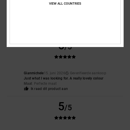
VIEW ALL COUNTRIES
Kleur
5.0
5
/5
Gianmichele
15. juni 2026
Geverifieerde aankoop
Just what I was looking for. A really lovely colour
Maat
: Perfecte maat
Ik raad dit product aan
5
/5