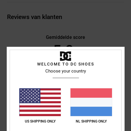
Reviews van klanten
Gemiddelde score
5.0
/5
WELCOME TO DC SHOES
Choose your country
gebaseerd op
2 geverifieerde beoordelingen
sinds juni 2026
100% van onze klanten bevelen dit product aan
Comfort
Prijs-kwaliteitverhouding
4.0
3.0
Maat
Materiaal
US SHIPPING ONLY
NL SHIPPING ONLY
5.0
Te klein
Te groot