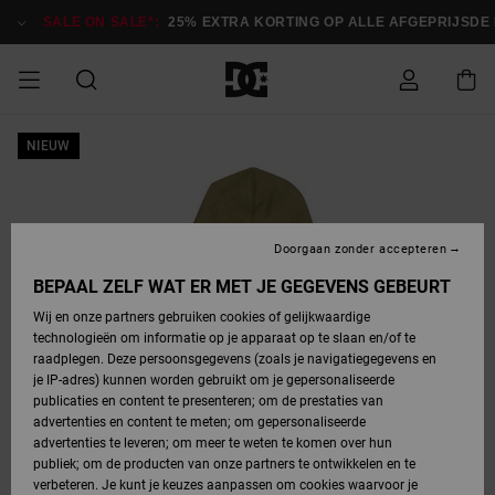
Ga
naar
SALE ON SALE*:
25% EXTRA KORTING OP ALLE AFGEPRIJSDE IT
Productinformatie
SALE ON SALE
NIEUW
HEREN SALE
ESSENTIALS
ESSENTIALS
ESSENTIALS
SKATESHOP
SNOWBOARDSHOP
Toegang tot
Schoenen
Schoenen
Sale schoenen
Stag
Astrix
Nieuwe
Nieuwe
Petten &
Chelsea
Pixie
Nieuwe
Snowboardjassen
Court Graffik
Nieuwe
Nieuwe
Petten &
Skateschoenen
Team
Snowboardjassen
Snowboardschoene
Boots
mijn bestelling
Collectie
Collectie
hoeden
Collectie
Collectie
Collectie
hoeden
HEREN
DAMES SALE
HIGHLIGHTS
HIGHLIGHTS
SCHOENEN
GEMEENSCHAP
DAMES
Kleding
Snow
Kleding
Court Graffik
Ducati
Court Graffik
Astrix
Snowboardbroeken
Pure
Alles
Snowboardbroeken
Snowboardjassen
Snowboardjassen
Levering
SNOWBOARDSHOP
Skateschoenen
Sweatshirts
Mutsen
Sneakers
Skate
T-Shirts
Mutsen
weergeven
Doorgaan zonder accepteren
DAMES
KINDEREN
SCHOENEN
SCHOENEN
KLEDING
Accessoires
Sale
Lynx
DC Command
View All
DC Command
Alles
Stag
Snowboardschoene
Snowboardbroeken
Snowboardbroeken
BEPAAL ZELF WAT ER MET JE GEGEVENS GEBEURT
Retouren
SALE
KINDEREN
accessoires
Sneakers
T-Shirts
Tassen &
Skate
weergeven
Baby schoenen
Hoodies &
Tassen &
Wij en onze partners gebruiken cookies of gelijkwaardige
SNOWBOARDSHOP
rugzakken
sweatshirts
rugzakken
technologieën om informatie op je apparaat op te slaan en/of te
KINDEREN
KLEDING
KLEDING
ACCESSOIRES
SNOW
Pure
Manteca
Manteca
Winterlaarzen
Accessoires
Mutsen
raadplegen. Deze persoonsgegevens (zoals je navigatiegegevens en
Betaling
Sale snow-
Slippers
Overhemden
Slippers
Sneakers
je IP-adres) kunnen worden gebruikt om je gepersonaliseerde
artikelen
Alles
Jasjes &
Alles
publicaties en content te presenteren; om de prestaties van
SKATE
ACCESSOIRES
T-Shirts
Net
Construct
Best Sellers
Polair fleeces
Alles
Alles
weergeven
jassen
weergeven
advertenties en content te meten; om gepersonaliseerde
Giftcard
Winterlaarzen
Jeans
Snowboardschoene
Alles
& softshells
weergeven
weergeven
advertenties te leveren; om meer te weten te komen over hun
Jasjes &
weergeven
publiek; om de producten van onze partners te ontwikkelen en te
COURT
Jasjes &
Alles
Ascend
jassen
Overhemden
verbeteren. Je kunt je keuzes aanpassen om cookies waarvoor je
Quiksilver
GRAFFIK
jassen
weergeven
Snowboardschoene
Jasjes &
Unisex
Mutsen