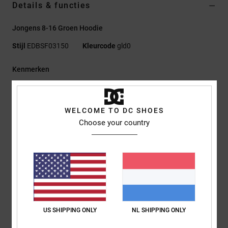
Details & functies
Jongens 8-16 Groen Hoodie
Stijl
EDBSF03150
Kleurcode
gld0
Kenmerken
Stof:
55% Katoen, 25% Gerecycled Katoen, 20% Gerecycled
Polyester Suède-Achtige French Terry [280 G/M2]
WELCOME TO DC SHOES
Fit:
Standaard Fit
Choose your country
Met capuchon
Kangoeroezak
Plastisol-print midden op de borst
Visgraat-nekband
Metalen oogjes
Plat trekkoord met metalen uiteinden
RESOLVE-afwerking
US SHIPPING ONLY
NL SHIPPING ONLY
Samenstelling
[Hoofdstof] 55% katoen, 25% gerecycled katoen,