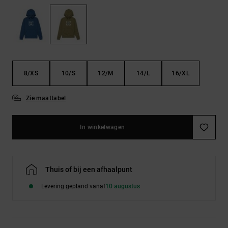
FAQ
Riemen &
bekijken
portemonnees
8/XS
10/S
12/M
14/L
16/XL
Zie maattabel
In winkelwagen
Thuis of bij een afhaalpunt
Levering gepland vanaf
10 augustus