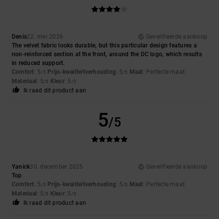
Denis
22. mei 2026
Geverifieerde aankoop
The velvet fabric looks durable, but this particular design features a
non-reinforced section at the front, around the DC logo, which results
in reduced support.
Comfort
: 5
Prijs-kwaliteitverhouding
: 5
Maat
: Perfecte maat
/5
/5
Materiaal
: 5
Kleur
: 5
/5
/5
Ik raad dit product aan
5
/5
Yanick
30. december 2025
Geverifieerde aankoop
Top
Comfort
: 5
Prijs-kwaliteitverhouding
: 5
Maat
: Perfecte maat
/5
/5
Materiaal
: 5
Kleur
: 5
/5
/5
Ik raad dit product aan