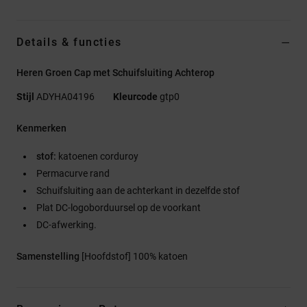
Details & functies
Heren Groen Cap met Schuifsluiting Achterop
Stijl
ADYHA04196
Kleurcode
gtp0
Kenmerken
stof:
katoenen corduroy
Permacurve rand
Schuifsluiting aan de achterkant in dezelfde stof
Plat DC-logoborduursel op de voorkant
DC-afwerking.
Samenstelling
[Hoofdstof] 100% katoen