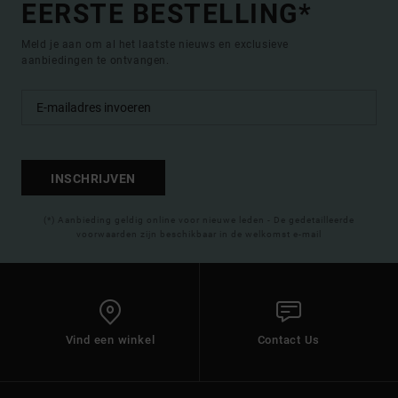
EERSTE BESTELLING*
Meld je aan om al het laatste nieuws en exclusieve
aanbiedingen te ontvangen.
INSCHRIJVEN
(*) Aanbieding geldig online voor nieuwe leden - De gedetailleerde
voorwaarden zijn beschikbaar in de welkomst e-mail
Vind een winkel
Contact Us