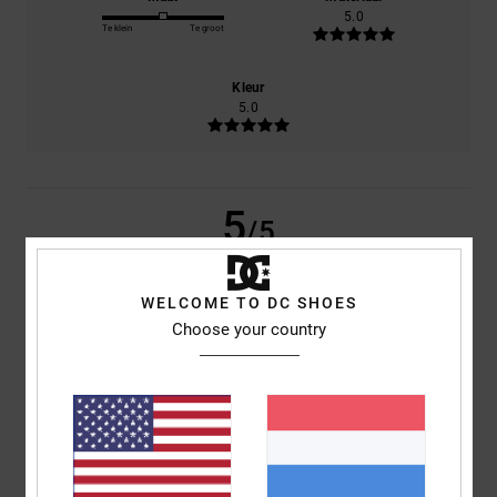
5.0
Te klein
Te groot
Kleur
5.0
5
/5
WELCOME TO DC SHOES
Choose your country
Viviana
1. juli 2026
Geverifieerde aankoop
Everything's fine!
Comfort
: 5
Prijs-kwaliteitverhouding
: 5
Materiaal
: 5
Kleur
: 5
/5
/5
/5
/5
Ik raad dit product aan
5
/5