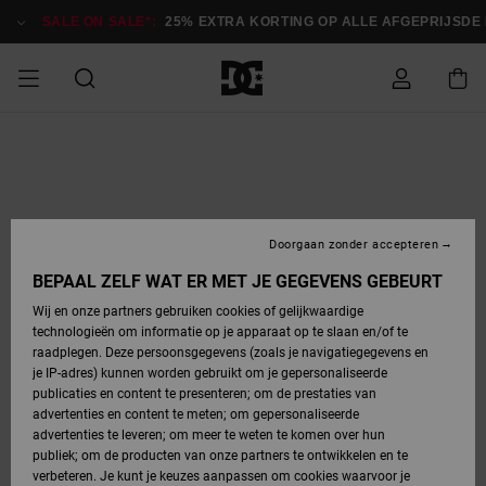
Ga
naar
SALE ON SALE*:
25% EXTRA KORTING OP ALLE AFGEPRIJSDE ITE
Productinformatie
SALE ON SALE
HEREN SALE
ESSENTIALS
ESSENTIALS
ESSENTIALS
SKATESHOP
SNOWBOARDSHOP
Toegang tot
Schoenen
Schoenen
Sale schoenen
Stag
Astrix
Nieuwe
Nieuwe
Petten &
Chelsea
Pixie
Nieuwe
Snowboardjassen
Court Graffik
Nieuwe
Nieuwe
Petten &
Skateschoenen
Team
Snowboardjassen
Snowboardschoene
Boots
mijn bestelling
Collectie
Collectie
hoeden
Collectie
Collectie
Collectie
hoeden
HEREN
DAMES SALE
HIGHLIGHTS
HIGHLIGHTS
SCHOENEN
GEMEENSCHAP
DAMES
Kleding
Snow
Kleding
Court Graffik
Ducati
Court Graffik
Astrix
Snowboardbroeken
Pure
Alles
Snowboardbroeken
Snowboardjassen
Snowboardjassen
Levering
SNOWBOARDSHOP
Skateschoenen
Sweatshirts
Mutsen
Sneakers
Skate
T-Shirts
Mutsen
weergeven
Doorgaan zonder accepteren
DAMES
KINDEREN
SCHOENEN
SCHOENEN
KLEDING
Accessoires
Sale
Lynx
DC Command
View All
DC Command
Alles
Stag
Snowboardschoene
Snowboardbroeken
Snowboardbroeken
BEPAAL ZELF WAT ER MET JE GEGEVENS GEBEURT
Retouren
SALE
KINDEREN
accessoires
Sneakers
T-Shirts
Tassen &
Skate
weergeven
Baby schoenen
Hoodies &
Tassen &
Wij en onze partners gebruiken cookies of gelijkwaardige
SNOWBOARDSHOP
rugzakken
sweatshirts
rugzakken
technologieën om informatie op je apparaat op te slaan en/of te
KINDEREN
KLEDING
KLEDING
ACCESSOIRES
SNOW
Pure
Manteca
Manteca
Winterlaarzen
Accessoires
Mutsen
raadplegen. Deze persoonsgegevens (zoals je navigatiegegevens en
Betaling
Sale snow-
Slippers
Overhemden
Slippers
Sneakers
je IP-adres) kunnen worden gebruikt om je gepersonaliseerde
artikelen
Alles
Jasjes &
Alles
publicaties en content te presenteren; om de prestaties van
SKATE
ACCESSOIRES
T-Shirts
Net
Construct
Best Sellers
Polair fleeces
Alles
Alles
weergeven
jassen
weergeven
advertenties en content te meten; om gepersonaliseerde
Giftcard
Winterlaarzen
Jeans
Snowboardschoene
Alles
& softshells
weergeven
weergeven
advertenties te leveren; om meer te weten te komen over hun
Jasjes &
weergeven
publiek; om de producten van onze partners te ontwikkelen en te
COURT
Jasjes &
Alles
Ascend
jassen
Overhemden
verbeteren. Je kunt je keuzes aanpassen om cookies waarvoor je
Quiksilver
GRAFFIK
jassen
weergeven
Snowboardschoene
Jasjes &
Unisex
Mutsen