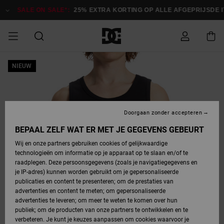
Ga
naar
SALE ON SALE*:
25% EXTRA KORTING OP ALLE AFGEPRIJSDE ITE
Productinformatie
SALE ON SALE
NIEUW
HEREN SALE
ESSENTIALS
ESSENTIALS
ESSENTIALS
SKATESHOP
SNOWBOARDSHOP
Toegang tot
Schoenen
Schoenen
Sale schoenen
Stag
Astrix
Nieuwe
Nieuwe
Petten &
Chelsea
Pixie
Nieuwe
Snowboardjassen
Court Graffik
Nieuwe
Nieuwe
Petten &
Skateschoenen
Team
Snowboardjassen
Snowboardschoene
Boots
mijn bestelling
Collectie
Collectie
hoeden
Collectie
Collectie
Collectie
hoeden
HEREN
DAMES SALE
HIGHLIGHTS
HIGHLIGHTS
SCHOENEN
GEMEENSCHAP
DAMES
Kleding
Snow
Kleding
Court Graffik
Ducati
Court Graffik
Astrix
Snowboardbroeken
Pure
Alles
Snowboardbroeken
Snowboardjassen
Snowboardjassen
Levering
SNOWBOARDSHOP
Skateschoenen
Sweatshirts
Mutsen
Sneakers
Skate
T-Shirts
Mutsen
weergeven
Doorgaan zonder accepteren
DAMES
KINDEREN
SCHOENEN
SCHOENEN
KLEDING
Accessoires
Sale
Lynx
DC Command
View All
DC Command
Alles
Stag
Snowboardschoene
Snowboardbroeken
Snowboardbroeken
BEPAAL ZELF WAT ER MET JE GEGEVENS GEBEURT
Retouren
SALE
KINDEREN
accessoires
Sneakers
T-Shirts
Tassen &
Skate
weergeven
Baby schoenen
Hoodies &
Tassen &
Wij en onze partners gebruiken cookies of gelijkwaardige
SNOWBOARDSHOP
rugzakken
sweatshirts
rugzakken
technologieën om informatie op je apparaat op te slaan en/of te
KINDEREN
KLEDING
KLEDING
ACCESSOIRES
SNOW
Pure
Manteca
Manteca
Winterlaarzen
Accessoires
Mutsen
raadplegen. Deze persoonsgegevens (zoals je navigatiegegevens en
Betaling
Sale snow-
Slippers
Overhemden
Slippers
Sneakers
je IP-adres) kunnen worden gebruikt om je gepersonaliseerde
artikelen
Alles
Jasjes &
Alles
publicaties en content te presenteren; om de prestaties van
SKATE
ACCESSOIRES
T-Shirts
Net
Construct
Best Sellers
Polair fleeces
Alles
Alles
weergeven
jassen
weergeven
advertenties en content te meten; om gepersonaliseerde
Giftcard
Winterlaarzen
Jeans
Snowboardschoene
Alles
& softshells
weergeven
weergeven
advertenties te leveren; om meer te weten te komen over hun
Jasjes &
weergeven
publiek; om de producten van onze partners te ontwikkelen en te
COURT
Jasjes &
Alles
Ascend
jassen
Overhemden
verbeteren. Je kunt je keuzes aanpassen om cookies waarvoor je
Quiksilver
GRAFFIK
jassen
weergeven
Snowboardschoene
Jasjes &
Unisex
Mutsen