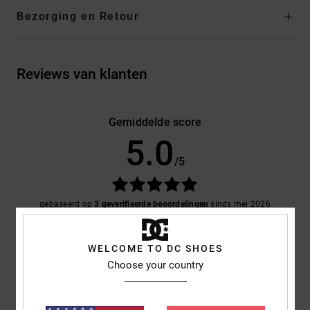
Bezorging en Retour
Reviews van klanten
Gemiddelde score
5.0
/5
gebaseerd op
3 geverifieerde beoordelingen
sinds mei 2026
100% van onze klanten bevelen dit product aan
WELCOME TO DC SHOES
Comfort
Prijs-kwaliteitverhouding
Choose your country
5.0
5.0
Maat
Materiaal