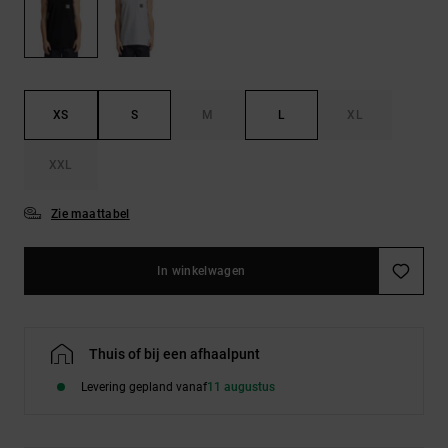
FAQ
Riemen &
bekijken
portemonnees
XS
S
M
L
XL
XXL
Zie maattabel
In winkelwagen
Thuis of bij een afhaalpunt
Levering gepland vanaf
11 augustus