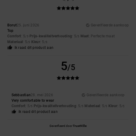
Borut
25. juni 2026
Geverifieerde aankoop
Top
Comfort
: 5
Prijs-kwaliteitverhouding
: 5
Maat
: Perfecte maat
/5
/5
Materiaal
: 5
Kleur
: 5
/5
/5
Ik raad dit product aan
5
/5
Sebbastian
28. mei 2026
Geverifieerde aankoop
Very comfortable to wear
Comfort
: 5
Prijs-kwaliteitverhouding
: 5
Materiaal
: 5
Kleur
: 5
/5
/5
/5
/5
Ik raad dit product aan
Geverifieerd door
TrustVille