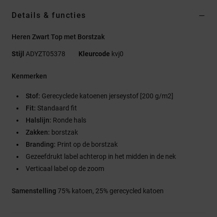
Details & functies
Heren Zwart Top met Borstzak
Stijl
ADYZT05378
Kleurcode
kvj0
Kenmerken
Stof:
Gerecyclede katoenen jerseystof [200 g/m2]
Fit:
Standaard fit
Halslijn:
Ronde hals
Zakken:
borstzak
Branding:
Print op de borstzak
Gezeefdrukt label achterop in het midden in de nek
Verticaal label op de zoom
Samenstelling
75% katoen, 25% gerecycled katoen