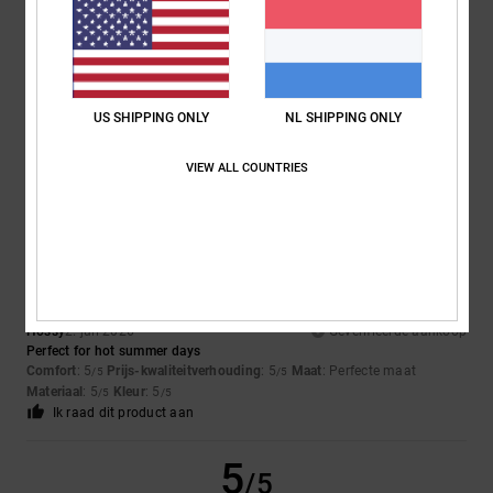
5.0
Te klein
Te groot
Kleur
5.0
US SHIPPING ONLY
NL SHIPPING ONLY
VIEW ALL COUNTRIES
5
/5
Hossy
2. juli 2026
Geverifieerde aankoop
Perfect for hot summer days
Comfort
: 5
Prijs-kwaliteitverhouding
: 5
Maat
: Perfecte maat
/5
/5
Materiaal
: 5
Kleur
: 5
/5
/5
Ik raad dit product aan
5
/5