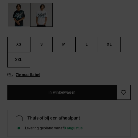
FAQ
Riemen &
bekijken
portemonnees
XS
S
M
L
XL
XXL
Zie maattabel
In winkelwagen
Thuis of bij een afhaalpunt
Levering gepland vanaf
8 augustus