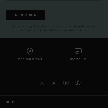
INSCHRIJVEN
(*) Aanbieding geldig online voor nieuwe leden - De gedetailleerde
voorwaarden zijn beschikbaar in de welkomst e-mail
Vind een winkel
Contact Us
HULP