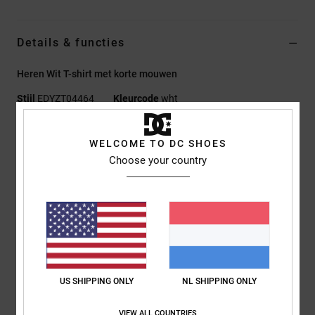
Details & functies
Heren Wit T-shirt met korte mouwen
Stijl
EDYZT04464
Kleurcode
wht
Kenmerken
WELCOME TO DC SHOES
Stof:
75% Katoen, 25% Gerecyclede Katoenen Jersey, [200
Choose your country
G/M2]
Fit:
Standaard Fit
Ronde hals
Acid wash
Plastisol-print op de borst en mouwen
Zeefdruk op het neklabel aan de achterkant
US SHIPPING ONLY
NL SHIPPING ONLY
Verticaal etiket op de zoom
VIEW ALL COUNTRIES
Samenstelling
[Hoofdstof] 75% katoen, 25% gerecycled katoen