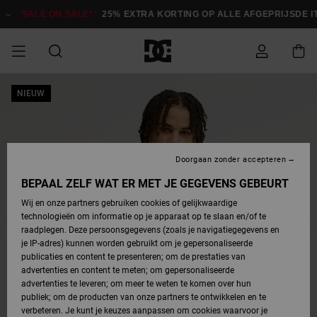
Ga
naar
SALE ON SALE*:
25% EXTRA KORTING OP ALLE AFGEPRIJSDE ITE
Productinformatie
SALE ON SALE
NIEUW
HEREN SALE
ESSENTIALS
ESSENTIALS
ESSENTIALS
SKATESHOP
SNOWBOARDSHOP
Toegang tot
Schoenen
Schoenen
Sale schoenen
Stag
Astrix
Nieuwe
Nieuwe
Petten &
Chelsea
Pixie
Nieuwe
Snowboardjassen
Court Graffik
Nieuwe
Nieuwe
Petten &
Skateschoenen
Team
Snowboardjassen
Snowboardschoene
Boots
mijn bestelling
Collectie
Collectie
hoeden
Collectie
Collectie
Collectie
hoeden
HEREN
DAMES SALE
HIGHLIGHTS
HIGHLIGHTS
SCHOENEN
GEMEENSCHAP
DAMES
Kleding
Snow
Kleding
Court Graffik
Ducati
Court Graffik
Astrix
Snowboardbroeken
Pure
Alles
Snowboardbroeken
Snowboardjassen
Snowboardjassen
Levering
SNOWBOARDSHOP
Skateschoenen
Sweatshirts
Mutsen
Sneakers
Skate
T-Shirts
Mutsen
weergeven
Doorgaan zonder accepteren
DAMES
KINDEREN
SCHOENEN
SCHOENEN
KLEDING
Accessoires
Sale
Lynx
DC Command
View All
DC Command
Alles
Stag
Snowboardschoene
Snowboardbroeken
Snowboardbroeken
BEPAAL ZELF WAT ER MET JE GEGEVENS GEBEURT
Retouren
SALE
KINDEREN
accessoires
Sneakers
T-Shirts
Tassen &
Skate
weergeven
Baby schoenen
Hoodies &
Tassen &
Wij en onze partners gebruiken cookies of gelijkwaardige
SNOWBOARDSHOP
rugzakken
sweatshirts
rugzakken
technologieën om informatie op je apparaat op te slaan en/of te
KINDEREN
KLEDING
KLEDING
ACCESSOIRES
SNOW
Pure
Manteca
Manteca
Winterlaarzen
Accessoires
Mutsen
raadplegen. Deze persoonsgegevens (zoals je navigatiegegevens en
Betaling
Sale snow-
Slippers
Overhemden
Slippers
Sneakers
je IP-adres) kunnen worden gebruikt om je gepersonaliseerde
artikelen
Alles
Jasjes &
Alles
publicaties en content te presenteren; om de prestaties van
SKATE
ACCESSOIRES
T-Shirts
Net
Construct
Best Sellers
Polair fleeces
Alles
Alles
weergeven
jassen
weergeven
advertenties en content te meten; om gepersonaliseerde
Giftcard
Winterlaarzen
Jeans
Snowboardschoene
Alles
& softshells
weergeven
weergeven
advertenties te leveren; om meer te weten te komen over hun
Jasjes &
weergeven
publiek; om de producten van onze partners te ontwikkelen en te
COURT
Jasjes &
Alles
Ascend
jassen
Overhemden
verbeteren. Je kunt je keuzes aanpassen om cookies waarvoor je
Quiksilver
GRAFFIK
jassen
weergeven
Snowboardschoene
Jasjes &
Unisex
Mutsen