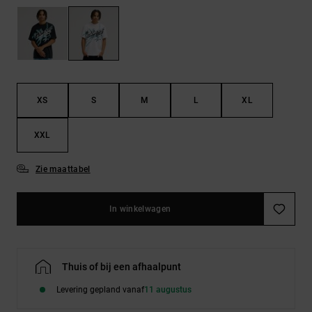
FAQ
Riemen &
bekijken
portemonnees
XS
S
M
L
XL
XXL
Zie maattabel
In winkelwagen
Thuis of bij een afhaalpunt
Levering gepland vanaf
11 augustus