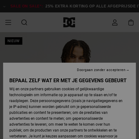
Ga
naar
SALE ON SALE*:
25% EXTRA KORTING OP ALLE AFGEPRIJSDE IT
Productinformatie
SALE ON SALE
NIEUW
HEREN SALE
ESSENTIALS
ESSENTIALS
ESSENTIALS
SKATESHOP
SNOWBOARDSHOP
Toegang tot
Schoenen
Schoenen
Sale schoenen
Stag
Astrix
Nieuwe
Nieuwe
Petten &
Chelsea
Pixie
Nieuwe
Snowboardjassen
Court Graffik
Nieuwe
Nieuwe
Petten &
Skateschoenen
Team
Snowboardjassen
Snowboardschoene
Boots
mijn bestelling
Collectie
Collectie
hoeden
Collectie
Collectie
Collectie
hoeden
HEREN
DAMES SALE
HIGHLIGHTS
HIGHLIGHTS
SCHOENEN
GEMEENSCHAP
DAMES
Kleding
Snow
Kleding
Court Graffik
Ducati
Court Graffik
Astrix
Snowboardbroeken
Pure
Alles
Snowboardbroeken
Snowboardjassen
Snowboardjassen
Levering
SNOWBOARDSHOP
Skateschoenen
Sweatshirts
Mutsen
Sneakers
Skate
T-Shirts
Mutsen
weergeven
Doorgaan zonder accepteren
DAMES
KINDEREN
SCHOENEN
SCHOENEN
KLEDING
Accessoires
Sale
Lynx
DC Command
View All
DC Command
Alles
Stag
Snowboardschoene
Snowboardbroeken
Snowboardbroeken
BEPAAL ZELF WAT ER MET JE GEGEVENS GEBEURT
Retouren
SALE
KINDEREN
accessoires
Sneakers
T-Shirts
Tassen &
Skate
weergeven
Baby schoenen
Hoodies &
Tassen &
Wij en onze partners gebruiken cookies of gelijkwaardige
SNOWBOARDSHOP
rugzakken
sweatshirts
rugzakken
technologieën om informatie op je apparaat op te slaan en/of te
KINDEREN
KLEDING
KLEDING
ACCESSOIRES
SNOW
Pure
Manteca
Manteca
Winterlaarzen
Accessoires
Mutsen
raadplegen. Deze persoonsgegevens (zoals je navigatiegegevens en
Betaling
Sale snow-
Slippers
Overhemden
Slippers
Sneakers
je IP-adres) kunnen worden gebruikt om je gepersonaliseerde
artikelen
Alles
Jasjes &
Alles
publicaties en content te presenteren; om de prestaties van
SKATE
ACCESSOIRES
T-Shirts
Net
Construct
Best Sellers
Polair fleeces
Alles
Alles
weergeven
jassen
weergeven
advertenties en content te meten; om gepersonaliseerde
Giftcard
Winterlaarzen
Jeans
Snowboardschoene
Alles
& softshells
weergeven
weergeven
advertenties te leveren; om meer te weten te komen over hun
Jasjes &
weergeven
publiek; om de producten van onze partners te ontwikkelen en te
COURT
Jasjes &
Alles
Ascend
jassen
Overhemden
verbeteren. Je kunt je keuzes aanpassen om cookies waarvoor je
Quiksilver
GRAFFIK
jassen
weergeven
Snowboardschoene
Jasjes &
Unisex
Mutsen