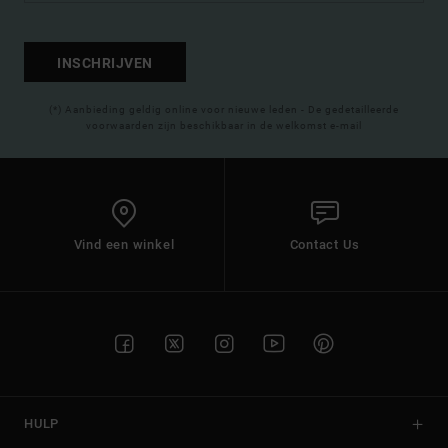
INSCHRIJVEN
(*) Aanbieding geldig online voor nieuwe leden - De gedetailleerde
voorwaarden zijn beschikbaar in de welkomst e-mail
Vind een winkel
Contact Us
HULP