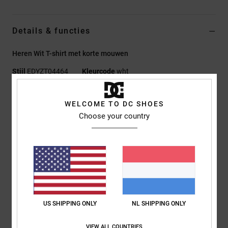
Details & functies
Heren Wit T-shirt met korte mouwen
Stijl
EDYZT04464
Kleurcode
wht
Kenmerken
WELCOME TO DC SHOES
Stof:
75% Katoen, 25% Gerecyclede Katoenen Jersey, [200
Choose your country
G/M2]
Fit:
Standaard Fit
Ronde hals
Acid wash
Plastisol-print op de borst en mouwen
Zeefdruk op het neklabel aan de achterkant
US SHIPPING ONLY
NL SHIPPING ONLY
Verticaal etiket op de zoom
VIEW ALL COUNTRIES
Samenstelling
[Hoofdstof] 75% katoen, 25% gerecycled katoen