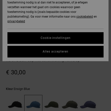
toestemming nodig is al dan niet te accepteren, of je ertegen
Freedom
jassen
verzetten wanneer het gaat om cookies waarvoor geen
DC Star
Hoodies &
Jeans, broeken
toestemming nodig is (zoals bepaalde cookies voor
SNOWBOARD
Hoodies &
Unisex
Alles
Handschoenen
sweatshirts
& shorts
publieksmeting). Ga voor meer informatie naar ons
cookiebeleid
en
Gegevensbescherming
sweatshirts
Broeken &
weergeven
privacybeleid
Roammax
chino's
HELP &
Alles
Accessoires
Alles
Maattabel
CONTACT
Overhemden &
weergeven
weergeven
Cookie-instellingen
Onyx
poloshirts
Shorts
Alles
Petten & hoeden
STORE
Start een gesprek
weergeven
Alles accepteren
om het snelste
AT-2
LOCATOR
Jeans, broeken
Boardshorts
DC Star Vintage
antwoord op je
& shorts
Heren Blauw Cap met Schuifsluiting Achterop
vraag te krijgen.
Liquid Fuego
CADEAUKAART
Alles
€ 30,00
Gesprek starten
Mutsen &
weergeven
petten
VERLANGLIJST
Vind antwoorden
op de meest
Ensign Blue
Kleur
Tassen &
gestelde vragen
en ons
rugzakken
contactformulier.