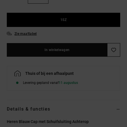
FAQ
Riemen &
bekijken
portemonnees
1SZ
Zie maattabel
In winkelwagen
Thuis of bij een afhaalpunt
Levering gepland vanaf
11 augustus
Details & functies
Heren Blauw Cap met Schuifsluiting Achterop