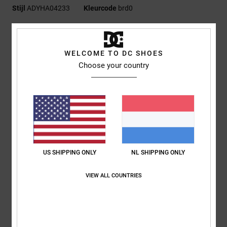
Stijl
ADYHA04233
Kleurcode
brd0
Kenmerken
Stof:
Met pigment geverfd twillkatoen
WELCOME TO DC SHOES
Permacurve rand
Choose your country
Schuifsluiting aan de achterkant in dezelfde stof
Plat DC-logoborduursel op de voorkant
DC-afwerking.
Samenstelling
[Hoofdstof] 100% katoen
US SHIPPING ONLY
NL SHIPPING ONLY
Bezorging en Retour
VIEW ALL COUNTRIES
ONLANGS BEKEKEN