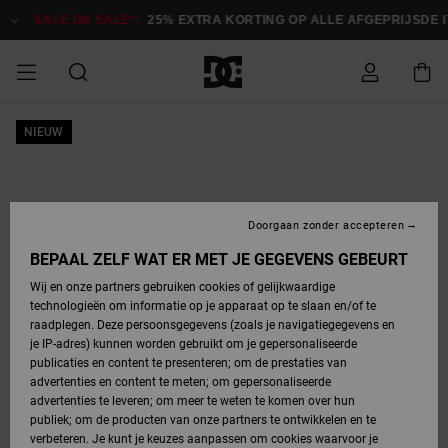
Ga
naar
SALE ON SALE*:
25% EXTRA KORTING OP ALLE AFGEPRIJSDE IT
Productinformatie
SALE ON SALE
NIEUW
HEREN SALE
ESSENTIALS
ESSENTIALS
ESSENTIALS
SKATESHOP
SNOWBOARDSHOP
Toegang tot
Schoenen
Schoenen
Sale schoenen
Stag
Astrix
Nieuwe
Nieuwe
Petten &
Chelsea
Pixie
Nieuwe
Snowboardjassen
Court Graffik
Nieuwe
Nieuwe
Petten &
Skateschoenen
Team
Snowboardjassen
Snowboardschoene
Boots
mijn bestelling
Collectie
Collectie
hoeden
Collectie
Collectie
Collectie
hoeden
HEREN
DAMES SALE
HIGHLIGHTS
HIGHLIGHTS
SCHOENEN
GEMEENSCHAP
DAMES
Kleding
Snow
Kleding
Court Graffik
Ducati
Court Graffik
Astrix
Snowboardbroeken
Pure
Alles
Snowboardbroeken
Snowboardjassen
Snowboardjassen
Levering
SNOWBOARDSHOP
Skateschoenen
Sweatshirts
Mutsen
Sneakers
Skate
T-Shirts
Mutsen
weergeven
Doorgaan zonder accepteren
DAMES
KINDEREN
SCHOENEN
SCHOENEN
KLEDING
Accessoires
Sale
Lynx
DC Command
View All
DC Command
Alles
Stag
Snowboardschoene
Snowboardbroeken
Snowboardbroeken
BEPAAL ZELF WAT ER MET JE GEGEVENS GEBEURT
Retouren
SALE
KINDEREN
accessoires
Sneakers
T-Shirts
Tassen &
Skate
weergeven
Baby schoenen
Hoodies &
Tassen &
Wij en onze partners gebruiken cookies of gelijkwaardige
SNOWBOARDSHOP
rugzakken
sweatshirts
rugzakken
technologieën om informatie op je apparaat op te slaan en/of te
KINDEREN
KLEDING
KLEDING
ACCESSOIRES
SNOW
Pure
Manteca
Manteca
Winterlaarzen
Accessoires
Mutsen
raadplegen. Deze persoonsgegevens (zoals je navigatiegegevens en
Betaling
Sale snow-
Slippers
Overhemden
Slippers
Sneakers
je IP-adres) kunnen worden gebruikt om je gepersonaliseerde
artikelen
Alles
Jasjes &
Alles
publicaties en content te presenteren; om de prestaties van
SKATE
ACCESSOIRES
T-Shirts
Net
Construct
Best Sellers
Polair fleeces
Alles
Alles
weergeven
jassen
weergeven
advertenties en content te meten; om gepersonaliseerde
Giftcard
Winterlaarzen
Jeans
Snowboardschoene
Alles
& softshells
weergeven
weergeven
advertenties te leveren; om meer te weten te komen over hun
Jasjes &
weergeven
publiek; om de producten van onze partners te ontwikkelen en te
COURT
Jasjes &
Alles
Ascend
jassen
Overhemden
verbeteren. Je kunt je keuzes aanpassen om cookies waarvoor je
Quiksilver
GRAFFIK
jassen
weergeven
Snowboardschoene
Jasjes &
Unisex
Mutsen