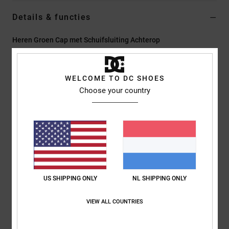
Details & functies
Heren Groen Cap met Schuifsluiting Achterop
Stijl
ADYHA04233
Kleurcode
gqq0
WELCOME TO DC SHOES
Kenmerken
Choose your country
Stof:
Met pigment geverfd twillkatoen
Permacurve rand
Schuifsluiting aan de achterkant in dezelfde stof
Plat DC-logoborduursel op de voorkant
DC-afwerking.
Samenstelling
[Hoofdstof] 100% katoen
US SHIPPING ONLY
NL SHIPPING ONLY
VIEW ALL COUNTRIES
Bezorging en Retour