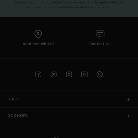
(*) Aanbieding geldig online voor nieuwe leden - De gedetailleerde
voorwaarden zijn beschikbaar in de welkomst e-mail
Vind een winkel
Contact Us
HULP
DC SHOES