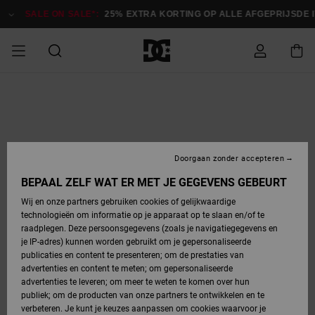
Ga
naar
SALE ON SALE*:
25% EXTRA KORTING OP ALLE AFGEPRIJSDE IT
Productinformatie
SALE ON SALE
HEREN SALE
ESSENTIALS
ESSENTIALS
ESSENTIALS
SKATESHOP
SNOWBOARDSHOP
Toegang tot
Schoenen
Schoenen
Sale schoenen
Stag
Astrix
Nieuwe
Nieuwe
Petten &
Chelsea
Pixie
Nieuwe
Snowboardjassen
Court Graffik
Nieuwe
Nieuwe
Petten &
Skateschoenen
Team
Snowboardjassen
Snowboardschoene
Boots
mijn bestelling
Collectie
Collectie
hoeden
Collectie
Collectie
Collectie
hoeden
HEREN
DAMES SALE
HIGHLIGHTS
HIGHLIGHTS
SCHOENEN
GEMEENSCHAP
DAMES
Kleding
Snow
Kleding
Court Graffik
Ducati
Court Graffik
Astrix
Snowboardbroeken
Pure
Alles
Snowboardbroeken
Snowboardjassen
Snowboardjassen
Levering
SNOWBOARDSHOP
Skateschoenen
Sweatshirts
Mutsen
Sneakers
Skate
T-Shirts
Mutsen
weergeven
Doorgaan zonder accepteren
DAMES
KINDEREN
SCHOENEN
SCHOENEN
KLEDING
Accessoires
Sale
Lynx
DC Command
View All
DC Command
Alles
Stag
Snowboardschoene
Snowboardbroeken
Snowboardbroeken
BEPAAL ZELF WAT ER MET JE GEGEVENS GEBEURT
Retouren
SALE
KINDEREN
accessoires
Sneakers
T-Shirts
Tassen &
Skate
weergeven
Baby schoenen
Hoodies &
Tassen &
Wij en onze partners gebruiken cookies of gelijkwaardige
SNOWBOARDSHOP
rugzakken
sweatshirts
rugzakken
technologieën om informatie op je apparaat op te slaan en/of te
KINDEREN
KLEDING
KLEDING
ACCESSOIRES
SNOW
Pure
Manteca
Manteca
Winterlaarzen
Accessoires
Mutsen
raadplegen. Deze persoonsgegevens (zoals je navigatiegegevens en
Betaling
Sale snow-
Slippers
Overhemden
Slippers
Sneakers
je IP-adres) kunnen worden gebruikt om je gepersonaliseerde
artikelen
Alles
Jasjes &
Alles
publicaties en content te presenteren; om de prestaties van
SKATE
ACCESSOIRES
T-Shirts
Net
Construct
Best Sellers
Polair fleeces
Alles
Alles
weergeven
jassen
weergeven
advertenties en content te meten; om gepersonaliseerde
Giftcard
Winterlaarzen
Jeans
Snowboardschoene
Alles
& softshells
weergeven
weergeven
advertenties te leveren; om meer te weten te komen over hun
Jasjes &
weergeven
publiek; om de producten van onze partners te ontwikkelen en te
COURT
Jasjes &
Alles
Ascend
jassen
Overhemden
verbeteren. Je kunt je keuzes aanpassen om cookies waarvoor je
Quiksilver
GRAFFIK
jassen
weergeven
Snowboardschoene
Jasjes &
Unisex
Mutsen