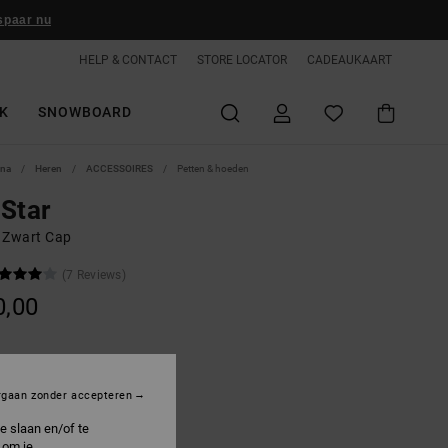
spaar nu
HELP & CONTACT
STORE LOCATOR
CADEAUKAART
K
SNOWBOARD
ina
Heren
ACCESSOIRES
Petten & hoeden
Star
 Zwart Cap
(7 Reviews)
0,00
lack
rgaan zonder accepteren
e slaan en/of te
 om je