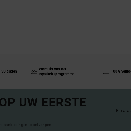
Word lid van het
n 30 dagen
100% veilig
loyaliteitsprogramma
 OP UW EERSTE
eve aanbiedingen te ontvangen.