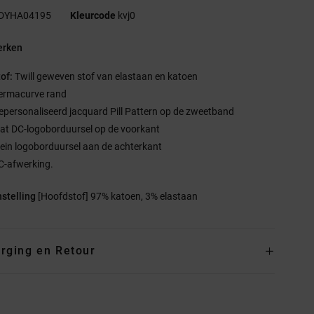
DYHA04195
Kleurcode
kvj0
rken
tof:
Twill geweven stof van elastaan en katoen
ermacurve rand
epersonaliseerd jacquard Pill Pattern op de zweetband
lat DC-logoborduursel op de voorkant
lein logoborduursel aan de achterkant
C-afwerking.
stelling
[Hoofdstof] 97% katoen, 3% elastaan
rging en Retour