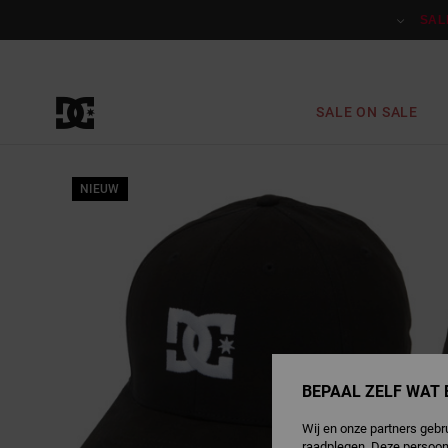
Ga
naar
SAL
Productinformatie
SALE ON SALE
NIEUW
BEPAAL ZELF WAT 
Wij en onze partners gebr
raadplegen. Deze persoon