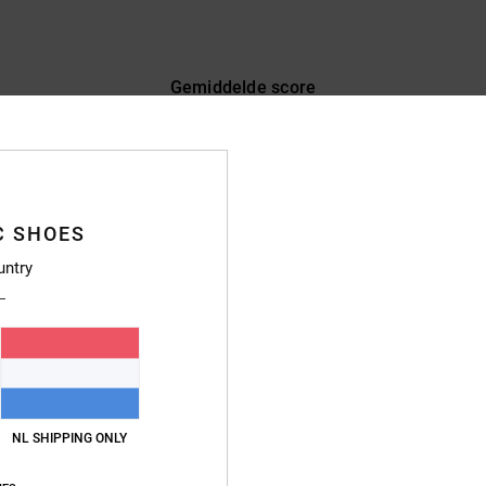
Gemiddelde score
4.3
/5
gebaseerd op
7 geverifieerde beoordelingen
sinds oktober 2025
C SHOES
71% van onze klanten bevelen dit product aan
untry
js-kwaliteitverhouding
Maat
Materia
4.6
4.6
Te klein
Te groot
NL SHIPPING ONLY
waliteitverhouding
: 5
Materiaal
: 4
Kleur
: 5
/5
/5
/5