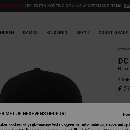
E ON SALE*:
25% EXTRA KORTING OP ALLE AFGEPRIJSDE ITEMS
Be
HEREN
DAMES
KINDEREN
SKATE
COURT GRAFFI
Startpag
DC 
Heren
4.3
€ 3
B
Kleur
ER MET JE GEGEVENS GEBEURT
Doo
uiken cookies of gelijkwaardige technologieën om informatie op je apparaat op t
sgegevens (zoals je navigatiegegevens en je IP-adres) kunnen worden gebruikt