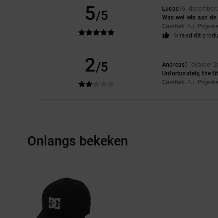
5
Lucas
16. december
/5
Was wel iets aan de 
Comfort
: 5
Prijs-k
/5
Ik raad dit prod
2
/5
Andreas
5. oktober 
Unfortunately, the fit 
Comfort
: 2
Prijs-k
/5
Onlangs bekeken