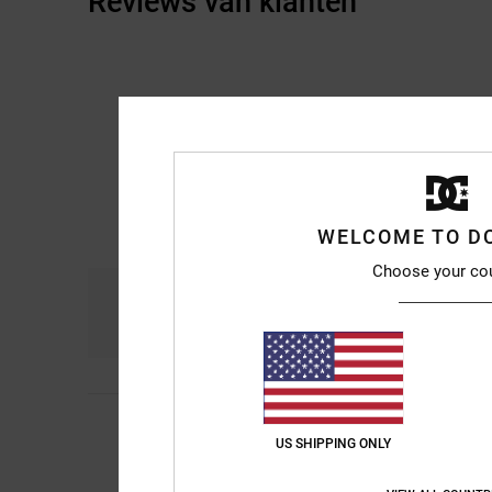
Reviews van klanten
WELCOME TO D
Choose your co
Comfort
Pri
3.8
5
/5
Delphine
5. juli 2026
US SHIPPING ONLY
I like
Comfort
: 5
Prijs-k
/5