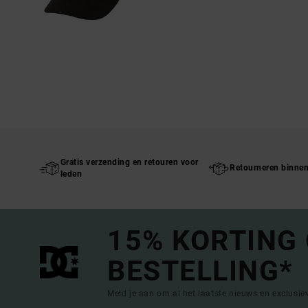
Gratis verzending en retouren voor
Retourneren binne
leden
15% KORTING
BESTELLING*
Meld je aan om al het laatste nieuws en exclusi