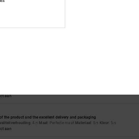
IES
i 2026
t is good
waliteitverhouding
: 4
Maat
: Perfecte maat
Materiaal
: 4
Kleur
: 4
/5
/5
/5
uct aan
26
uding
: 5
Maat
: Groot
Materiaal
: 5
Kleur
: 5
/5
/5
/5
uct aan
waliteitverhouding
: 5
Maat
: Perfecte maat
Materiaal
: 5
Kleur
: 5
/5
/5
/5
uct aan
 of the product and the excellent delivery and packaging
waliteitverhouding
: 4
Maat
: Perfecte maat
Materiaal
: 5
Kleur
: 5
/5
/5
/5
uct aan