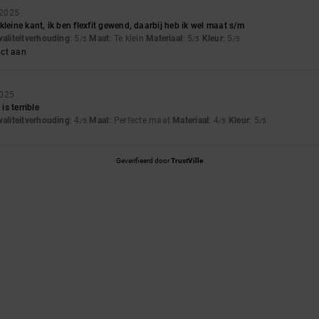
 2025
kleine kant, ik ben flexfit gewend, daarbij heb ik wel maat s/m
waliteitverhouding
: 5
Maat
: Te klein
Materiaal
: 5
Kleur
: 5
/5
/5
/5
uct aan
2025
is terrible
waliteitverhouding
: 4
Maat
: Perfecte maat
Materiaal
: 4
Kleur
: 5
/5
/5
/5
Geverifieerd door
TrustVille