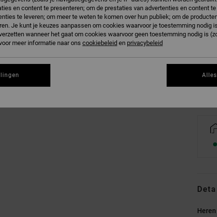
ties en content te presenteren; om de prestaties van advertenties en content t
nties te leveren; om meer te weten te komen over hun publiek; om de producten
ren. Je kunt je keuzes aanpassen om cookies waarvoor je toestemming nodig is 
n verzetten wanneer het gaat om cookies waarvoor geen toestemming nodig is (z
S
 voor meer informatie naar ons
cookiebeleid
en
privacybeleid
Zi
llingen
Alle
Deta
Heren