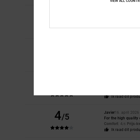
VIEW ALL COUNTR
4
Randrianaivo
20. jun
/5
The product I bough
Comfort
: 2
Prijs-k
/5
Ik raad dit prod
5
Benjamin
18. mei 20
/5
perfect
Prijs-kwaliteitverho
Ik raad dit prod
5
Jamie
24. april 2026
/5
Perfect!
Comfort
: 5
Prijs-k
/5
Ik raad dit prod
4
Javier
16. april 2026
/5
For the high quality
Comfort
: 4
Prijs-k
/5
Ik raad dit prod