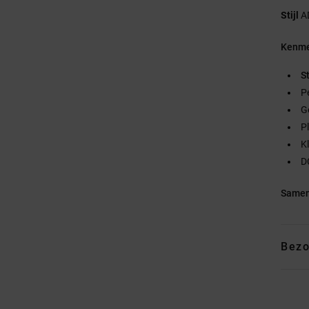
Stijl
A
Kenme
S
P
G
P
K
D
Samen
Bezo