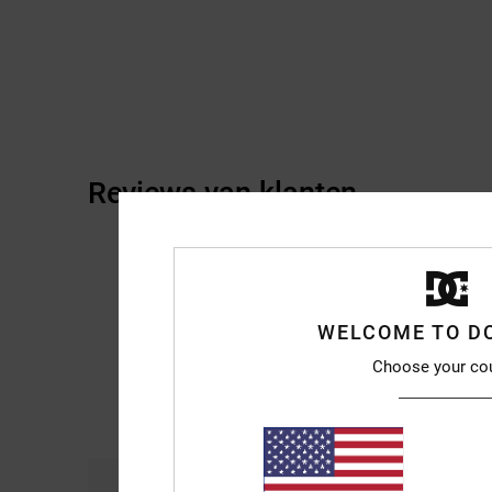
Reviews van klanten
WELCOME TO D
Choose your co
Comfort
Pri