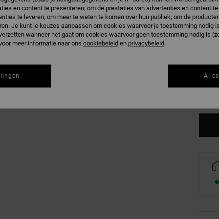
Kleur
ties en content te presenteren; om de prestaties van advertenties en content t
nties te leveren; om meer te weten te komen over hun publiek; om de producten
ren. Je kunt je keuzes aanpassen om cookies waarvoor je toestemming nodig is 
n verzetten wanneer het gaat om cookies waarvoor geen toestemming nodig is (z
 voor meer informatie naar ons
cookiebeleid
en
privacybeleid
XS
llingen
Alle
Zi