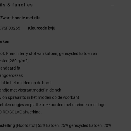
ils & functies
Zwart Hoodie met rits
DYSF03265
Kleurcode
kvj0
rken
tof:
French terry stof van katoen, gerecycled katoen en
ester [280 g/m2]
tandaard fit
angoeroezak
rint in het midden op de borst
andje met visgraatmotief in de nek
ylon spiraalrits in het midden op de voorkant
etalen oogjes en platte trekkoorden met uiteinden met logo
C RE/SOLVE afwerking.
stelling
[Hoofdstof] 55% katoen, 25% gerecycled katoen, 20%