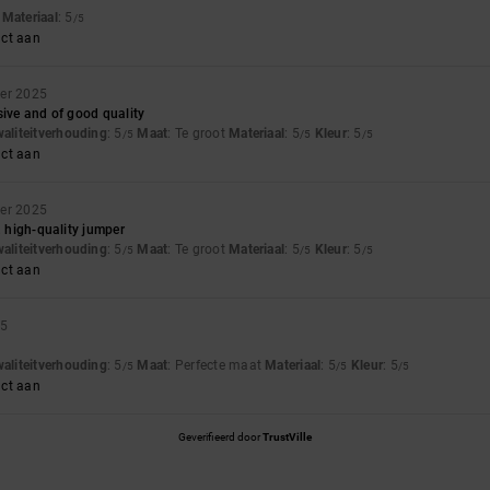
t
Materiaal
: 5
/5
uct aan
ber 2025
sive and of good quality
waliteitverhouding
: 5
Maat
: Te groot
Materiaal
: 5
Kleur
: 5
/5
/5
/5
uct aan
ber 2025
, high-quality jumper
waliteitverhouding
: 5
Maat
: Te groot
Materiaal
: 5
Kleur
: 5
/5
/5
/5
uct aan
25
waliteitverhouding
: 5
Maat
: Perfecte maat
Materiaal
: 5
Kleur
: 5
/5
/5
/5
uct aan
Geverifieerd door
TrustVille