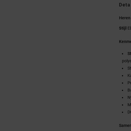
Deta
Heren 
Stijl
E
Kenme
S
poly
S
K
P
B
N
M
D
Samen