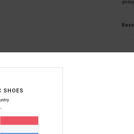
gerecy
Bezo
Gemiddelde score
4.4
C SHOES
/5
untry
gebaseerd op
7 geverifieerde beoordelingen
sinds oktober 2025
86% van onze klanten bevelen dit product aan
js-kwaliteitverhouding
Maat
Materia