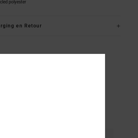
cled polyester
rging en Retour
al
Kleur