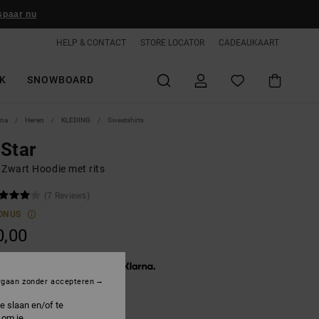
spaar nu
HELP & CONTACT
STORE LOCATOR
CADEAUKAART
K
SNOWBOARD
ina
Heren
KLEDING
Sweatshirts
Star
 Zwart Hoodie met rits
(7 Reviews)
ONUS
0,00
3 x € 26,67, zonder rente met
rgaan zonder accepteren
e slaan en/of te
 om je
lack