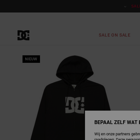
Ga
naar
SAL
Productinformatie
SALE ON SALE
NIEUW
BEPAAL ZELF WAT 
Wij en onze partners gebr
raadplegen. Deze persoon