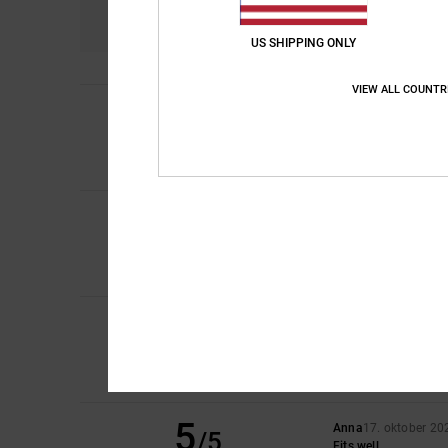
4.3
US SHIPPING ONLY
VIEW ALL COUNTR
1
/5
Bruno
24. mei 2026
Too big
Comfort
: 1
Prijs-k
/5
5
Stefano
11. januari 
/5
Comfortable with sof
Comfort
: 5
Prijs-k
/5
Ik raad dit prod
5
/5
Sofia
14. december 
Comfort
: 5
Prijs-k
/5
Ik raad dit prod
5
Anna
17. oktober 20
/5
Fits well