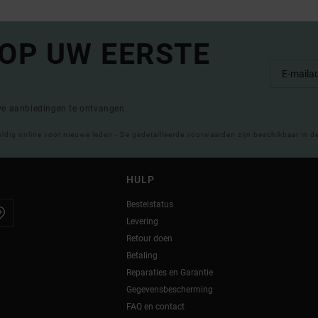
 OP UW EERSTE
eve aanbiedingen te ontvangen.
eldig online voor nieuwe leden - De gedetailleerde voorwaarden zijn beschikbaar in d
HULP
Bestelstatus
Levering
Retour doen
Betaling
Reparaties en Garantie
Gegevensbescherming
FAQ en contact