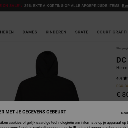
E ON SALE*:
25% EXTRA KORTING OP ALLE AFGEPRIJSDE ITEMS
Be
HEREN
DAMES
KINDEREN
SKATE
COURT GRAFFI
Startpag
DC 
Heren
4.4
ECO-B
€ 8
Betaal 
ER MET JE GEGEVENS GEBEURT
Doo
uiken cookies of gelijkwaardige technologieën om informatie op je apparaat op t
sgegevens (zoals je navigatiegegevens en je IP-adres) kunnen worden gebruikt
B