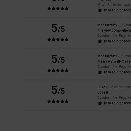
Maat
: Perfecte maa
Ik raad dit prod
5
Montserrat
12. okto
/5
It is very comprehen
Comfort
: 5
Prijs-k
/5
Ik raad dit prod
5
Montserrat
12. okto
/5
It’s a very well-made
Comfort
: 5
Prijs-k
/5
Ik raad dit prod
5
Luke
12. oktober 20
/5
Love it
Comfort
: 5
Prijs-k
/5
Ik raad dit prod