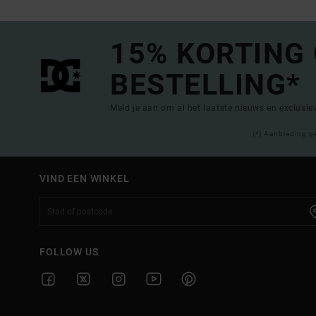
15% KORTING
BESTELLING*
Meld je aan om al het laatste nieuws en exclusi
(*) Aanbieding g
VIND EEN WINKEL
FOLLOW US