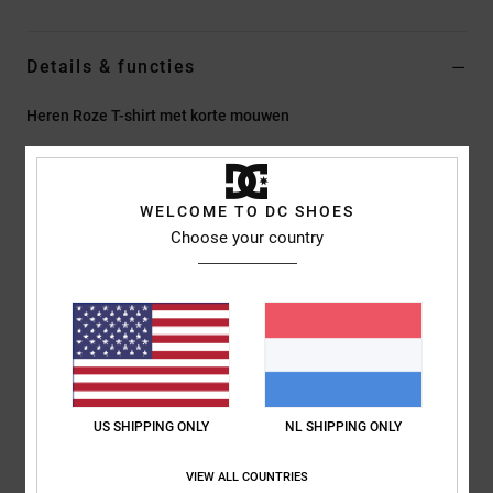
Details & functies
Heren Roze T-shirt met korte mouwen
Stijl
EDYZT04457
Kleurcode
pmn0
Kenmerken
WELCOME TO DC SHOES
Choose your country
Stof:
75% Katoen, 25% Gerecyclede Katoenen Jersey, [200
G/M2]
Fit:
Standaard Fit
Ronde hals
Strass-artwork op de borst
Zeefdruk op het neklabel aan de achterkant
Verticaal etiket op de zoom
US SHIPPING ONLY
NL SHIPPING ONLY
Samenstelling
[Hoofdstof] 75% katoen, 25% gerecycled katoen
VIEW ALL COUNTRIES