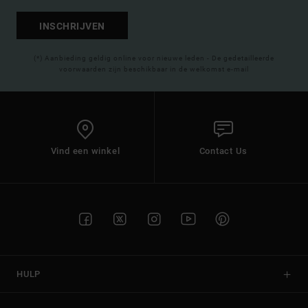
INSCHRIJVEN
(*) Aanbieding geldig online voor nieuwe leden - De gedetailleerde
voorwaarden zijn beschikbaar in de welkomst e-mail
Vind een winkel
Contact Us
HULP