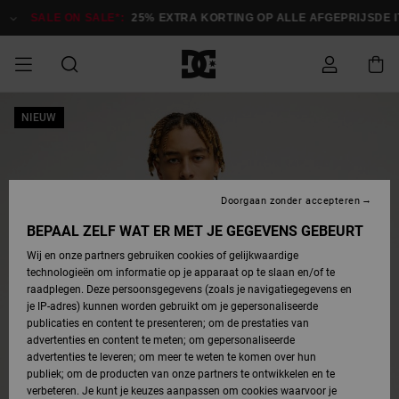
Ga
naar
SALE ON SALE*:
25% EXTRA KORTING OP ALLE AFGEPRIJSDE IT
Productinformatie
SALE ON SALE
NIEUW
HEREN SALE
ESSENTIALS
ESSENTIALS
ESSENTIALS
SKATESHOP
SNOWBOARDSHOP
Toegang tot
Schoenen
Schoenen
Sale schoenen
Stag
Astrix
Nieuwe
Nieuwe
Petten &
Chelsea
Pixie
Nieuwe
Snowboardjassen
Court Graffik
Nieuwe
Nieuwe
Petten &
Skateschoenen
Team
Snowboardjassen
Snowboardschoene
Boots
mijn bestelling
Collectie
Collectie
hoeden
Collectie
Collectie
Collectie
hoeden
HEREN
DAMES SALE
HIGHLIGHTS
HIGHLIGHTS
SCHOENEN
GEMEENSCHAP
DAMES
Kleding
Snow
Kleding
Court Graffik
Ducati
Court Graffik
Astrix
Snowboardbroeken
Pure
Alles
Snowboardbroeken
Snowboardjassen
Snowboardjassen
Levering
SNOWBOARDSHOP
Skateschoenen
Sweatshirts
Mutsen
Sneakers
Skate
T-Shirts
Mutsen
weergeven
Doorgaan zonder accepteren
DAMES
KINDEREN
SCHOENEN
SCHOENEN
KLEDING
Accessoires
Sale
Lynx
DC Command
View All
DC Command
Alles
Stag
Snowboardschoene
Snowboardbroeken
Snowboardbroeken
BEPAAL ZELF WAT ER MET JE GEGEVENS GEBEURT
Retouren
SALE
KINDEREN
accessoires
Sneakers
T-Shirts
Tassen &
Skate
weergeven
Baby schoenen
Hoodies &
Tassen &
Wij en onze partners gebruiken cookies of gelijkwaardige
SNOWBOARDSHOP
rugzakken
sweatshirts
rugzakken
technologieën om informatie op je apparaat op te slaan en/of te
KINDEREN
KLEDING
KLEDING
ACCESSOIRES
SNOW
Pure
Manteca
Manteca
Winterlaarzen
Accessoires
Mutsen
raadplegen. Deze persoonsgegevens (zoals je navigatiegegevens en
Betaling
Sale snow-
Slippers
Overhemden
Slippers
Sneakers
je IP-adres) kunnen worden gebruikt om je gepersonaliseerde
artikelen
Alles
Jasjes &
Alles
publicaties en content te presenteren; om de prestaties van
SKATE
ACCESSOIRES
T-Shirts
Net
Construct
Best Sellers
Polair fleeces
Alles
Alles
weergeven
jassen
weergeven
advertenties en content te meten; om gepersonaliseerde
Giftcard
Winterlaarzen
Jeans
Snowboardschoene
Alles
& softshells
weergeven
weergeven
advertenties te leveren; om meer te weten te komen over hun
Jasjes &
weergeven
publiek; om de producten van onze partners te ontwikkelen en te
COURT
Jasjes &
Alles
Ascend
jassen
Overhemden
verbeteren. Je kunt je keuzes aanpassen om cookies waarvoor je
Quiksilver
GRAFFIK
jassen
weergeven
Snowboardschoene
Jasjes &
Unisex
Mutsen