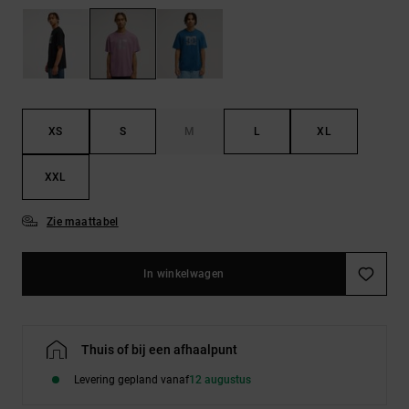
FAQ
Riemen &
bekijken
portemonnees
XS
S
M
L
XL
XXL
Zie maattabel
In winkelwagen
Thuis of bij een afhaalpunt
Levering gepland vanaf
12 augustus