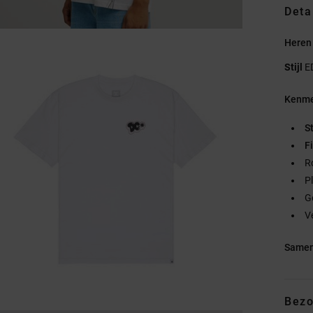
Deta
Heren 
Stijl
E
Kenme
S
Fi
R
P
G
V
Samen
Bezo