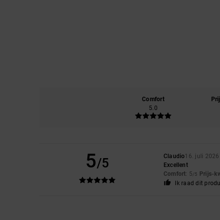
Comfort
Pri
5.0
5
Claudio
16. juli 2026
/5
Excellent
Comfort
: 5
Prijs-k
/5
Ik raad dit prod