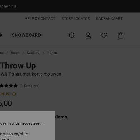
spaar nu
HELP & CONTACT
STORE LOCATOR
CADEAUKAART
K
SNOWBOARD
ina
Heren
KLEDING
T-Shirts
 Throw Up
 Wit T-shirt met korte mouwen
(1 Reviews)
ONUS
5,00
3 x € 11,67, zonder rente met
rgaan zonder accepteren
e slaan en/of te
 om je
hite