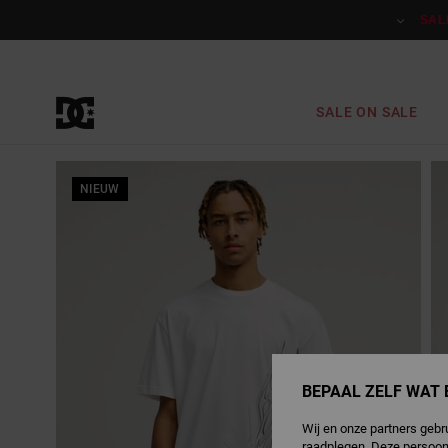
Ga
naar
SAL
Productinformatie
SALE ON SALE
NIEUW
BEPAAL ZELF WAT 
Wij en onze partners gebr
raadplegen. Deze persoon