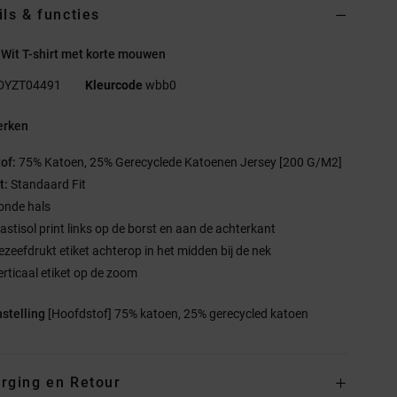
ils & functies
Wit T-shirt met korte mouwen
DYZT04491
Kleurcode
wbb0
rken
tof:
75% Katoen, 25% Gerecyclede Katoenen Jersey [200 G/M2]
t:
Standaard Fit
onde hals
lastisol print links op de borst en aan de achterkant
ezeefdrukt etiket achterop in het midden bij de nek
erticaal etiket op de zoom
stelling
[Hoofdstof] 75% katoen, 25% gerecycled katoen
rging en Retour