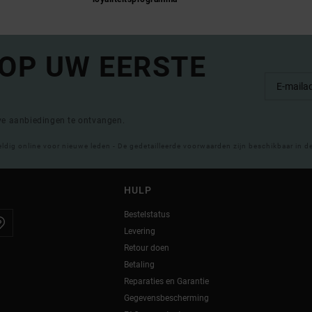
 OP UW EERSTE
eve aanbiedingen te ontvangen.
eldig online voor nieuwe leden - De gedetailleerde voorwaarden zijn beschikbaar in d
HULP
Bestelstatus
Levering
Retour doen
Betaling
Reparaties en Garantie
Gegevensbescherming