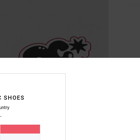
C SHOES
untry