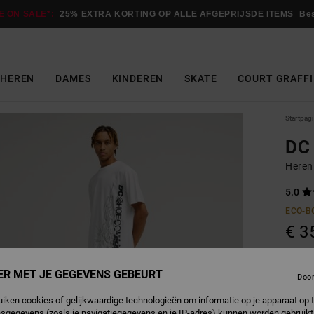
E ON SALE*:
25% EXTRA KORTING OP ALLE AFGEPRIJSDE ITEMS
Be
HEREN
DAMES
KINDEREN
SKATE
COURT GRAFFI
Startpag
DC
Heren
5.0
ECO-B
€ 3
Betaal 
ER MET JE GEGEVENS GEBEURT
Doo
uiken cookies of gelijkwaardige technologieën om informatie op je apparaat op t
sgegevens (zoals je navigatiegegevens en je IP-adres) kunnen worden gebruikt
W