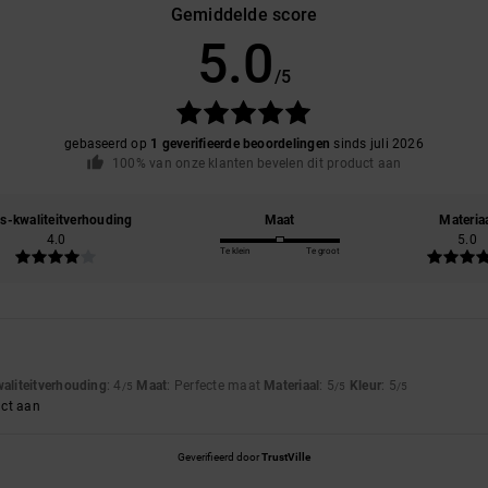
Gemiddelde score
5.0
/5
gebaseerd op
1 geverifieerde beoordelingen
sinds juli 2026
100% van onze klanten bevelen dit product aan
js-kwaliteitverhouding
Maat
Materia
4.0
5.0
Te klein
Te groot
waliteitverhouding
: 4
Maat
: Perfecte maat
Materiaal
: 5
Kleur
: 5
/5
/5
/5
uct aan
Geverifieerd door
TrustVille