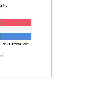
untry
Men W
Stijl
E
Samen
NL SHIPPING ONLY
Bezo
IES