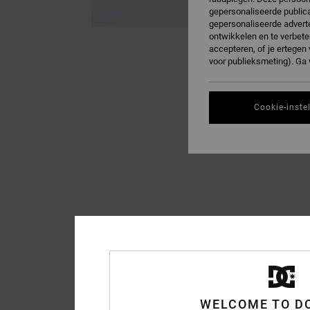
gepersonaliseerde publica
gepersonaliseerde adverte
ontwikkelen en te verbete
accepteren, of je ertege
voor publieksmeting). Ga
Cookie-inste
WELCOME TO D