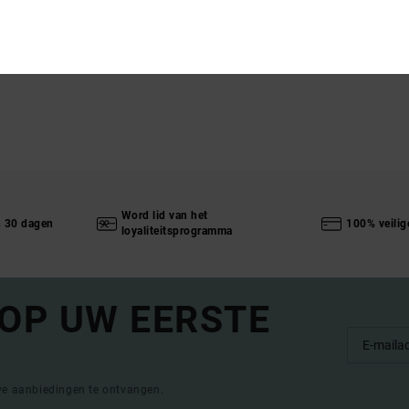
Word lid van het
n 30 dagen
100% veilig
loyaliteitsprogramma
 OP UW EERSTE
eve aanbiedingen te ontvangen.