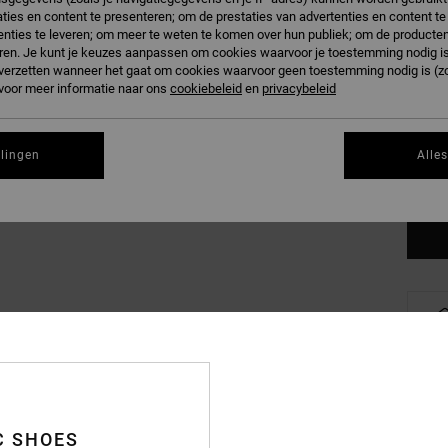
ties en content te presenteren; om de prestaties van advertenties en content t
nties te leveren; om meer te weten te komen over hun publiek; om de producten
ren. Je kunt je keuzes aanpassen om cookies waarvoor je toestemming nodig is 
n verzetten wanneer het gaat om cookies waarvoor geen toestemming nodig is (z
 voor meer informatie naar ons
cookiebeleid
en
privacybeleid
XS
llingen
Alle
Zi
C SHOES
Deta