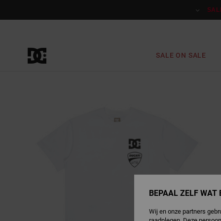
Ga
naar
SAL
Productinformatie
SALE ON SALE
BEPAAL ZELF WAT 
Wij en onze partners gebr
raadplegen. Deze persoon