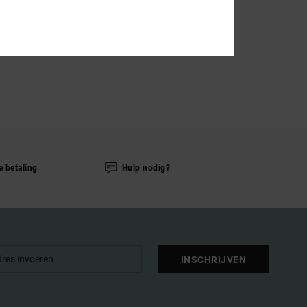
e betaling
Hulp nodig?
INSCHRIJVEN