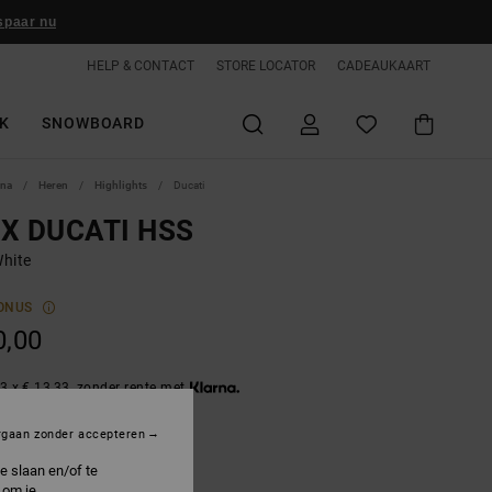
spaar nu
HELP & CONTACT
STORE LOCATOR
CADEAUKAART
K
SNOWBOARD
ina
Heren
Highlights
Ducati
 X DUCATI HSS
hite
ONUS
0,00
3 x € 13,33, zonder rente met
rgaan zonder accepteren
hite
e slaan en/of te
 om je