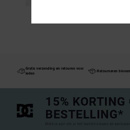
Gratis verzending en retouren voor
Retourneren binne
leden
15% KORTING
BESTELLING*
Meld je aan om al het laatste nieuws en exclusi