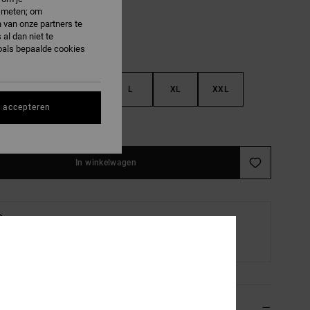
e meten; om
 van onze partners te
al dan niet te
oals bepaalde cookies
S
M
L
XL
XXL
s accepteren
e maattabel
In winkelwagen
Thuis of bij een afhaalpunt
Levering gepland vanaf
12 augustus
ils & functies