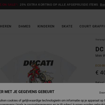
E ON SALE*:
25% EXTRA KORTING OP ALLE AFGEPRIJSDE ITEMS
Be
HEREN
DAMES
KINDEREN
SKATE
COURT GRAFFI
Startpag
DC
Men W
ECO-B
€ 4
Betaal 
ER MET JE GEGEVENS GEBEURT
Doo
W
Kleur
uiken cookies of gelijkwaardige technologieën om informatie op je apparaat op t
sgegevens (zoals je navigatiegegevens en je IP-adres) kunnen worden gebruikt