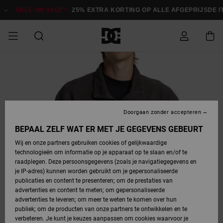
Ga
naar
SALE ON SALE*:
25% EXTRA KORTING OP ALLE AFGEPRIJSDE ITE
Productinformatie
SALE ON SALE
HEREN SALE
ESSENTIALS
ESSENTIALS
ESSENTIALS
SKATESHOP
SNOWBOARDSHOP
Toegang tot
Schoenen
Schoenen
Sale schoenen
Stag
Astrix
Nieuwe
Nieuwe
Petten &
Chelsea
Pixie
Nieuwe
Snowboardjassen
Court Graffik
Nieuwe
Nieuwe
Petten &
Skateschoenen
Team
Snowboardjassen
Snowboardschoene
Boots
mijn bestelling
Collectie
Collectie
hoeden
Collectie
Collectie
Collectie
hoeden
HEREN
DAMES SALE
HIGHLIGHTS
HIGHLIGHTS
SCHOENEN
GEMEENSCHAP
DAMES
Kleding
Snow
Kleding
Court Graffik
Ducati
Court Graffik
Astrix
Snowboardbroeken
Pure
Alles
Snowboardbroeken
Snowboardjassen
Snowboardjassen
Levering
SNOWBOARDSHOP
Skateschoenen
Sweatshirts
Mutsen
Sneakers
Skate
T-Shirts
Mutsen
weergeven
Doorgaan zonder accepteren
DAMES
KINDEREN
SCHOENEN
SCHOENEN
KLEDING
Accessoires
Sale
Lynx
DC Command
View All
DC Command
Alles
Stag
Snowboardschoene
Snowboardbroeken
Snowboardbroeken
BEPAAL ZELF WAT ER MET JE GEGEVENS GEBEURT
Retouren
SALE
KINDEREN
accessoires
Sneakers
T-Shirts
Tassen &
Skate
weergeven
Baby schoenen
Hoodies &
Tassen &
Wij en onze partners gebruiken cookies of gelijkwaardige
SNOWBOARDSHOP
rugzakken
sweatshirts
rugzakken
technologieën om informatie op je apparaat op te slaan en/of te
KINDEREN
KLEDING
KLEDING
ACCESSOIRES
SNOW
Pure
Manteca
Manteca
Winterlaarzen
Accessoires
Mutsen
raadplegen. Deze persoonsgegevens (zoals je navigatiegegevens en
Betaling
Sale snow-
Slippers
Overhemden
Slippers
Sneakers
je IP-adres) kunnen worden gebruikt om je gepersonaliseerde
artikelen
Alles
Jasjes &
Alles
publicaties en content te presenteren; om de prestaties van
SKATE
ACCESSOIRES
T-Shirts
Net
Construct
Best Sellers
Polair fleeces
Alles
Alles
weergeven
jassen
weergeven
advertenties en content te meten; om gepersonaliseerde
Giftcard
Winterlaarzen
Jeans
Snowboardschoene
Alles
& softshells
weergeven
weergeven
advertenties te leveren; om meer te weten te komen over hun
Jasjes &
weergeven
publiek; om de producten van onze partners te ontwikkelen en te
COURT
Jasjes &
Alles
Ascend
jassen
Overhemden
verbeteren. Je kunt je keuzes aanpassen om cookies waarvoor je
Quiksilver
GRAFFIK
jassen
weergeven
Snowboardschoene
Jasjes &
Unisex
Mutsen