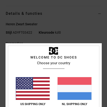
Details & functies
Heren Zwart Sweater
Stijl
ADYFT03422
Kleurcode
kzl0
Kenmerken
Collectie:
Lineguide-collectie
WELCOME TO DC SHOES
Stof:
Katoenen terry stof met visgraatmotief [340 g/m2]
Choose your country
Fit
Uniseks fit
Halslijn:
col
Mouwen:
Lange mouwen
Sluiting:
Halve rits
Zakken:
Kangoeroezakken
Branding:
Pvc-patch links op de borst
Andere kenmerken:
Ribgebreide boord
US SHIPPING ONLY
NL SHIPPING ONLY
Nylon spiraalrits met automatisch blokkerende trekker