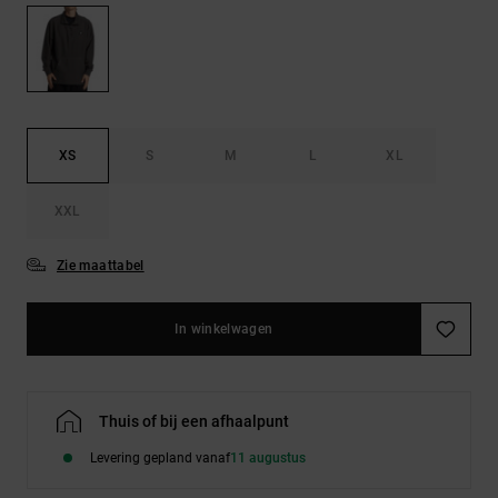
FAQ
Riemen &
bekijken
portemonnees
XS
S
M
L
XL
XXL
Zie maattabel
In winkelwagen
Thuis of bij een afhaalpunt
Levering gepland vanaf
11 augustus