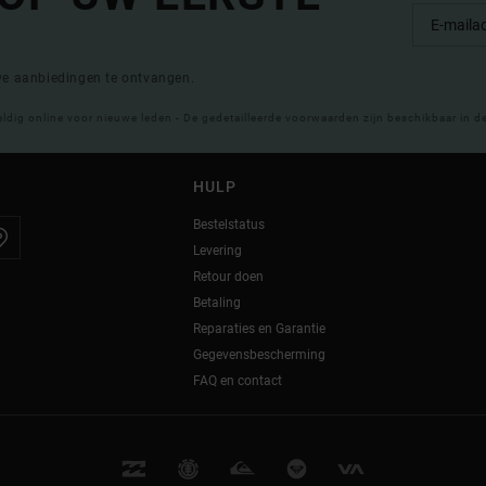
eve aanbiedingen te ontvangen.
eldig online voor nieuwe leden - De gedetailleerde voorwaarden zijn beschikbaar in d
HULP
Bestelstatus
Levering
Retour doen
Betaling
Reparaties en Garantie
Gegevensbescherming
FAQ en contact