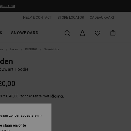
spaar nu
HELP & CONTACT
STORE LOCATOR
CADEAUKAART
K
SNOWBOARD
ina
Heren
KLEDING
Sweatshirts
yden
x Zwart Hoodie
20,00
3 x € 40,00, zonder rente met
rgaan zonder accepteren
lack
e slaan en/of te
 om je