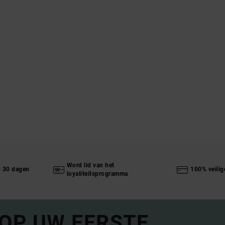
Word lid van het
n 30 dagen
100% veilig
loyaliteitsprogramma
 OP UW EERSTE