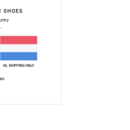
C SHOES
untry
NL SHIPPING ONLY
IES