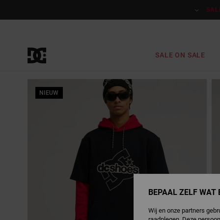
Ga
naar
SAL
Productinformatie
SALE ON SALE
NIEUW
BEPAAL ZELF WAT 
Wij en onze partners gebr
raadplegen. Deze persoon