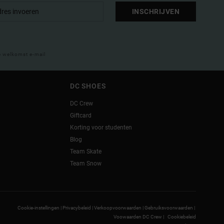
INSCHRIJVEN
e welkomst e-mail
DC SHOES
DC Crew
Giftcard
Korting voor studenten
Blog
Team Skate
Team Snow
Cookie-instellingen |
Privacybeleid |
Verkoopvoorwaarden |
Gebruiksvoorwaarden |
Voowaarden DC Crew |
Cookiebeleid