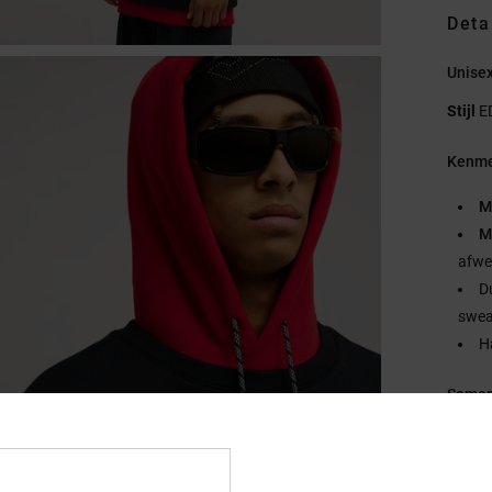
Deta
Unise
Stijl
E
Kenme
M
M
afwe
D
swea
H
Samen
Bezo