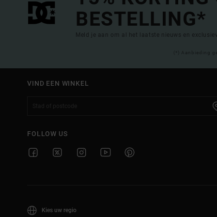
BESTELLING*
Meld je aan om al het laatste nieuws en exclusi
(*) Aanbieding g
VIND EEN WINKEL
FOLLOW US
Kies uw regio