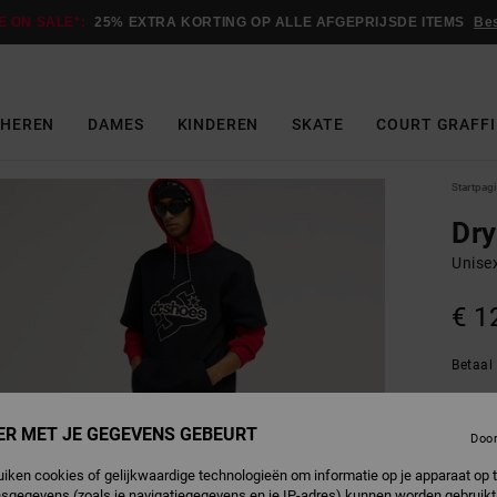
E ON SALE*:
25% EXTRA KORTING OP ALLE AFGEPRIJSDE ITEMS
Be
HEREN
DAMES
KINDEREN
SKATE
COURT GRAFFI
Startpag
Dr
Unise
€ 1
Betaal 
ER MET JE GEGEVENS GEBEURT
Doo
B
Kleur
uiken cookies of gelijkwaardige technologieën om informatie op je apparaat op t
sgegevens (zoals je navigatiegegevens en je IP-adres) kunnen worden gebruikt