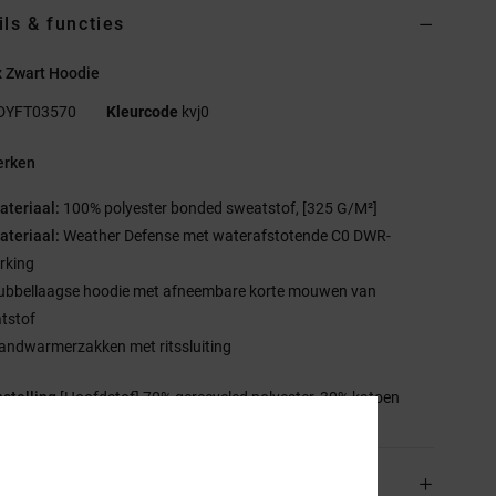
ils & functies
x Zwart Hoodie
DYFT03570
Kleurcode
kvj0
rken
ateriaal:
100% polyester bonded sweatstof, [325 G/M²]
ateriaal:
Weather Defense met waterafstotende C0 DWR-
rking
ubbellaagse hoodie met afneembare korte mouwen van
tstof
andwarmerzakken met ritssluiting
stelling
[Hoofdstof] 70% gerecycled polyester, 30% katoen
rging en Retour