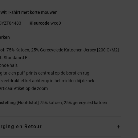
Wit T-shirt met korte mouwen
DYZT04483
Kleurcode
wcq0
rken
tof:
75% Katoen, 25% Gerecyclede Katoenen Jersey [200 G/M2]
t:
Standaard Fit
onde hals
igitale en puff-prints centraal op de borst en rug
ezeefdrukt etiket achterop in het midden bij de nek
erticaal etiket op de zoom
stelling
[Hoofdstof] 75% katoen, 25% gerecycled katoen
rging en Retour