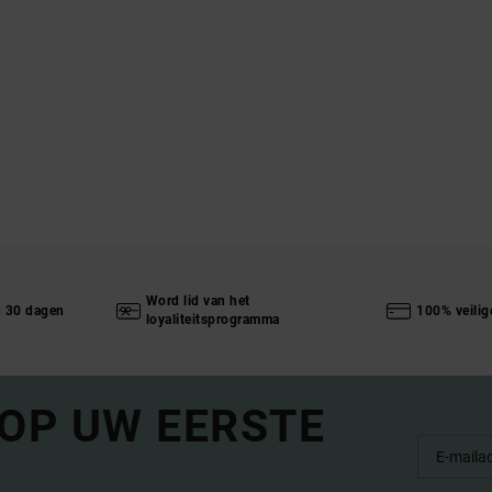
Word lid van het
n 30 dagen
100% veilig
loyaliteitsprogramma
 OP UW EERSTE