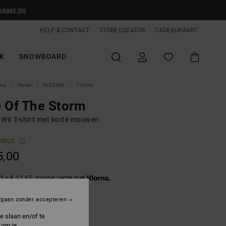
spaar nu
HELP & CONTACT
STORE LOCATOR
CADEAUKAART
K
SNOWBOARD
ina
Heren
KLEDING
T-Shirts
 Of The Storm
 Wit T-shirt met korte mouwen
ONUS
5,00
3 x € 11,67, zonder rente met
rgaan zonder accepteren
ily White
e slaan en/of te
 om je