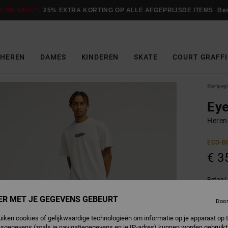
E ON SALE*:
25% EXTRA KORTING OP ALLE AFGEPRIJSDE ITEMS
Be
HEREN
DAMES
KINDEREN
SKATE
COURT GRAFFI
Startpag
Eye
Heren
ECO-B
€ 3
Betaal 
ER MET JE GEGEVENS GEBEURT
Doo
L
Kleur
uiken cookies of gelijkwaardige technologieën om informatie op je apparaat op t
sgegevens (zoals je navigatiegegevens en je IP-adres) kunnen worden gebruikt