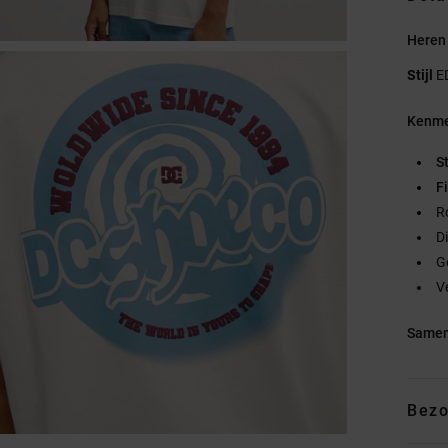
Heren 
Stijl
E
Kenme
S
Fi
R
D
G
V
Samen
Bezo