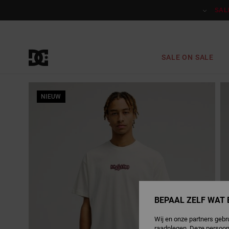
Ga
naar
SAL
Productinformatie
SALE ON SALE
NIEUW
BEPAAL ZELF WAT 
Wij en onze partners gebr
raadplegen. Deze persoon