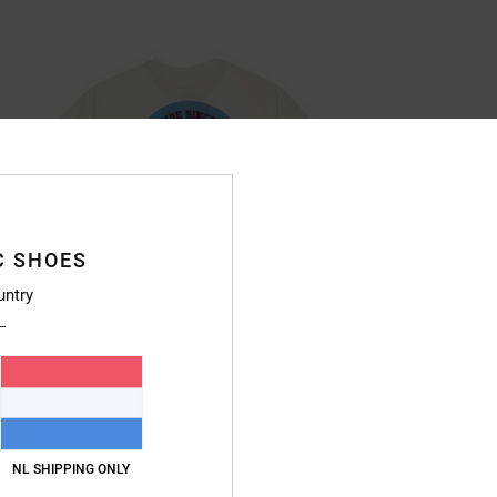
C SHOES
untry
NL SHIPPING ONLY