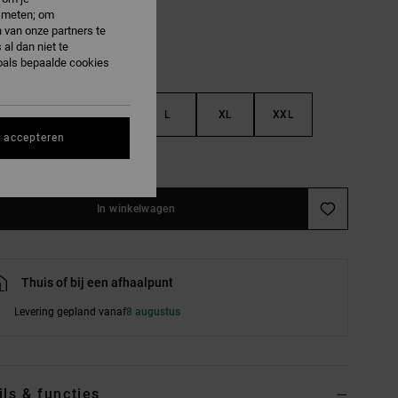
e meten; om
 van onze partners te
al dan niet te
oals bepaalde cookies
S
M
L
XL
XXL
s accepteren
e maattabel
In winkelwagen
Thuis of bij een afhaalpunt
Levering gepland vanaf
8 augustus
ils & functies