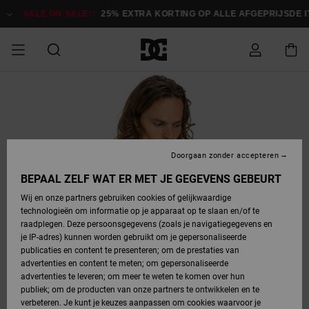
Ga
naar
SALE ON SALE*:
25% EXTRA KORTING OP ALLE AFGEPRIJSDE ITE
Productinformatie
SALE ON SALE
HEREN SALE
ESSENTIALS
ESSENTIALS
ESSENTIALS
SKATESHOP
SNOWBOARDSHOP
Toegang tot
Schoenen
Schoenen
Sale schoenen
Stag
Astrix
Nieuwe
Nieuwe
Petten &
Chelsea
Pixie
Nieuwe
Snowboardjassen
Court Graffik
Nieuwe
Nieuwe
Petten &
Skateschoenen
Team
Snowboardjassen
Snowboardschoene
Boots
mijn bestelling
Collectie
Collectie
hoeden
Collectie
Collectie
Collectie
hoeden
HEREN
DAMES SALE
HIGHLIGHTS
HIGHLIGHTS
SCHOENEN
GEMEENSCHAP
DAMES
Kleding
Snow
Kleding
Court Graffik
Ducati
Court Graffik
Astrix
Snowboardbroeken
Pure
Alles
Snowboardbroeken
Snowboardjassen
Snowboardjassen
Levering
SNOWBOARDSHOP
Skateschoenen
Sweatshirts
Mutsen
Sneakers
Skate
T-Shirts
Mutsen
weergeven
Doorgaan zonder accepteren
DAMES
KINDEREN
SCHOENEN
SCHOENEN
KLEDING
Accessoires
Sale
Lynx
DC Command
View All
DC Command
Alles
Stag
Snowboardschoene
Snowboardbroeken
Snowboardbroeken
BEPAAL ZELF WAT ER MET JE GEGEVENS GEBEURT
Retouren
SALE
KINDEREN
accessoires
Sneakers
T-Shirts
Tassen &
Skate
weergeven
Baby schoenen
Hoodies &
Tassen &
Wij en onze partners gebruiken cookies of gelijkwaardige
SNOWBOARDSHOP
rugzakken
sweatshirts
rugzakken
technologieën om informatie op je apparaat op te slaan en/of te
KINDEREN
KLEDING
KLEDING
ACCESSOIRES
SNOW
Pure
Manteca
Manteca
Winterlaarzen
Accessoires
Mutsen
raadplegen. Deze persoonsgegevens (zoals je navigatiegegevens en
Betaling
Sale snow-
Slippers
Overhemden
Slippers
Sneakers
je IP-adres) kunnen worden gebruikt om je gepersonaliseerde
artikelen
Alles
Jasjes &
Alles
publicaties en content te presenteren; om de prestaties van
SKATE
ACCESSOIRES
T-Shirts
Net
Construct
Best Sellers
Polair fleeces
Alles
Alles
weergeven
jassen
weergeven
advertenties en content te meten; om gepersonaliseerde
Giftcard
Winterlaarzen
Jeans
Snowboardschoene
Alles
& softshells
weergeven
weergeven
advertenties te leveren; om meer te weten te komen over hun
Jasjes &
weergeven
publiek; om de producten van onze partners te ontwikkelen en te
COURT
Jasjes &
Alles
Ascend
jassen
Overhemden
verbeteren. Je kunt je keuzes aanpassen om cookies waarvoor je
Quiksilver
GRAFFIK
jassen
weergeven
Snowboardschoene
Jasjes &
Unisex
Mutsen