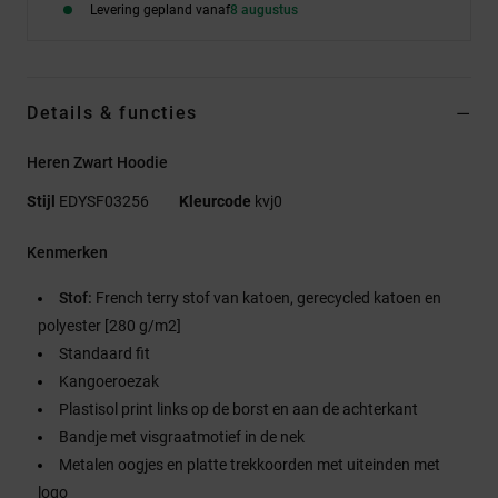
Levering gepland vanaf
8 augustus
Details & functies
Heren Zwart Hoodie
Stijl
EDYSF03256
Kleurcode
kvj0
Kenmerken
Stof:
French terry stof van katoen, gerecycled katoen en
polyester [280 g/m2]
Standaard fit
Kangoeroezak
Plastisol print links op de borst en aan de achterkant
Bandje met visgraatmotief in de nek
Metalen oogjes en platte trekkoorden met uiteinden met
logo