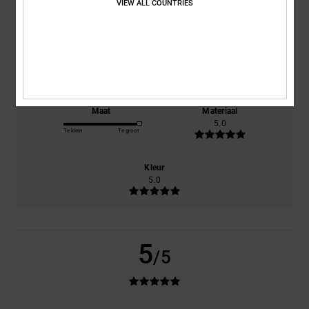
VIEW ALL COUNTRIES
2026
0% van onze klanten bevelen dit product aan
Comfort
Prijs-kwaliteitverhouding
5.0
5.0
Maat
Materiaal
5.0
Te klein
Te groot
Kleur
5.0
5
/5