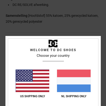
DC RE/SOLVE afwerking.
Samenstelling
[Hoofdstof] 55% katoen, 25% gerecycled katoen,
20% gerecycled polyester
Bezorging en Retour
WELCOME TO DC SHOES
Choose your country
Reviews van klanten
Gemiddelde score
5.0
/5
US SHIPPING ONLY
NL SHIPPING ONLY
gebaseerd op
1 geverifieerde beoordelingen
sinds januari