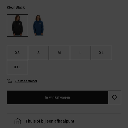
FAQ
Riemen &
bekijken
portemonnees
Black
Kleur
XS
S
M
L
XL
XXL
Zie maattabel
In winkelwagen
Thuis of bij een afhaalpunt