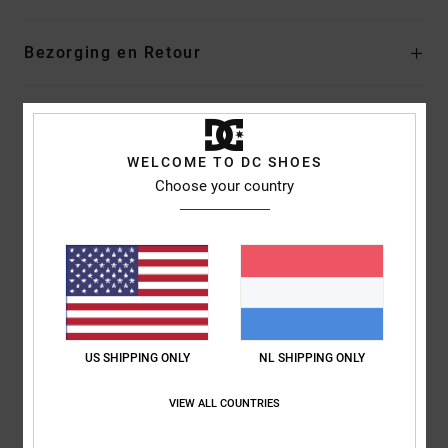
Bezorging en Retour
Reviews van klanten
WELCOME TO DC SHOES
Choose your country
Gemiddelde score
5.0
/5
gebaseerd op
1 geverifieerde beoordelingen
sinds november
2025
US SHIPPING ONLY
NL SHIPPING ONLY
100% van onze klanten bevelen dit product aan
VIEW ALL COUNTRIES
Comfort
Prijs-kwaliteitverhouding
5.0
5.0