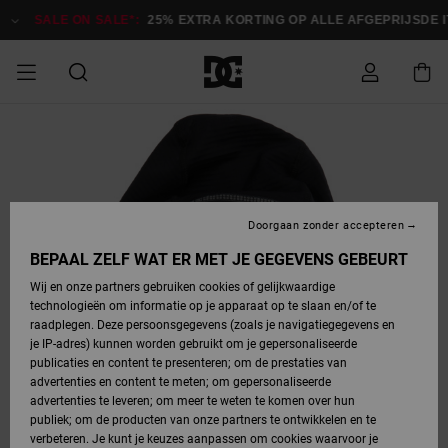
Ga
naar
SALE ON SALE*:
25% EXTRA KORTING OP ALLE AFGEPRIJSDE ITE
Productinformatie
SALE ON SALE
HEREN SALE
ESSENTIALS
ESSENTIALS
ESSENTIALS
SKATESHOP
SNOWBOARDSHOP
Toegang tot
Schoenen
Schoenen
Sale schoenen
Stag
Astrix
Nieuwe
Nieuwe
Petten &
Chelsea
Pixie
Nieuwe
Snowboardjassen
Court Graffik
Nieuwe
Nieuwe
Petten &
Skateschoenen
Team
Snowboardjassen
Snowboardschoene
Boots
mijn bestelling
Collectie
Collectie
hoeden
Collectie
Collectie
Collectie
hoeden
HEREN
DAMES SALE
HIGHLIGHTS
HIGHLIGHTS
SCHOENEN
GEMEENSCHAP
DAMES
Kleding
Snow
Kleding
Court Graffik
Ducati
Court Graffik
Astrix
Snowboardbroeken
Pure
Alles
Snowboardbroeken
Snowboardjassen
Snowboardjassen
Levering
SNOWBOARDSHOP
Skateschoenen
Sweatshirts
Mutsen
Sneakers
Skate
T-Shirts
Mutsen
weergeven
Doorgaan zonder accepteren
DAMES
KINDEREN
SCHOENEN
SCHOENEN
KLEDING
Accessoires
Sale
Lynx
DC Command
View All
DC Command
Alles
Stag
Snowboardschoene
Snowboardbroeken
Snowboardbroeken
BEPAAL ZELF WAT ER MET JE GEGEVENS GEBEURT
Retouren
SALE
KINDEREN
accessoires
Sneakers
T-Shirts
Tassen &
Skate
weergeven
Baby schoenen
Hoodies &
Tassen &
Wij en onze partners gebruiken cookies of gelijkwaardige
SNOWBOARDSHOP
rugzakken
sweatshirts
rugzakken
technologieën om informatie op je apparaat op te slaan en/of te
KINDEREN
KLEDING
KLEDING
ACCESSOIRES
SNOW
Pure
Manteca
Manteca
Winterlaarzen
Accessoires
Mutsen
raadplegen. Deze persoonsgegevens (zoals je navigatiegegevens en
Betaling
Sale snow-
Slippers
Overhemden
Slippers
Sneakers
je IP-adres) kunnen worden gebruikt om je gepersonaliseerde
artikelen
Alles
Jasjes &
Alles
publicaties en content te presenteren; om de prestaties van
SKATE
ACCESSOIRES
T-Shirts
Net
Construct
Best Sellers
Polair fleeces
Alles
Alles
weergeven
jassen
weergeven
advertenties en content te meten; om gepersonaliseerde
Giftcard
Winterlaarzen
Jeans
Snowboardschoene
Alles
& softshells
weergeven
weergeven
advertenties te leveren; om meer te weten te komen over hun
Jasjes &
weergeven
publiek; om de producten van onze partners te ontwikkelen en te
COURT
Jasjes &
Alles
Ascend
jassen
Overhemden
verbeteren. Je kunt je keuzes aanpassen om cookies waarvoor je
Quiksilver
GRAFFIK
jassen
weergeven
Snowboardschoene
Jasjes &
Unisex
Mutsen