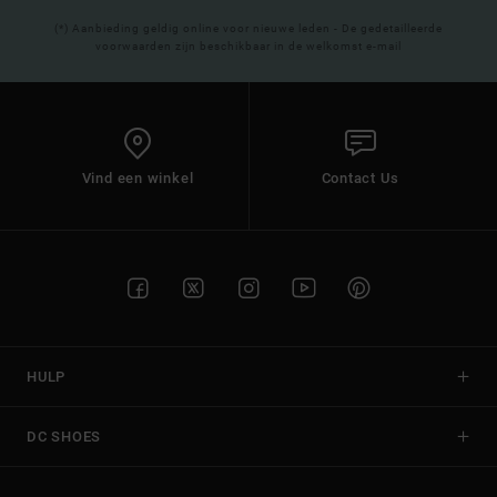
(*) Aanbieding geldig online voor nieuwe leden - De gedetailleerde
voorwaarden zijn beschikbaar in de welkomst e-mail
Vind een winkel
Contact Us
HULP
DC SHOES