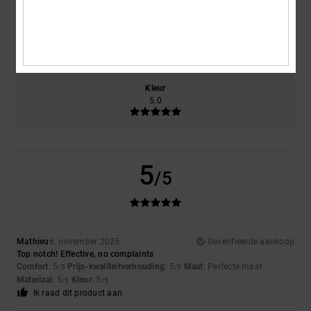
Maat
Materiaal
5.0
Te klein
Te groot
Kleur
5.0
5
/5
Mathieu
6. november 2025
Geverifieerde aankoop
Top notch! Effective, no complaints
Comfort
: 5
Prijs-kwaliteitverhouding
: 5
Maat
: Perfecte maat
/5
/5
Materiaal
: 5
Kleur
: 5
/5
/5
Ik raad dit product aan