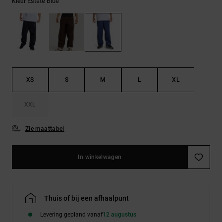
FAQ
Estate Blue
Kleur
Riemen &
bekijken
portemonnees
XS
S
M
L
XL
XXL
Zie maattabel
In winkelwagen
Thuis of bij een afhaalpunt
Levering gepland vanaf
12 augustus