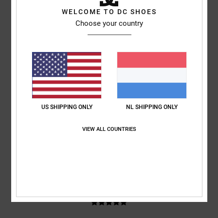
gebaseerd op
3 geverifieerde beoordelingen
sinds april 2026
WELCOME TO DC SHOES
100% van onze klanten bevelen dit product aan
Choose your country
Comfort
Prijs-kwaliteitverhouding
5.0
4.7
Maat
Materiaal
5.0
Te klein
Te groot
US SHIPPING ONLY
NL SHIPPING ONLY
Kleur
VIEW ALL COUNTRIES
4.7
5
/5