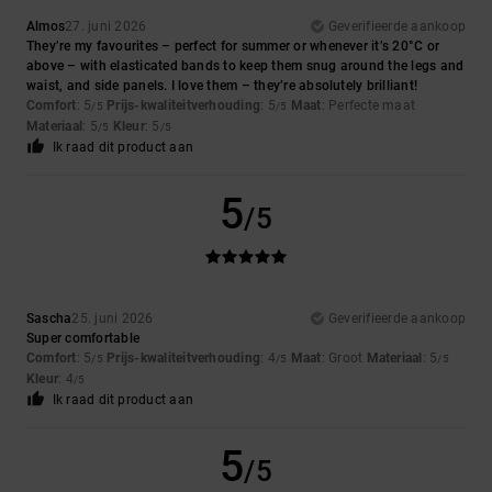
Almos
27. juni 2026
Geverifieerde aankoop
They’re my favourites – perfect for summer or whenever it’s 20°C or
above – with elasticated bands to keep them snug around the legs and
waist, and side panels. I love them – they’re absolutely brilliant!
Comfort
: 5
Prijs-kwaliteitverhouding
: 5
Maat
: Perfecte maat
/5
/5
Materiaal
: 5
Kleur
: 5
/5
/5
Ik raad dit product aan
5
/5
Sascha
25. juni 2026
Geverifieerde aankoop
Super comfortable
Comfort
: 5
Prijs-kwaliteitverhouding
: 4
Maat
: Groot
Materiaal
: 5
/5
/5
/5
Kleur
: 4
/5
Ik raad dit product aan
5
/5