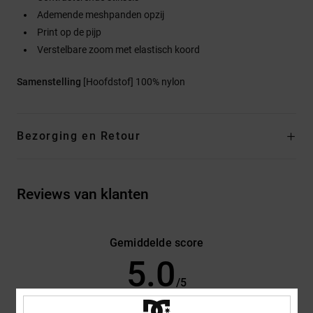
Ademende meshpanden opzij
Print op de pijp
Verstelbare zoom met elastisch koord
Samenstelling
[Hoofdstof] 100% nylon
Bezorging en Retour
Reviews van klanten
Gemiddelde score
5.0
/5