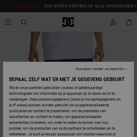
Ga
naar
SALE ON SALE*:
25% EXTRA KORTING OP ALLE AFGEPRIJSDE ITE
Productinformatie
SALE ON SALE
HEREN SALE
ESSENTIALS
ESSENTIALS
ESSENTIALS
SKATESHOP
SNOWBOARDSHOP
Toegang tot
Schoenen
Schoenen
Sale schoenen
Stag
Astrix
Nieuwe
Nieuwe
Petten &
Chelsea
Pixie
Nieuwe
Snowboardjassen
Court Graffik
Nieuwe
Nieuwe
Petten &
Skateschoenen
Team
Snowboardjassen
Snowboardschoene
Boots
mijn bestelling
Collectie
Collectie
hoeden
Collectie
Collectie
Collectie
hoeden
HEREN
DAMES SALE
HIGHLIGHTS
HIGHLIGHTS
SCHOENEN
GEMEENSCHAP
DAMES
Kleding
Snow
Kleding
Court Graffik
Ducati
Court Graffik
Astrix
Snowboardbroeken
Pure
Alles
Snowboardbroeken
Snowboardjassen
Snowboardjassen
Levering
SNOWBOARDSHOP
Skateschoenen
Sweatshirts
Mutsen
Sneakers
Skate
T-Shirts
Mutsen
weergeven
Doorgaan zonder accepteren
DAMES
KINDEREN
SCHOENEN
SCHOENEN
KLEDING
Accessoires
Sale
Lynx
DC Command
View All
DC Command
Alles
Stag
Snowboardschoene
Snowboardbroeken
Snowboardbroeken
BEPAAL ZELF WAT ER MET JE GEGEVENS GEBEURT
Retouren
SALE
KINDEREN
accessoires
Sneakers
T-Shirts
Tassen &
Skate
weergeven
Baby schoenen
Hoodies &
Tassen &
Wij en onze partners gebruiken cookies of gelijkwaardige
SNOWBOARDSHOP
rugzakken
sweatshirts
rugzakken
technologieën om informatie op je apparaat op te slaan en/of te
KINDEREN
KLEDING
KLEDING
ACCESSOIRES
SNOW
Pure
Manteca
Manteca
Winterlaarzen
Accessoires
Mutsen
raadplegen. Deze persoonsgegevens (zoals je navigatiegegevens en
Betaling
Sale snow-
Slippers
Overhemden
Slippers
Sneakers
je IP-adres) kunnen worden gebruikt om je gepersonaliseerde
artikelen
Alles
Jasjes &
Alles
publicaties en content te presenteren; om de prestaties van
SKATE
ACCESSOIRES
T-Shirts
Net
Construct
Best Sellers
Polair fleeces
Alles
Alles
weergeven
jassen
weergeven
advertenties en content te meten; om gepersonaliseerde
Giftcard
Winterlaarzen
Jeans
Snowboardschoene
Alles
& softshells
weergeven
weergeven
advertenties te leveren; om meer te weten te komen over hun
Jasjes &
weergeven
publiek; om de producten van onze partners te ontwikkelen en te
COURT
Jasjes &
Alles
Ascend
jassen
Overhemden
verbeteren. Je kunt je keuzes aanpassen om cookies waarvoor je
Quiksilver
GRAFFIK
jassen
weergeven
Snowboardschoene
Jasjes &
Unisex
Mutsen