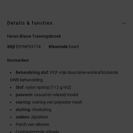
Details & functies
Heren Blauw Trainingsbroek
Stijl
EDYNP03174
Kleurcode
bsw0
Kenmerken
Behandeling stof:
PCF-vrije duurzame waterafstotende
DWR-behandeling
Stof:
nylon ripstop [112 g/m2]
pasvorm:
casual en relaxed model
voering:
voering van polyester mesh
sluiting:
ritssluiting
zakken:
zijzakken
Patch van silicone
Contrasterende stiksels