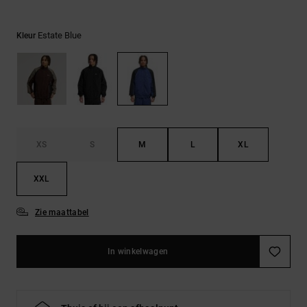
FAQ
Riemen &
bekijken
portemonnees
Estate Blue
Kleur
XS
S
M
L
XL
XXL
Zie maattabel
In winkelwagen