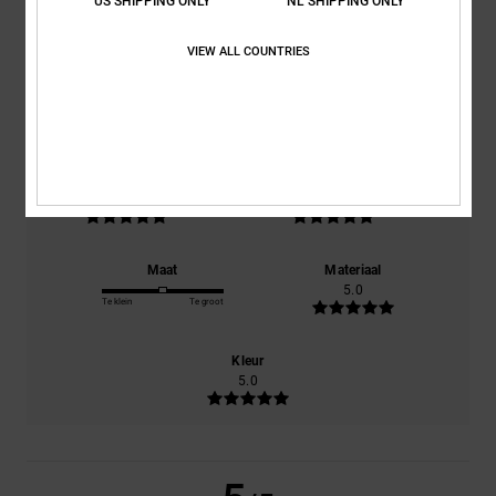
5.0
US SHIPPING ONLY
NL SHIPPING ONLY
/5
VIEW ALL COUNTRIES
gebaseerd op
1 geverifieerde beoordelingen
sinds juni 2026
100% van onze klanten bevelen dit product aan
Comfort
Prijs-kwaliteitverhouding
5.0
5.0
Maat
Materiaal
5.0
Te klein
Te groot
Kleur
5.0