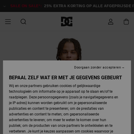
Ga
naar
SALE ON SALE*:
25% EXTRA KORTING OP ALLE AFGEPRIJSDE ITE
Productinformatie
SALE ON SALE
HEREN SALE
ESSENTIALS
ESSENTIALS
ESSENTIALS
SKATESHOP
SNOWBOARDSHOP
Toegang tot
Schoenen
Schoenen
Sale schoenen
Stag
Astrix
Nieuwe
Nieuwe
Petten &
Chelsea
Pixie
Nieuwe
Snowboardjassen
Court Graffik
Nieuwe
Nieuwe
Petten &
Skateschoenen
Team
Snowboardjassen
Snowboardschoene
Boots
mijn bestelling
Collectie
Collectie
hoeden
Collectie
Collectie
Collectie
hoeden
HEREN
DAMES SALE
HIGHLIGHTS
HIGHLIGHTS
SCHOENEN
GEMEENSCHAP
DAMES
Kleding
Snow
Kleding
Court Graffik
Ducati
Court Graffik
Astrix
Snowboardbroeken
Pure
Alles
Snowboardbroeken
Snowboardjassen
Snowboardjassen
Levering
SNOWBOARDSHOP
Skateschoenen
Sweatshirts
Mutsen
Sneakers
Skate
T-Shirts
Mutsen
weergeven
Doorgaan zonder accepteren
DAMES
KINDEREN
SCHOENEN
SCHOENEN
KLEDING
Accessoires
Sale
Lynx
DC Command
View All
DC Command
Alles
Stag
Snowboardschoene
Snowboardbroeken
Snowboardbroeken
BEPAAL ZELF WAT ER MET JE GEGEVENS GEBEURT
Retouren
SALE
KINDEREN
accessoires
Sneakers
T-Shirts
Tassen &
Skate
weergeven
Baby schoenen
Hoodies &
Tassen &
Wij en onze partners gebruiken cookies of gelijkwaardige
SNOWBOARDSHOP
rugzakken
sweatshirts
rugzakken
technologieën om informatie op je apparaat op te slaan en/of te
KINDEREN
KLEDING
KLEDING
ACCESSOIRES
SNOW
Pure
Manteca
Manteca
Winterlaarzen
Accessoires
Mutsen
raadplegen. Deze persoonsgegevens (zoals je navigatiegegevens en
Betaling
Sale snow-
Slippers
Overhemden
Slippers
Sneakers
je IP-adres) kunnen worden gebruikt om je gepersonaliseerde
artikelen
Alles
Jasjes &
Alles
publicaties en content te presenteren; om de prestaties van
SKATE
ACCESSOIRES
T-Shirts
Net
Construct
Best Sellers
Polair fleeces
Alles
Alles
weergeven
jassen
weergeven
advertenties en content te meten; om gepersonaliseerde
Giftcard
Winterlaarzen
Jeans
Snowboardschoene
Alles
& softshells
weergeven
weergeven
advertenties te leveren; om meer te weten te komen over hun
Jasjes &
weergeven
publiek; om de producten van onze partners te ontwikkelen en te
COURT
Jasjes &
Alles
Ascend
jassen
Overhemden
verbeteren. Je kunt je keuzes aanpassen om cookies waarvoor je
Quiksilver
GRAFFIK
jassen
weergeven
Snowboardschoene
Jasjes &
Unisex
Mutsen