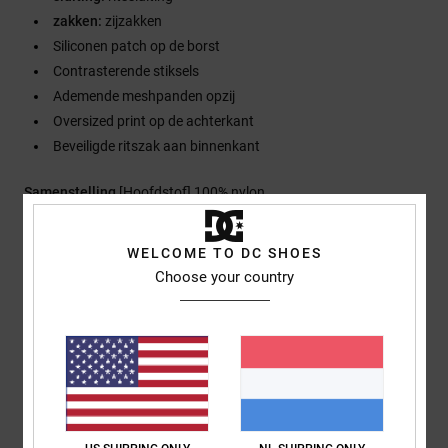
zakken:
zijzakken
Siliconen patch op de borst
Contrasterende stiksels
Ademende meshpanden opzij
Oversized print op de achterkant
Beveiligde ritszak aan binnenkant
Samenstelling
[Hoofdstof] 100% nylon
WELCOME TO DC SHOES
Bezorging en Retour
Choose your country
Reviews van klanten
Gemiddelde score