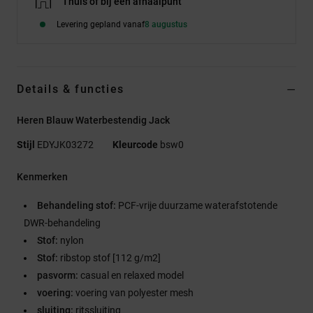
Thuis of bij een afhaalpunt
Levering gepland vanaf
8 augustus
Details & functies
Heren Blauw Waterbestendig Jack
Stijl
EDYJK03272
Kleurcode
bsw0
Kenmerken
Behandeling stof:
PCF-vrije duurzame waterafstotende
DWR-behandeling
Stof:
nylon
Stof:
ribstop stof [112 g/m2]
pasvorm:
casual en relaxed model
voering:
voering van polyester mesh
sluiting:
ritssluiting