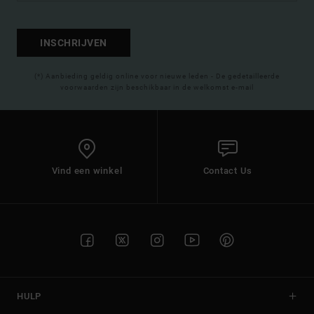
INSCHRIJVEN
(*) Aanbieding geldig online voor nieuwe leden - De gedetailleerde
voorwaarden zijn beschikbaar in de welkomst e-mail
Vind een winkel
Contact Us
HULP