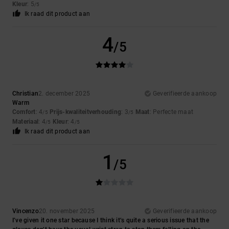
Kleur
: 5
/5
Ik raad dit product aan
4
/5
Christian
2. december 2025
Geverifieerde aankoop
Warm
Comfort
: 4
Prijs-kwaliteitverhouding
: 3
Maat
: Perfecte maat
/5
/5
Materiaal
: 4
Kleur
: 4
/5
/5
Ik raad dit product aan
1
/5
Vincenzo
20. november 2025
Geverifieerde aankoop
I’ve given it one star because I think it’s quite a serious issue that the