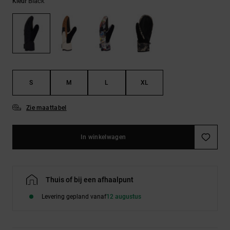
FAQ
Black
Kleur
Riemen &
bekijken
portemonnees
S
M
L
XL
Zie maattabel
In winkelwagen
Thuis of bij een afhaalpunt
Levering gepland vanaf
12 augustus