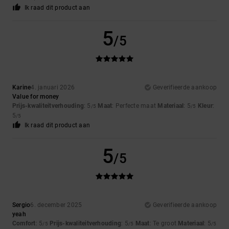
Ik raad dit product aan
5
/5
Karine
4. januari 2026
Geverifieerde aankoop
Value for money
Prijs-kwaliteitverhouding
: 5
Maat
: Perfecte maat
Materiaal
: 5
Kleur
:
/5
/5
5
/5
Ik raad dit product aan
5
/5
Sergio
6. december 2025
Geverifieerde aankoop
yeah
Comfort
: 5
Prijs-kwaliteitverhouding
: 5
Maat
: Te groot
Materiaal
: 5
/5
/5
/5