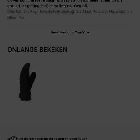
gloves don’t have the usual wrist strap to stop them falling on the
ground (or getting lost) once they’re taken off.
Comfort
: 3
Prijs-kwaliteitverhouding
: 2
Maat
: Te groot
Materiaal
: 4
/5
/5
/5
Kleur
: 4
/5
Geverifieerd door
TrustVille
ONLANGS BEKEKEN
Gratis verzending en retouren voor leden