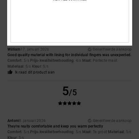
Ik raad dit product aan
5
/5
William
17. januari 2026
Geverifieerde aankoop
Good quality material with lining for individual fingers was unexpected.
Comfort
: 5
Prijs-kwaliteitverhouding
: 4
Maat
: Perfecte maat
/5
/5
Materiaal
: 5
Kleur
: 5
/5
/5
Ik raad dit product aan
5
/5
Antoni
8. januari 2026
Geverifieerde aankoop
They're really comfortable and keep you warm perfectly
Comfort
: 5
Prijs-kwaliteitverhouding
: 5
Maat
: Te groot
Materiaal
: 5
/5
/5
/5
Kleur
: 5
/5