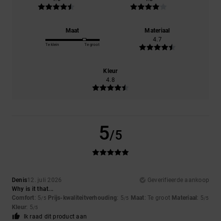
Maat
Materiaal
4.7
Te klein
Te groot
Kleur
4.8
5
/5
Denis
12. juli 2026
Geverifieerde aankoop
Why is it that...
Comfort
: 5
Prijs-kwaliteitverhouding
: 5
Maat
: Te groot
Materiaal
: 5
/5
/5
/5
Kleur
: 5
/5
Ik raad dit product aan