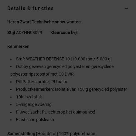
Details & functies
Heren Zwart Technische snow-wanten
Stijl
ADYHN03029
Kleurcode
kvj0
Kenmerken
Stof:
WEATHER DEFENSE 10 [10.000 mm/ 5.000 g]
Dobby geweven gerecycled polyester en gerecyclede
polyester ripstopstof met C0 DWR
Pill Pattern profiel, PU palm
Productkenmerken:
Isolatie van 150 g gerecycled polyester
10K inzetstuk
5-vingerige voering
Fluweelzacht PU achterop het duimpaneel
Elastische polsleash
Samenstelling
[Hoofdstof] 100% polyurethaan