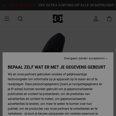
Ga
naar
SALE ON SALE*:
25% EXTRA KORTING OP ALLE AFGEPRIJSDE ITEM
Productinformatie
SALE ON SALE
HEREN SALE
ESSENTIALS
ESSENTIALS
ESSENTIALS
SKATESHOP
SNOWBOARDSHOP
Toegang tot
Schoenen
Schoenen
Sale schoenen
Stag
Astrix
Nieuwe
Nieuwe
Petten &
Chelsea
Pixie
Nieuwe
Snowboardjassen
Court Graffik
Nieuwe
Nieuwe
Petten &
Skateschoenen
Team
Snowboardjassen
Snowboardschoene
Boots
mijn bestelling
Collectie
Collectie
hoeden
Collectie
Collectie
Collectie
hoeden
HEREN
DAMES SALE
HIGHLIGHTS
HIGHLIGHTS
SCHOENEN
GEMEENSCHAP
DAMES
Kleding
Snow
Kleding
Court Graffik
Ducati
Court Graffik
Astrix
Snowboardbroeken
Pure
Alles
Snowboardbroeken
Snowboardjassen
Snowboardjassen
Levering
SNOWBOARDSHOP
Skateschoenen
Sweatshirts
Mutsen
Sneakers
Skate
T-Shirts
Mutsen
weergeven
Doorgaan zonder accepteren
DAMES
KINDEREN
SCHOENEN
SCHOENEN
KLEDING
Accessoires
Sale
Lynx
DC Command
View All
DC Command
Alles
Stag
Snowboardschoene
Snowboardbroeken
Snowboardbroeken
BEPAAL ZELF WAT ER MET JE GEGEVENS GEBEURT
Retouren
SALE
KINDEREN
accessoires
Sneakers
T-Shirts
Tassen &
Skate
weergeven
Baby schoenen
Hoodies &
Tassen &
Wij en onze partners gebruiken cookies of gelijkwaardige
SNOWBOARDSHOP
rugzakken
sweatshirts
rugzakken
technologieën om informatie op je apparaat op te slaan en/of te
KINDEREN
KLEDING
KLEDING
ACCESSOIRES
SNOW
Pure
Manteca
Manteca
Winterlaarzen
Accessoires
Mutsen
raadplegen. Deze persoonsgegevens (zoals je navigatiegegevens en
Betaling
Sale snow-
Slippers
Overhemden
Slippers
Sneakers
je IP-adres) kunnen worden gebruikt om je gepersonaliseerde
artikelen
Alles
Jasjes &
Alles
publicaties en content te presenteren; om de prestaties van
SKATE
ACCESSOIRES
T-Shirts
Net
Construct
Best Sellers
Polair fleeces
Alles
Alles
weergeven
jassen
weergeven
advertenties en content te meten; om gepersonaliseerde
Giftcard
Winterlaarzen
Jeans
Snowboardschoene
Alles
& softshells
weergeven
weergeven
advertenties te leveren; om meer te weten te komen over hun
Jasjes &
weergeven
publiek; om de producten van onze partners te ontwikkelen en te
COURT
Jasjes &
Alles
Ascend
jassen
Overhemden
verbeteren. Je kunt je keuzes aanpassen om cookies waarvoor je
Quiksilver
GRAFFIK
jassen
weergeven
Snowboardschoene
Jasjes &
Unisex
Mutsen