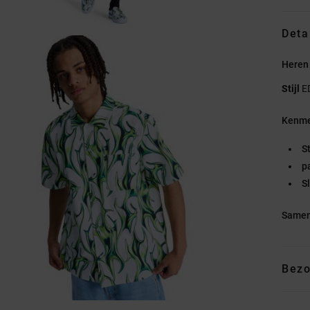
Deta
Heren
Stijl
E
Kenme
S
p
Sl
Samen
Bezo