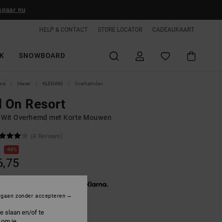
spaar nu
HELP & CONTACT
STORE LOCATOR
CADEAUKAART
K
SNOWBOARD
ina
Heren
KLEDING
Overhemden
l On Resort
 Wit Overhemd met Korte Mouwen
(4 Reviews)
0
48%
6,75
3 x € 12,25, zonder rente met
rgaan zonder accepteren
e slaan en/of te
ON SALE 25% EXTRA
 om je