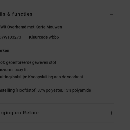
ils & functies
 Wit Overhemd met Korte Mouwen
DYWT03273
Kleurcode
wbb6
rken
tof:
geperforeerde geweven stof
asvorm:
boxy fit
uiting/halslijn:
Knoopsluiting aan de voorkant
stelling
[Hoofdstof] 87% polyester, 13% polyamide
rging en Retour