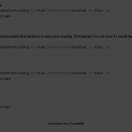
ey
waliteitverhouding
: 4
Maat
: Perfecte maat
Materiaal
: 4
Kleur
: 5
/5
/5
/5
uct aan
unfortunately the material is very poor quality. (Polyester) I’m not sure if I could 
waliteitverhouding
: 4
Maat
: Perfecte maat
Materiaal
: 1
Kleur
: 5
/5
/5
/5
waliteitverhouding
: 5
Maat
: Perfecte maat
Materiaal
: 5
Kleur
: 5
/5
/5
/5
uct aan
uct aan
Geverifieerd door
TrustVille