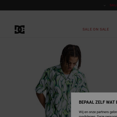
Ga
naar
SAL
Productinformatie
SALE ON SALE
BEPAAL ZELF WAT 
Wij en onze partners gebr
raadplegen. Deze persoon