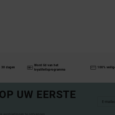
Word lid van het
n 30 dagen
100% veilig
loyaliteitsprogramma
 OP UW EERSTE
eve aanbiedingen te ontvangen.