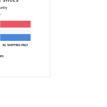
C SHOES
untry
NL SHIPPING ONLY
IES