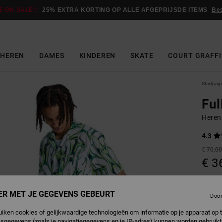
E ON SALE*:
25% EXTRA KORTING OP ALLE AFGEPRIJSDE ITEMS
Be
HEREN
DAMES
KINDEREN
SKATE
COURT GRAFFI
Startpag
Ful
Heren
4.3
€ 70,0
€ 3
Betaal 
ER MET JE GEGEVENS GEBEURT
Doo
SALE
uiken cookies of gelijkwaardige technologieën om informatie op je apparaat op t
SALE 
sgegevens (zoals je navigatiegegevens en je IP-adres) kunnen worden gebruikt