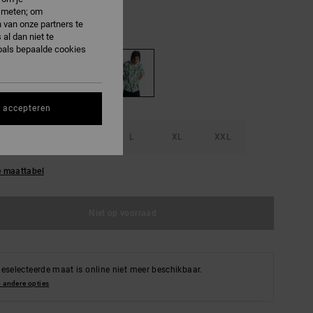
e meten; om
 van onze partners te
iquid Fuego White
al dan niet te
oals bepaalde cookies
s accepteren
S
M
L
XL
XXL
e maattabel
Niet op voorraad
eselecteerde maat is online niet meer beschikbaar.
 andere opties