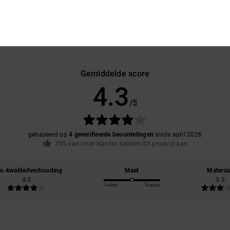
Gemiddelde score
4.3
/5
gebaseerd op
4 geverifieerde beoordelingen
sinds april 2026
75% van onze klanten bevelen dit product aan
js-kwaliteitverhouding
Maat
Materia
4.3
3.3
Te klein
Te groot