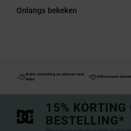
Onlangs bekeken
Gratis verzending en retouren voor
Retourneren binne
leden
15% KORTING
BESTELLING*
Meld je aan om al het laatste nieuws en exclusi