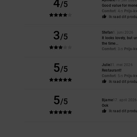
4
/5
Good value for mon
Comfort
: 4
Prijs-k
/5
Ik raad dit prod
3
Stefan
1. juni 2026
/5
It looks lovely, but 
the time...
Comfort
: 3
Prijs-k
/5
5
Julie
31. mei 2026
/5
Restaurant!
Comfort
: 5
Prijs-k
/5
Ik raad dit prod
5
/5
Bjarne
17. april 2026
Ook
Ik raad dit prod