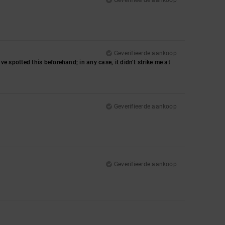
Geverifieerde aankoop
have spotted this beforehand; in any case, it didn’t strike me at
Geverifieerde aankoop
Geverifieerde aankoop