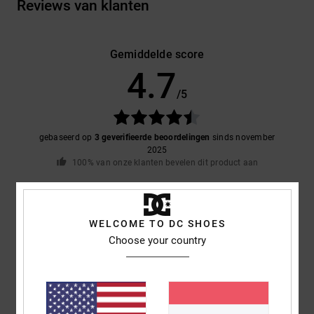
Reviews van klanten
Gemiddelde score
4.7
/5
gebaseerd op
3 geverifieerde beoordelingen
sinds november
2025
100% van onze klanten bevelen dit product aan
Comfort
Prijs-kwaliteitverhouding
5.0
5.0
WELCOME TO DC SHOES
Choose your country
Maat
Materiaal
4.7
Te klein
Te groot
Kleur