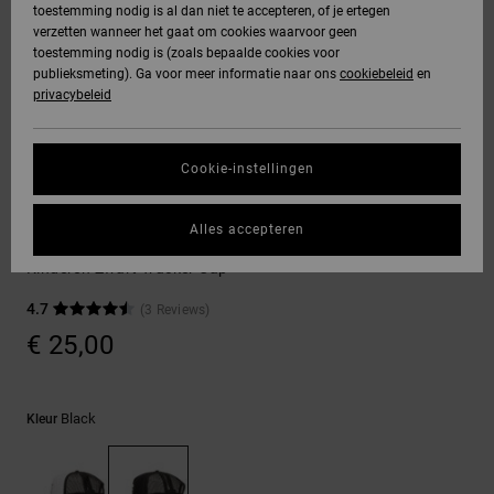
toestemming nodig is al dan niet te accepteren, of je ertegen
Freedom
jassen
verzetten wanneer het gaat om cookies waarvoor geen
DC Star
Hoodies &
Jeans, broeken
toestemming nodig is (zoals bepaalde cookies voor
SNOWBOARD
Hoodies &
Unisex
Alles
Handschoenen
sweatshirts
& shorts
publieksmeting). Ga voor meer informatie naar ons
cookiebeleid
en
Gegevensbescherming
sweatshirts
Broeken &
weergeven
privacybeleid
Roammax
chino's
HELP &
Alles
Accessoires
Alles
Maattabel
CONTACT
Overhemden &
weergeven
weergeven
Cookie-instellingen
Onyx
poloshirts
Shorts
Alles
ACCESSOIRES
STORE
Start een gesprek
weergeven
Alles accepteren
om het snelste
AT-2
LOCATOR
Jeans, broeken
Boardshorts
Gas Station
antwoord op je
& shorts
Kinderen Zwart Trucker Cap
vraag te krijgen.
Liquid Fuego
CADEAUKAART
Alles
4.7
(3 Reviews)
Gesprek starten
Mutsen &
weergeven
€ 25,00
petten
VERLANGLIJST
Vind antwoorden
op de meest
Tassen &
gestelde vragen
Black
Kleur
en ons
rugzakken
contactformulier.