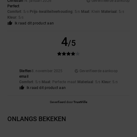
Christian
14. januari 2026
Geverifieerde aankoop
Perfect
Comfort
: 5
Prijs-kwaliteitverhouding
: 5
Maat
: Klein
Materiaal
: 5
/5
/5
/5
Kleur
: 5
/5
Ik raad dit product aan
4
/5
Steffen
8. november 2025
Geverifieerde aankoop
email
Comfort
: 5
Maat
: Perfecte maat
Materiaal
: 5
Kleur
: 5
/5
/5
/5
Ik raad dit product aan
Geverifieerd door
TrustVille
ONLANGS BEKEKEN