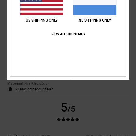
5.0
US SHIPPING ONLY
NL SHIPPING ONLY
5
VIEW ALL COUNTRIES
/5
Pierre
5. april 2026
Geverifieerde aankoop
Satisfied
Comfort
: 5
Prijs-kwaliteitverhouding
: 5
Maat
: Perfecte maat
/5
/5
Materiaal
: 4
Kleur
: 5
/5
/5
Ik raad dit product aan
5
/5