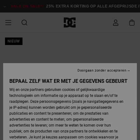
Ga
naar
SALE ON SALE*:
25% EXTRA KORTING OP ALLE AFGEPRIJSDE ITE
Productinformatie
SALE ON SALE
NIEUW
HEREN SALE
ESSENTIALS
ESSENTIALS
ESSENTIALS
SKATESHOP
SNOWBOARDSHOP
Toegang tot
Schoenen
Schoenen
Sale schoenen
Stag
Astrix
Nieuwe
Nieuwe
Petten &
Chelsea
Pixie
Nieuwe
Snowboardjassen
Court Graffik
Nieuwe
Nieuwe
Petten &
Skateschoenen
Team
Snowboardjassen
Snowboardschoene
Boots
mijn bestelling
Collectie
Collectie
hoeden
Collectie
Collectie
Collectie
hoeden
HEREN
DAMES SALE
HIGHLIGHTS
HIGHLIGHTS
SCHOENEN
GEMEENSCHAP
DAMES
Kleding
Snow
Kleding
Court Graffik
Ducati
Court Graffik
Astrix
Snowboardbroeken
Pure
Alles
Snowboardbroeken
Snowboardjassen
Snowboardjassen
Levering
SNOWBOARDSHOP
Skateschoenen
Sweatshirts
Mutsen
Sneakers
Skate
T-Shirts
Mutsen
weergeven
Doorgaan zonder accepteren
DAMES
KINDEREN
SCHOENEN
SCHOENEN
KLEDING
Accessoires
Sale
Lynx
DC Command
View All
DC Command
Alles
Stag
Snowboardschoene
Snowboardbroeken
Snowboardbroeken
BEPAAL ZELF WAT ER MET JE GEGEVENS GEBEURT
Retouren
SALE
KINDEREN
accessoires
Sneakers
T-Shirts
Tassen &
Skate
weergeven
Baby schoenen
Hoodies &
Tassen &
Wij en onze partners gebruiken cookies of gelijkwaardige
SNOWBOARDSHOP
rugzakken
sweatshirts
rugzakken
technologieën om informatie op je apparaat op te slaan en/of te
KINDEREN
KLEDING
KLEDING
ACCESSOIRES
SNOW
Pure
Manteca
Manteca
Winterlaarzen
Accessoires
Mutsen
raadplegen. Deze persoonsgegevens (zoals je navigatiegegevens en
Betaling
Sale snow-
Slippers
Overhemden
Slippers
Sneakers
je IP-adres) kunnen worden gebruikt om je gepersonaliseerde
artikelen
Alles
Jasjes &
Alles
publicaties en content te presenteren; om de prestaties van
SKATE
ACCESSOIRES
T-Shirts
Net
Construct
Best Sellers
Polair fleeces
Alles
Alles
weergeven
jassen
weergeven
advertenties en content te meten; om gepersonaliseerde
Giftcard
Winterlaarzen
Jeans
Snowboardschoene
Alles
& softshells
weergeven
weergeven
advertenties te leveren; om meer te weten te komen over hun
Jasjes &
weergeven
publiek; om de producten van onze partners te ontwikkelen en te
COURT
Jasjes &
Alles
Ascend
jassen
Overhemden
verbeteren. Je kunt je keuzes aanpassen om cookies waarvoor je
Quiksilver
GRAFFIK
jassen
weergeven
Snowboardschoene
Jasjes &
Unisex
Mutsen