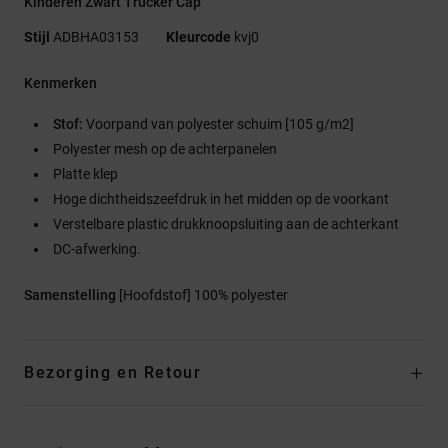
Kinderen Zwart Trucker Cap
Stijl
ADBHA03153
Kleurcode
kvj0
Kenmerken
Stof:
Voorpand van polyester schuim [105 g/m2]
Polyester mesh op de achterpanelen
Platte klep
Hoge dichtheidszeefdruk in het midden op de voorkant
Verstelbare plastic drukknoopsluiting aan de achterkant
DC-afwerking.
Samenstelling
[Hoofdstof] 100% polyester
Bezorging en Retour