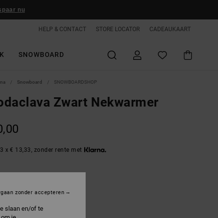
spaar nu
HELP & CONTACT
STORE LOCATOR
CADEAUKAART
K
SNOWBOARD
ina
Snowboard
SNOWBOARDSHOP
odaclava Zwart Nekwarmer
0,00
3 x € 13,33, zonder rente met
lack
rgaan zonder accepteren
e slaan en/of te
 om je