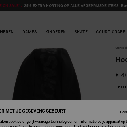
E ON SALE*:
25% EXTRA KORTING OP ALLE AFGEPRIJSDE ITEMS
Be
HEREN
DAMES
KINDEREN
SKATE
COURT GRAFFI
Startpag
Ho
€ 4
Betaal 
B
Kleur
ER MET JE GEGEVENS GEBEURT
Doo
uiken cookies of gelijkwaardige technologieën om informatie op je apparaat op t
sgegevens (zoals je navigatiegegevens en je IP-adres) kunnen worden gebruikt