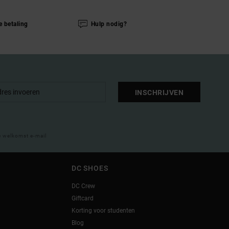
e betaling
Hulp nodig?
INSCHRIJVEN
e welkomst e-mail
DC SHOES
DC Crew
Giftcard
Korting voor studenten
Blog