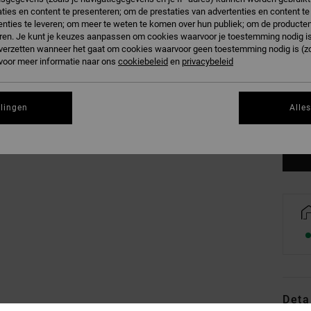
ties en content te presenteren; om de prestaties van advertenties en content t
nties te leveren; om meer te weten te komen over hun publiek; om de producten
ren. Je kunt je keuzes aanpassen om cookies waarvoor je toestemming nodig is 
n verzetten wanneer het gaat om cookies waarvoor geen toestemming nodig is (z
 voor meer informatie naar ons
cookiebeleid
en
privacybeleid
Nog ma
llingen
Alle
Zi
Deta