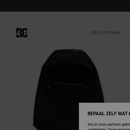
Ga
naar
SAL
Productinformatie
SALE ON SALE
BEPAAL ZELF WAT 
Wij en onze partners gebr
raadplegen. Deze persoon