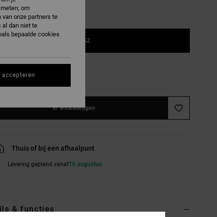
e meten; om
 van onze partners te
al dan niet te
oals bepaalde cookies
1SZ
ar een paar over!
s accepteren
e maattabel
In winkelwagen
Thuis of bij een afhaalpunt
Levering gepland vanaf
10 augustus
ils & functies