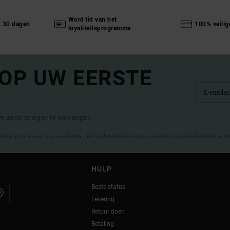
Word lid van het
n 30 dagen
100% veilig
loyaliteitsprogramma
 OP UW EERSTE
eve aanbiedingen te ontvangen.
eldig online voor nieuwe leden - De gedetailleerde voorwaarden zijn beschikbaar in d
HULP
Bestelstatus
Levering
Retour doen
Betaling