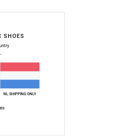
Zwart
Stijl
A
Kenme
C SHOES
untry
S
G
C
F
rekb
E
L
NL SHIPPING ONLY
Si
IES
Samen