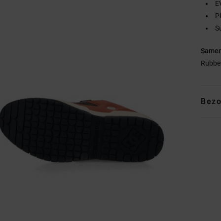
E
P
S
Samen
Rubbe
Bezo