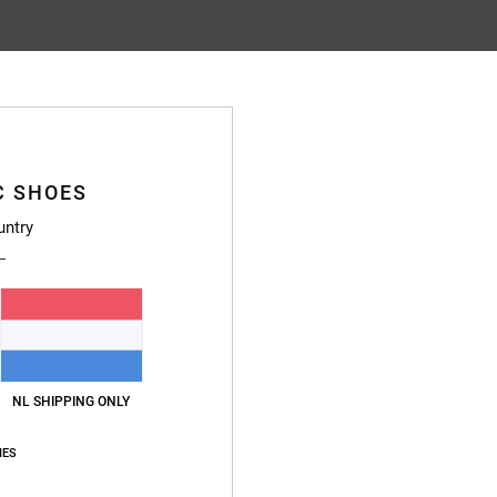
Gemiddelde score
4.9
C SHOES
/5
untry
gebaseerd op
10 geverifieerde beoordelingen
sinds januari 2026
100% van onze klanten bevelen dit product aan
js-kwaliteitverhouding
Maat
Materia
4.8
4.9
Te klein
Te groot
NL SHIPPING ONLY
IES