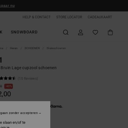
spaar nu
HELP & CONTACT
STORE LOCATOR
CADEAUKAART
K
SNOWBOARD
ina
Heren
SCHOENEN
Skateschoenen
1
 Bruin Lage cupzool schoenen
(10 Reviews)
00
40%
2,00
3 x € 24,00, zonder rente met
rgaan zonder accepteren
e slaan en/of te
 om je