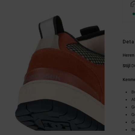
Deta
Heren
Stijl
D
Kenme
B
A
G
G
G
S