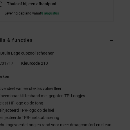
Thuis of bij een afhaalpunt
Levering gepland vanaf
8 augustus
ils & functies
 Bruin Lage cupzool schoenen
C01717
Kleurcode
210
rken
ovendeel van eersteklas volnerfleer
fneembaar klittenband met gegoten TPU-oogjes
elast HF-logo op de tong
eïnjecteerd TPR-logo op de hiel
eïnjecteerde TPR-hiel stabilisering
chuimgevoerde tong en rand voor meer draagcomfort en steun