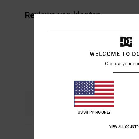
Reviews van klanten
WELCOME TO D
Choose your co
Comfort
Pri
4.9
US SHIPPING ONLY
VIEW ALL COUNTR
5
Cedric
5. juli 2026
/5