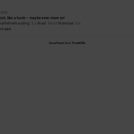
 2026
out, like a hunk – maybe even more so!
waliteitverhouding
: 5
Maat
: Groot
Materiaal
: 5
/5
/5
uct aan
Geverifieerd door
TrustVille