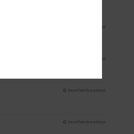
Geverifieerde aankoop
Geverifieerde aankoop
Geverifieerde aankoop
Geverifieerde aankoop