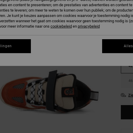
ties en content te presenteren; om de prestaties van advertenties en content t
B
Kleur
nties te leveren; om meer te weten te komen over hun publiek; om de producten
ren. Je kunt je keuzes aanpassen om cookies waarvoor je toestemming nodig is 
n verzetten wanneer het gaat om cookies waarvoor geen toestemming nodig is (z
 voor meer informatie naar ons
cookiebeleid
en
privacybeleid
llingen
Alle
38
42
46
Zi