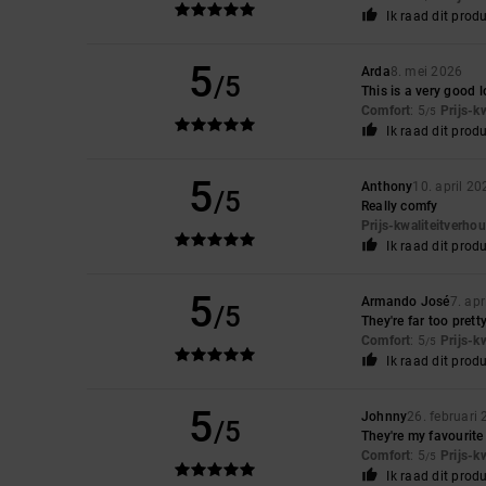
Ik raad dit prod
5
Arda
8. mei 2026
/5
This is a very good l
Comfort
: 5
Prijs-k
/5
Ik raad dit prod
5
Anthony
10. april 20
/5
Really comfy
Prijs-kwaliteitverho
Ik raad dit prod
5
Armando José
7. apr
/5
They're far too prett
Comfort
: 5
Prijs-k
/5
Ik raad dit prod
5
Johnny
26. februari
/5
They're my favourite 
Comfort
: 5
Prijs-k
/5
Ik raad dit prod