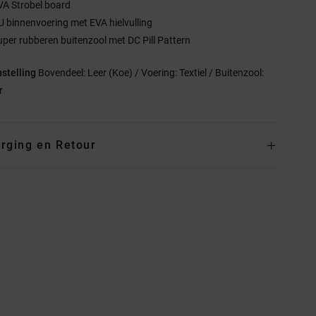
VA Strobel board
U binnenvoering met EVA hielvulling
uper rubberen buitenzool met DC Pill Pattern
stelling
Bovendeel: Leer (Koe) / Voering: Textiel / Buitenzool:
r
rging en Retour