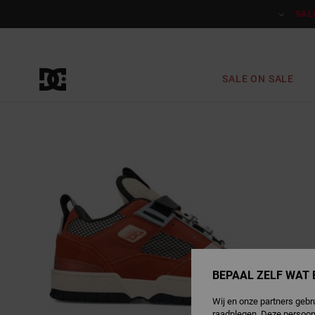
Ga
naar
SAL
Productinformatie
SALE ON SALE
BEPAAL ZELF WAT 
Wij en onze partners gebr
raadplegen. Deze persoon