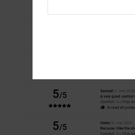
top quality
Comfort
: 5
Prijs-k
/5
Ik raad dit prod
4
Ramon
1. juli 2026
/5
I’ve had DCs before a
Comfort
: 5
Prijs-k
/5
Ik raad dit prod
5
Susan
11. juni 2026
/5
A very nice pair of s
Comfort
: 5
Prijs-k
/5
Ik raad dit prod
5
Samuel
11. mei 202
/5
A very good control
Comfort
: 4
Prijs-k
/5
Ik raad dit prod
5
Heiko
10. mei 2026
/5
Because I like the s
Comfort
: 5
Prijs-k
/5