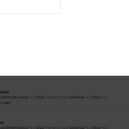
waliteitverhouding
: 4
Maat
: Perfecte maat
Materiaal
: 5
Kleur
: 5
/5
/5
/5
uct aan
nd the quality is still good
waliteitverhouding
: 5
Maat
: Perfecte maat
Materiaal
: 5
Kleur
: 5
/5
/5
/5
uct aan
hoes
waliteitverhouding
: 5
Maat
: Perfecte maat
Materiaal
: 5
Kleur
: 5
/5
/5
/5
uct aan
6
 board
waliteitverhouding
: 4
Maat
: Perfecte maat
Materiaal
: 4
Kleur
: 4
/5
/5
/5
uct aan
hoe
waliteitverhouding
: 5
Maat
: Perfecte maat
Materiaal
: 5
Kleur
: 5
/5
/5
/5