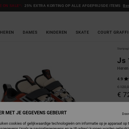
E ON SALE*:
25% EXTRA KORTING OP ALLE AFGEPRIJSDE ITEMS
Be
HEREN
DAMES
KINDEREN
SKATE
COURT GRAFFI
Startpag
Js 
Heren
4.9
€ 120,
€ 7
Betaal 
ER MET JE GEGEVENS GEBEURT
Doo
SALE
uiken cookies of gelijkwaardige technologieën om informatie op je apparaat op t
sgegevens (zoals je navigatiegegevens en je IP-adres) kunnen worden gebruikt