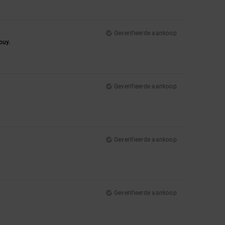
Geverifieerde aankoop
buy.
Geverifieerde aankoop
Geverifieerde aankoop
Geverifieerde aankoop