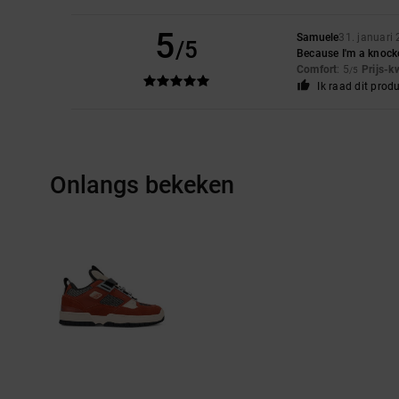
5
Samuele
31. januari
/5
Because I'm a knock
Comfort
: 5
Prijs-k
/5
Ik raad dit prod
Onlangs bekeken