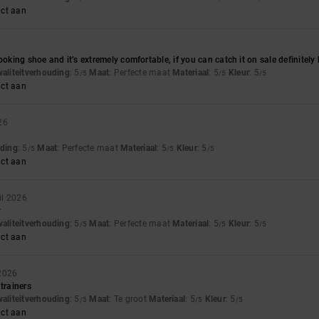
uct aan
ooking shoe and it’s extremely comfortable, if you can catch it on sale definitely 
waliteitverhouding
: 5
Maat
: Perfecte maat
Materiaal
: 5
Kleur
: 5
/5
/5
/5
uct aan
26
uding
: 5
Maat
: Perfecte maat
Materiaal
: 5
Kleur
: 5
/5
/5
/5
uct aan
il 2026
y
waliteitverhouding
: 5
Maat
: Perfecte maat
Materiaal
: 5
Kleur
: 5
/5
/5
/5
uct aan
 2026
trainers
waliteitverhouding
: 5
Maat
: Te groot
Materiaal
: 5
Kleur
: 5
/5
/5
/5
uct aan