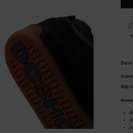
Deta
Dcsho
Stijl
A
Kenme
B
V
I