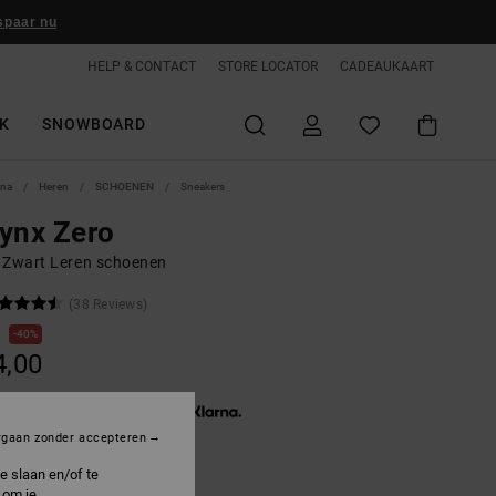
spaar nu
HELP & CONTACT
STORE LOCATOR
CADEAUKAART
K
SNOWBOARD
ina
Heren
SCHOENEN
Sneakers
ynx Zero
 Zwart Leren schoenen
(38 Reviews)
0
40%
4,00
3 x € 18,00, zonder rente met
rgaan zonder accepteren
e slaan en/of te
ON SALE 25% EXTRA
 om je