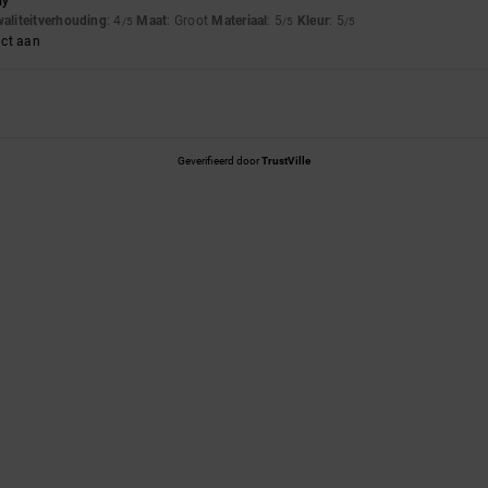
ly
waliteitverhouding
: 4
Maat
: Groot
Materiaal
: 5
Kleur
: 5
/5
/5
/5
uct aan
Geverifieerd door
TrustVille