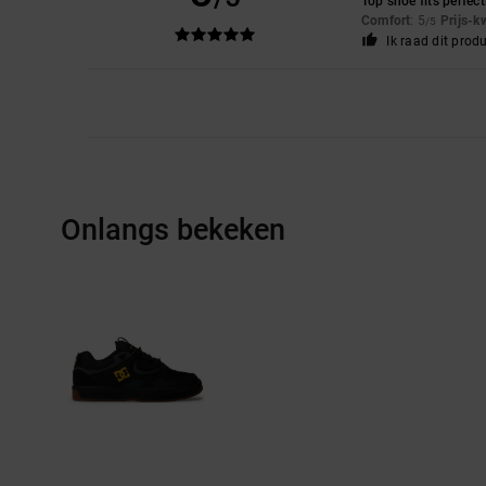
Top shoe fits perfect
Comfort
: 5
Prijs-k
/5
Ik raad dit prod
Onlangs bekeken