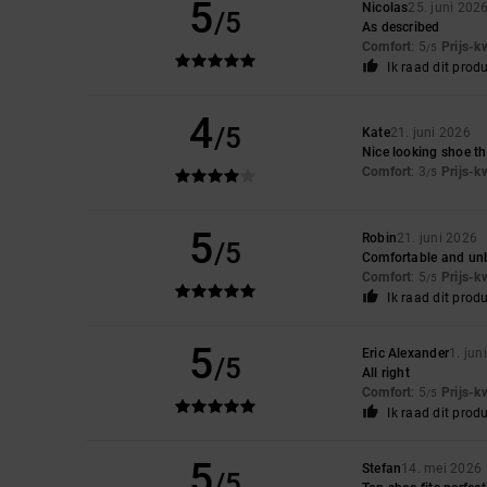
5
Nicolas
25. juni 202
/5
As described
Comfort
: 5
Prijs-k
/5
Ik raad dit prod
4
/5
Kate
21. juni 2026
Nice looking shoe th
Comfort
: 3
Prijs-k
/5
5
Robin
21. juni 2026
/5
Comfortable and unbe
Comfort
: 5
Prijs-k
/5
Ik raad dit prod
5
Eric Alexander
1. jun
/5
All right
Comfort
: 5
Prijs-k
/5
Ik raad dit prod
5
Stefan
14. mei 2026
/5