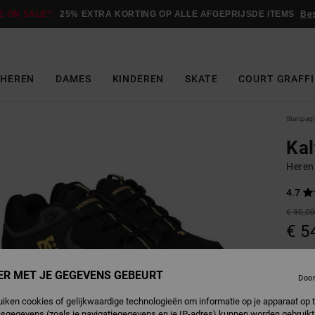
E ON SALE*:
25% EXTRA KORTING OP ALLE AFGEPRIJSDE ITEMS
Be
HEREN
DAMES
KINDEREN
SKATE
COURT GRAFFI
Startpag
Kal
Heren
4.7
€ 90,0
€ 5
Betaal 
ER MET JE GEGEVENS GEBEURT
Doo
SALE
uiken cookies of gelijkwaardige technologieën om informatie op je apparaat op t
SALE 
sgegevens (zoals je navigatiegegevens en je IP-adres) kunnen worden gebruikt