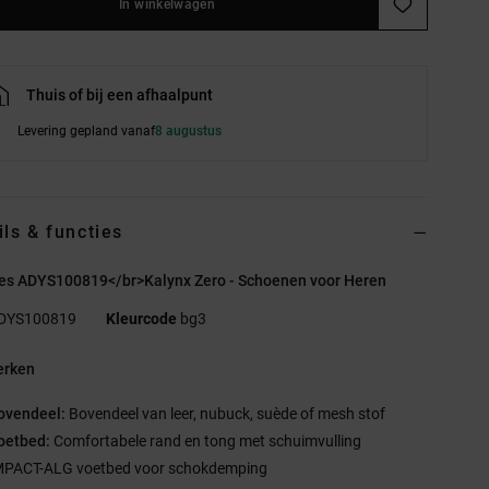
In winkelwagen
Thuis of bij een afhaalpunt
Levering gepland vanaf
8 augustus
ils & functies
es ADYS100819</br>Kalynx Zero - Schoenen voor Heren
DYS100819
Kleurcode
bg3
rken
ovendeel:
Bovendeel van leer, nubuck, suède of mesh stof
oetbed:
Comfortabele rand en tong met schuimvulling
MPACT-ALG voetbed voor schokdemping