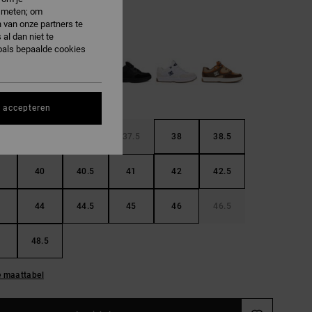
e meten; om
 van onze partners te
lack/gold
al dan niet te
oals bepaalde cookies
s accepteren
36.5
37
37.5
38
38.5
40
40.5
41
42
42.5
44
44.5
45
46
46.5
48.5
e maattabel