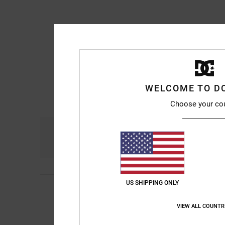
WELCOME TO D
Choose your co
Comfort
Pri
4.7
US SHIPPING ONLY
5
David
9. juli 2026
/5
I've been buying DC 
Comfort
: 5
Prijs-k
/5
VIEW ALL COUNTR
Ik raad dit prod