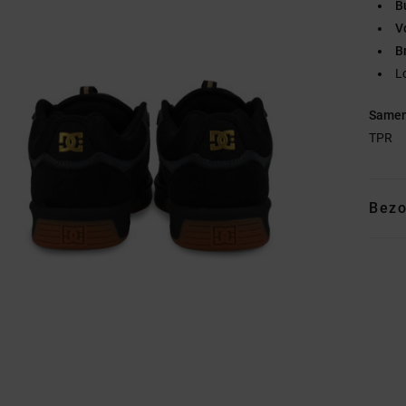
B
V
B
L
Samen
TPR
Bezo