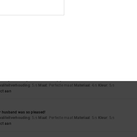
waliteitverhouding
: 5
Maat
: Perfecte maat
Materiaal
: 5
Kleur
: 5
/5
/5
/5
uct aan
waliteitverhouding
: 5
Maat
: Perfecte maat
Materiaal
: 5
Kleur
: 5
/5
/5
/5
uct aan
ourth pair of Kalynx trainers – simply the most comfortable model from DC
waliteitverhouding
: 5
Maat
: Perfecte maat
Materiaal
: 4
Kleur
: 5
/5
/5
/5
uct aan
y husband was so pleased!
waliteitverhouding
: 5
Maat
: Perfecte maat
Materiaal
: 5
Kleur
: 5
/5
/5
/5
uct aan