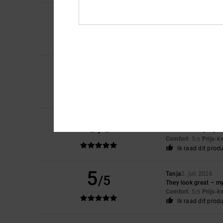
5
Nick
6. juli 2026
/5
Great product
Comfort
: 5
Prijs-k
/5
Ik raad dit prod
5
Gary
6. juli 2026
/5
Great shoes
Comfort
: 5
Prijs-k
/5
Ik raad dit prod
5
Nenad
4. juli 2026
/5
This is already my f
Comfort
: 5
Prijs-k
/5
Ik raad dit prod
5
Tanja
2. juli 2026
/5
They look great – m
Comfort
: 5
Prijs-k
/5
Ik raad dit prod