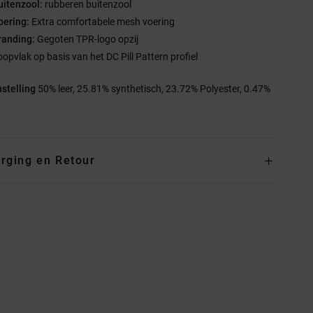
uitenzool:
rubberen buitenzool
oering:
Extra comfortabele mesh voering
randing:
Gegoten TPR-logo opzij
oopvlak op basis van het DC Pill Pattern profiel
stelling
50% leer, 25.81% synthetisch, 23.72% Polyester, 0.47%
rging en Retour