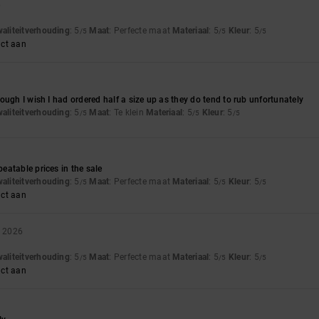
6
waliteitverhouding
: 5
Maat
: Perfecte maat
Materiaal
: 5
Kleur
: 5
/5
/5
/5
uct aan
ough I wish I had ordered half a size up as they do tend to rub unfortunately
waliteitverhouding
: 5
Maat
: Te klein
Materiaal
: 5
Kleur
: 5
/5
/5
/5
atable prices in the sale
waliteitverhouding
: 5
Maat
: Perfecte maat
Materiaal
: 5
Kleur
: 5
/5
/5
/5
uct aan
i 2026
waliteitverhouding
: 5
Maat
: Perfecte maat
Materiaal
: 5
Kleur
: 5
/5
/5
/5
uct aan