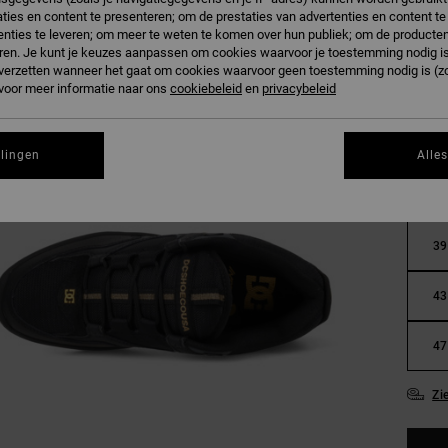
ties en content te presenteren; om de prestaties van advertenties en content t
nties te leveren; om meer te weten te komen over hun publiek; om de producten
B
Kleur
ren. Je kunt je keuzes aanpassen om cookies waarvoor je toestemming nodig is 
n verzetten wanneer het gaat om cookies waarvoor geen toestemming nodig is (z
 voor meer informatie naar ons
cookiebeleid
en
privacybeleid
llingen
Alle
36
39
43
47
Zi