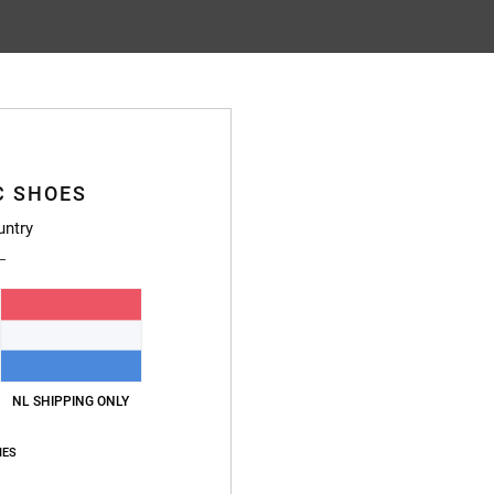
Gemiddelde score
4.7
/5
C SHOES
gebaseerd op
38 geverifieerde beoordelingen
sinds september 2025
untry
84% van onze klanten bevelen dit product aan
js-kwaliteitverhouding
Maat
Materia
4.7
4.8
Te klein
Te groot
NL SHIPPING ONLY
Shoes for years and haven't been let down once! I can't recommend the brand h
waliteitverhouding
: 5
Maat
: Perfecte maat
Materiaal
: 5
Kleur
: 5
/5
/5
/5
IES
uct aan