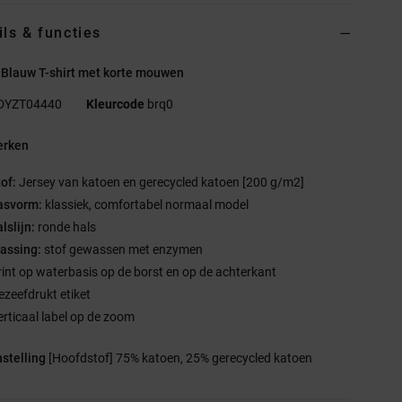
ils & functies
 Blauw T-shirt met korte mouwen
DYZT04440
Kleurcode
brq0
rken
tof:
Jersey van katoen en gerecycled katoen [200 g/m2]
asvorm:
klassiek, comfortabel normaal model
alslijn:
ronde hals
assing:
stof gewassen met enzymen
rint op waterbasis op de borst en op de achterkant
ezeefdrukt etiket
erticaal label op de zoom
stelling
[Hoofdstof] 75% katoen, 25% gerecycled katoen