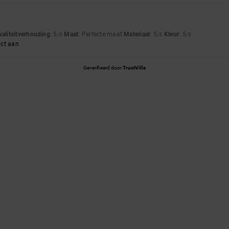
waliteitverhouding
: 5
Maat
: Perfecte maat
Materiaal
: 5
Kleur
: 5
/5
/5
/5
uct aan
Geverifieerd door
TrustVille