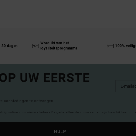
Word lid van het
n 30 dagen
100% veilig
loyaliteitsprogramma
 OP UW EERSTE
eve aanbiedingen te ontvangen.
eldig online voor nieuwe leden - De gedetailleerde voorwaarden zijn beschikbaar in d
HULP