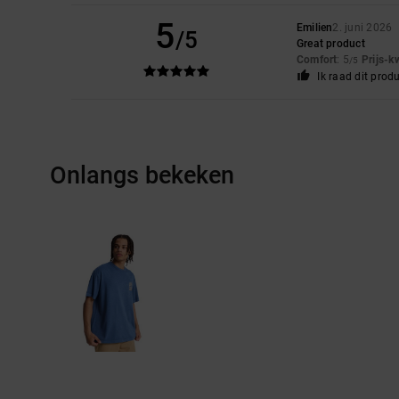
5
Emilien
2. juni 2026
/5
Great product
Comfort
: 5
Prijs-k
/5
Ik raad dit prod
Onlangs bekeken