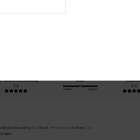
Gemiddelde score
5.0
/5
gebaseerd op
2 geverifieerde beoordelingen
sinds juni 2026
100% van onze klanten bevelen dit product aan
js-kwaliteitverhouding
Maat
Materia
5.0
5.0
Te klein
Te groot
waliteitverhouding
: 5
Maat
: Perfecte maat
Kleur
: 5
/5
/5
uct aan