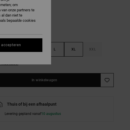
e meten; om
ark Denim
 van onze partners te
al dan niet te
oals bepaalde cookies
s accepteren
S
M
L
XL
XXL
e maattabel
In winkelwagen
Thuis of bij een afhaalpunt
Levering gepland vanaf
10 augustus