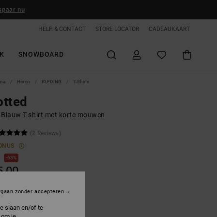
spaar nu
HELP & CONTACT
STORE LOCATOR
CADEAUKAART
K
SNOWBOARD
ina
Heren
KLEDING
T-Shirts
otted
 Blauw T-shirt met korte mouwen
(2 Reviews)
ONUS
0
63%
5,00
rgaan zonder accepteren
ON SALE 25% EXTRA
e slaan en/of te
 om je