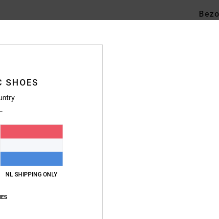
Bezo
C SHOES
untry
NL SHIPPING ONLY
IES