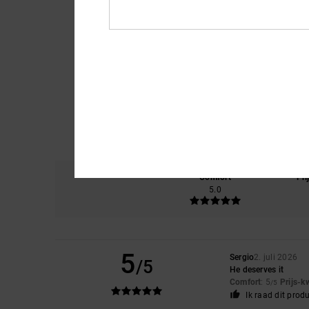
Comfort
Pri
5.0
5
Sergio
2. juli 2026
/5
He deserves it
Comfort
: 5
Prijs-k
/5
Ik raad dit prod