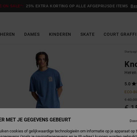
E ON SALE*:
25% EXTRA KORTING OP ALLE AFGEPRIJSDE ITEMS
Be
HEREN
DAMES
KINDEREN
SKATE
COURT GRAFFI
Startpag
Kn
Heren
5.0
ECO-B
€ 40,0
€ 1
SALE
ER MET JE GEGEVENS GEBEURT
Doo
SALE 
uiken cookies of gelijkwaardige technologieën om informatie op je apparaat op t
sgegevens (zoals je navigatiegegevens en je IP-adres) kunnen worden gebruikt