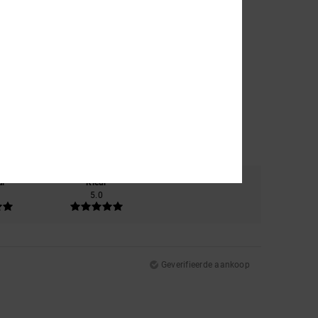
al
Kleur
5.0
Geverifieerde aankoop