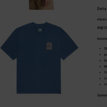
Deta
Heren
Stijl
E
Kenme
S
p
h
W
P
G
V
Samen