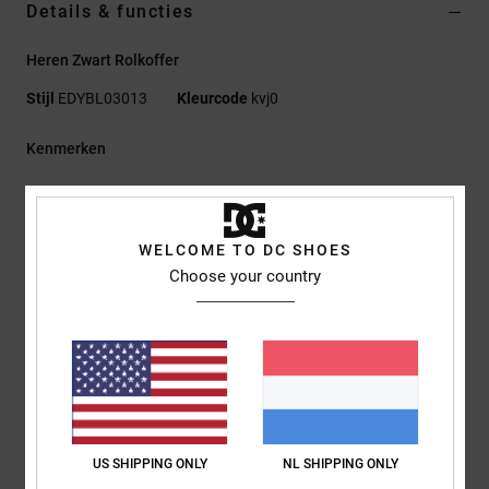
Details & functies
Heren Zwart Rolkoffer
Stijl
EDYBL03013
Kleurcode
kvj0
Kenmerken
Stof:
100% Gerecycled Polyester 600D
Groot formaat
Verstelbare compressiebanden
WELCOME TO DC SHOES
Voorvak met rits
Choose your country
Twee wielen
Telescopische trekstang
Handgrepen aan de zijkant
Hoofdvak met rits
Binnenvak met ritssluiting
Interne verstelbare pakriemen
US SHIPPING ONLY
NL SHIPPING ONLY
Grote DCSHOECO-print