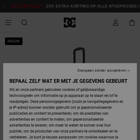
Ga
naar
SALE ON SALE*:
25% EXTRA KORTING OP ALLE AFGEPRIJSDE IT
Productinformatie
SALE ON SALE
NIEUW
HEREN SALE
ESSENTIALS
ESSENTIALS
ESSENTIALS
SKATESHOP
SNOWBOARDSHOP
Toegang tot
Schoenen
Schoenen
Sale schoenen
Stag
Astrix
Nieuwe
Nieuwe
Petten &
Chelsea
Pixie
Nieuwe
Snowboardjassen
Court Graffik
Nieuwe
Nieuwe
Petten &
Skateschoenen
Team
Snowboardjassen
Snowboardschoene
Boots
mijn bestelling
Collectie
Collectie
hoeden
Collectie
Collectie
Collectie
hoeden
HEREN
DAMES SALE
HIGHLIGHTS
HIGHLIGHTS
SCHOENEN
GEMEENSCHAP
DAMES
Kleding
Snow
Kleding
Court Graffik
Ducati
Court Graffik
Astrix
Snowboardbroeken
Pure
Alles
Snowboardbroeken
Snowboardjassen
Snowboardjassen
Levering
SNOWBOARDSHOP
Skateschoenen
Sweatshirts
Mutsen
Sneakers
Skate
T-Shirts
Mutsen
weergeven
Doorgaan zonder accepteren
DAMES
KINDEREN
SCHOENEN
SCHOENEN
KLEDING
Accessoires
Sale
Lynx
DC Command
View All
DC Command
Alles
Stag
Snowboardschoene
Snowboardbroeken
Snowboardbroeken
BEPAAL ZELF WAT ER MET JE GEGEVENS GEBEURT
Retouren
SALE
KINDEREN
accessoires
Sneakers
T-Shirts
Tassen &
Skate
weergeven
Baby schoenen
Hoodies &
Tassen &
Wij en onze partners gebruiken cookies of gelijkwaardige
SNOWBOARDSHOP
rugzakken
sweatshirts
rugzakken
technologieën om informatie op je apparaat op te slaan en/of te
KINDEREN
KLEDING
KLEDING
ACCESSOIRES
SNOW
Pure
Manteca
Manteca
Winterlaarzen
Accessoires
Mutsen
raadplegen. Deze persoonsgegevens (zoals je navigatiegegevens en
Betaling
Sale snow-
Slippers
Overhemden
Slippers
Sneakers
je IP-adres) kunnen worden gebruikt om je gepersonaliseerde
artikelen
Alles
Jasjes &
Alles
publicaties en content te presenteren; om de prestaties van
SKATE
ACCESSOIRES
T-Shirts
Net
Construct
Best Sellers
Polair fleeces
Alles
Alles
weergeven
jassen
weergeven
advertenties en content te meten; om gepersonaliseerde
Giftcard
Winterlaarzen
Jeans
Snowboardschoene
Alles
& softshells
weergeven
weergeven
advertenties te leveren; om meer te weten te komen over hun
Jasjes &
weergeven
publiek; om de producten van onze partners te ontwikkelen en te
COURT
Jasjes &
Alles
Ascend
jassen
Overhemden
verbeteren. Je kunt je keuzes aanpassen om cookies waarvoor je
Quiksilver
GRAFFIK
jassen
weergeven
Snowboardschoene
Jasjes &
Unisex
Mutsen