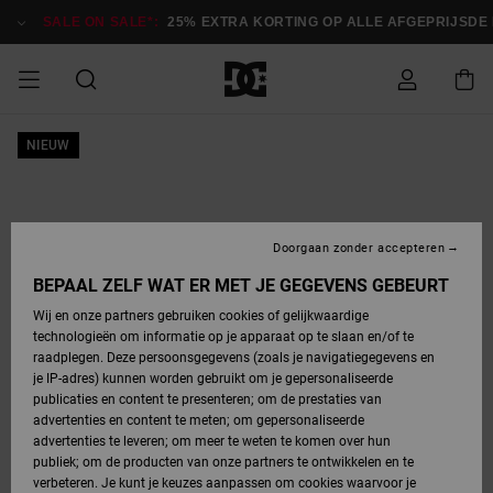
Ga
naar
SALE ON SALE*:
25% EXTRA KORTING OP ALLE AFGEPRIJSDE 
Productinformatie
SALE ON SALE
NIEUW
HEREN SALE
ESSENTIALS
ESSENTIALS
ESSENTIALS
SKATESHOP
SNOWBOARDSHOP
Toegang tot
Schoenen
Schoenen
Sale schoenen
Stag
Astrix
Nieuwe
Nieuwe
Petten &
Chelsea
Pixie
Nieuwe
Snowboardjassen
Court Graffik
Nieuwe
Nieuwe
Petten &
Skateschoenen
Team
Snowboardjassen
Snowboardschoene
Boots
mijn bestelling
Collectie
Collectie
hoeden
Collectie
Collectie
Collectie
hoeden
HEREN
DAMES SALE
HIGHLIGHTS
HIGHLIGHTS
SCHOENEN
GEMEENSCHAP
DAMES
Kleding
Snow
Kleding
Court Graffik
Ducati
Court Graffik
Astrix
Snowboardbroeken
Pure
Alles
Snowboardbroeken
Snowboardjassen
Snowboardjassen
Levering
SNOWBOARDSHOP
Skateschoenen
Sweatshirts
Mutsen
Sneakers
Skate
T-Shirts
Mutsen
weergeven
Doorgaan zonder accepteren
DAMES
KINDEREN
SCHOENEN
SCHOENEN
KLEDING
Accessoires
Sale
Lynx
DC Command
View All
DC Command
Alles
Stag
Snowboardschoene
Snowboardbroeken
Snowboardbroeken
BEPAAL ZELF WAT ER MET JE GEGEVENS GEBEURT
Retouren
SALE
KINDEREN
accessoires
Sneakers
T-Shirts
Tassen &
Skate
weergeven
Baby schoenen
Hoodies &
Tassen &
Wij en onze partners gebruiken cookies of gelijkwaardige
SNOWBOARDSHOP
rugzakken
sweatshirts
rugzakken
technologieën om informatie op je apparaat op te slaan en/of te
KINDEREN
KLEDING
KLEDING
ACCESSOIRES
SNOW
Pure
Manteca
Manteca
Winterlaarzen
Accessoires
Mutsen
raadplegen. Deze persoonsgegevens (zoals je navigatiegegevens en
Betaling
Sale snow-
Slippers
Overhemden
Slippers
Sneakers
je IP-adres) kunnen worden gebruikt om je gepersonaliseerde
artikelen
Alles
Jasjes &
Alles
publicaties en content te presenteren; om de prestaties van
SKATE
ACCESSOIRES
T-Shirts
Net
Construct
Best Sellers
Polair fleeces
Alles
Alles
weergeven
jassen
weergeven
advertenties en content te meten; om gepersonaliseerde
Giftcard
Winterlaarzen
Jeans
Snowboardschoene
Alles
& softshells
weergeven
weergeven
advertenties te leveren; om meer te weten te komen over hun
Jasjes &
weergeven
publiek; om de producten van onze partners te ontwikkelen en te
COURT
Jasjes &
Alles
Ascend
jassen
Overhemden
verbeteren. Je kunt je keuzes aanpassen om cookies waarvoor je
Quiksilver
GRAFFIK
jassen
weergeven
Snowboardschoene
Jasjes &
Unisex
Mutsen