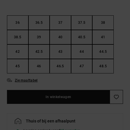
36
36.5
37
37.5
38
38.5
39
40
40.5
41
42
42.5
43
44
44.5
45
46
46.5
47
48.5
Zie maattabel
In winkelwagen
Thuis of bij een afhaalpunt