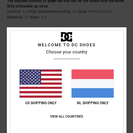
The smallest amount of green die had ran off the suede onto the white.
Only noticeable up close
Comfort
: 4
Prijs-kwaliteitverhouding
: 4
Maat
: Perfecte maat
/5
/5
Materiaal
: 3
Kleur
: 4
/5
/5
5
/5
WELCOME TO DC SHOES
Choose your country
Iwan
9. juli 2026
Geverifieerde aankoop
Mooie schoenen
Comfort
: 4
Prijs-kwaliteitverhouding
: 5
Maat
: Perfecte maat
/5
/5
Materiaal
: 5
Kleur
: 5
/5
/5
Ik raad dit product aan
5
/5
US SHIPPING ONLY
NL SHIPPING ONLY
VIEW ALL COUNTRIES
Encarnacion
6. juli 2026
Geverifieerde aankoop