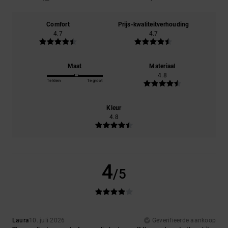
Comfort
Prijs-kwaliteitverhouding
4.7
4.7
Maat
Materiaal
4.8
Te klein
Te groot
Kleur
4.8
4
/5
Laura
10. juli 2026
Geverifieerde aankoop