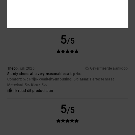
A very attractive design
Comfort
: 4
Prijs-kwaliteitverhouding
: 5
Maat
: Perfecte maat
/5
/5
Materiaal
: 4
Kleur
: 5
/5
/5
Ik raad dit product aan
5
/5
Theo
6. juli 2026
Geverifieerde aankoop
Sturdy shoes at a very reasonable sale price
Comfort
: 5
Prijs-kwaliteitverhouding
: 5
Maat
: Perfecte maat
/5
/5
Materiaal
: 5
Kleur
: 5
/5
/5
Ik raad dit product aan
5
/5