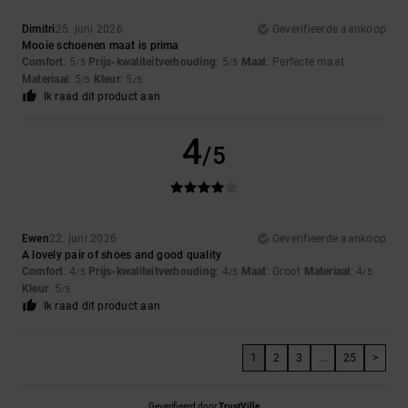
Dimitri
25. juni 2026
Geverifieerde aankoop
Mooie schoenen maat is prima
Comfort
: 5
Prijs-kwaliteitverhouding
: 5
Maat
: Perfecte maat
/5
/5
Materiaal
: 5
Kleur
: 5
/5
/5
Ik raad dit product aan
4
/5
Ewen
22. juni 2026
Geverifieerde aankoop
A lovely pair of shoes and good quality
Comfort
: 4
Prijs-kwaliteitverhouding
: 4
Maat
: Groot
Materiaal
: 4
/5
/5
/5
Kleur
: 5
/5
Ik raad dit product aan
1
2
3
...
25
>
Geverifieerd door
TrustVille