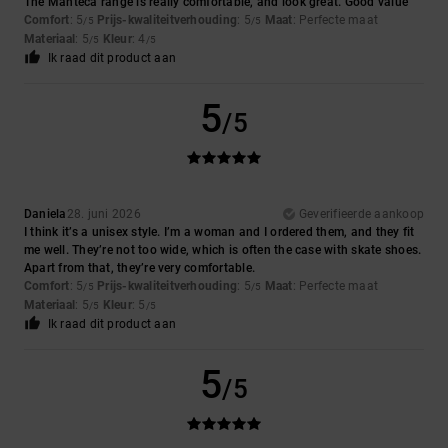
The Manteca range is really comfortable, and look great. Good value
Comfort
: 5
Prijs-kwaliteitverhouding
: 5
Maat
: Perfecte maat
/5
/5
Materiaal
: 5
Kleur
: 4
/5
/5
Ik raad dit product aan
5
/5
Daniela
28. juni 2026
Geverifieerde aankoop
I think it’s a unisex style. I’m a woman and I ordered them, and they fit
me well. They’re not too wide, which is often the case with skate shoes.
Apart from that, they’re very comfortable.
Comfort
: 5
Prijs-kwaliteitverhouding
: 5
Maat
: Perfecte maat
/5
/5
Materiaal
: 5
Kleur
: 5
/5
/5
Ik raad dit product aan
5
/5