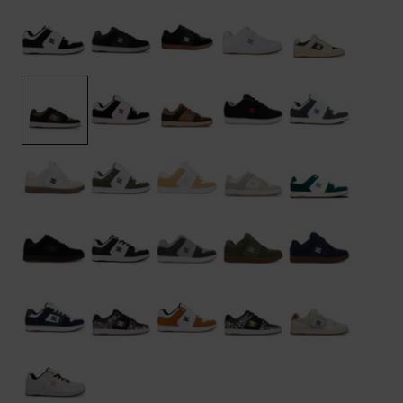
FAQ
Riemen &
bekijken
portemonnees