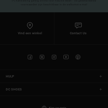
(*) Aanbieding geldig online voor nieuwe leden - De gedetailleerde
voorwaarden zijn beschikbaar in de welkomst e-mail
Vind een winkel
Contact Us
HULP
DC SHOES
Kies uw regio