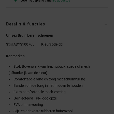
Levering gepland vanaf
10 augustus
Details & functies
Unisex Bruin Leren schoenen
Stijl
ADYS100765
Kleurcode
cbl
Kenmerken
Stof:
Bovenwerk van leer, nubuck, suède of mesh
[afhankelijk van de kleur]
Comfortabele rand en tong met schuimvulling
Banden om de tong in het midden te houden
Extra comfortabele mesh voering
Geïnjecteerd TPR-logo opzij
EVA binnenvoering
Slijt- en gripvaste rubberen buitenzool