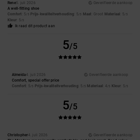
Rene
5. juli 2026
Geverifieerde aankoop
A well-fitting shoe
Comfort
: 5
Prijs-kwaliteitverhouding
: 5
Maat
: Groot
Materiaal
: 5
/5
/5
/5
Kleur
: 5
/5
Ik raad dit product aan
5
/5
Almeida
4. juli 2026
Geverifieerde aankoop
Comfort, special offer price
Comfort
: 5
Prijs-kwaliteitverhouding
: 5
Materiaal
: 4
Kleur
: 5
/5
/5
/5
/5
5
/5
Christopher
4. juli 2026
Geverifieerde aankoop