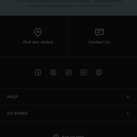
(*) Aanbieding geldig online voor nieuwe leden - De gedetailleerde
voorwaarden zijn beschikbaar in de welkomst e-mail
Vind een winkel
Contact Us
HULP
DC SHOES
Kies uw regio