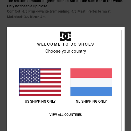
The smallest amount of green die had ran off the suede onto the white.
Only noticeable up close
Comfort
: 4
Prijs-kwaliteitverhouding
: 4
Maat
: Perfecte maat
/5
/5
Materiaal
: 3
Kleur
: 4
/5
/5
5
/5
WELCOME TO DC SHOES
Choose your country
Iwan
9. juli 2026
Geverifieerde aankoop
Mooie schoenen
Comfort
: 4
Prijs-kwaliteitverhouding
: 5
Maat
: Perfecte maat
/5
/5
Materiaal
: 5
Kleur
: 5
/5
/5
Ik raad dit product aan
5
/5
US SHIPPING ONLY
NL SHIPPING ONLY
VIEW ALL COUNTRIES
Encarnacion
6. juli 2026
Geverifieerde aankoop