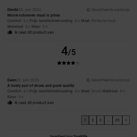
Dimitri
25. juni 2026
Geverifieerde aankoop
Mooie schoenen maat is prima
Comfort
: 5
Prijs-kwaliteitverhouding
: 5
Maat
: Perfecte maat
/5
/5
Materiaal
: 5
Kleur
: 5
/5
/5
Ik raad dit product aan
4
/5
Ewen
22. juni 2026
Geverifieerde aankoop
A lovely pair of shoes and good quality
Comfort
: 4
Prijs-kwaliteitverhouding
: 4
Maat
: Groot
Materiaal
: 4
/5
/5
/5
Kleur
: 5
/5
Ik raad dit product aan
1
2
3
...
25
>
Geverifieerd door
TrustVille