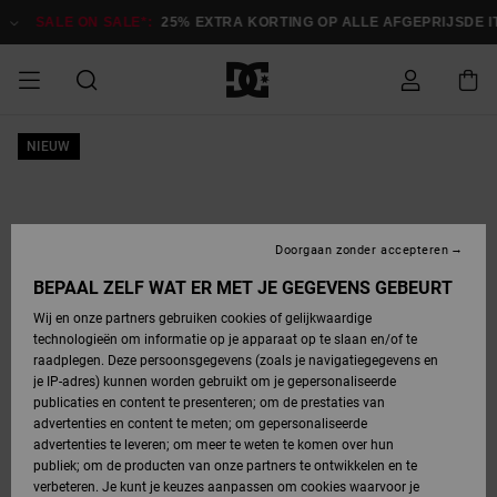
Ga
naar
SALE ON SALE*:
25% EXTRA KORTING OP ALLE AFGEPRIJSDE 
Productinformatie
SALE ON SALE
NIEUW
HEREN SALE
ESSENTIALS
ESSENTIALS
ESSENTIALS
SKATESHOP
SNOWBOARDSHOP
Toegang tot
Schoenen
Schoenen
Sale schoenen
Stag
Astrix
Nieuwe
Nieuwe
Petten &
Chelsea
Pixie
Nieuwe
Snowboardjassen
Court Graffik
Nieuwe
Nieuwe
Petten &
Skateschoenen
Team
Snowboardjassen
Snowboardschoene
Boots
mijn bestelling
Collectie
Collectie
hoeden
Collectie
Collectie
Collectie
hoeden
HEREN
DAMES SALE
HIGHLIGHTS
HIGHLIGHTS
SCHOENEN
GEMEENSCHAP
DAMES
Kleding
Snow
Kleding
Court Graffik
Ducati
Court Graffik
Astrix
Snowboardbroeken
Pure
Alles
Snowboardbroeken
Snowboardjassen
Snowboardjassen
Levering
SNOWBOARDSHOP
Skateschoenen
Sweatshirts
Mutsen
Sneakers
Skate
T-Shirts
Mutsen
weergeven
Doorgaan zonder accepteren
DAMES
KINDEREN
SCHOENEN
SCHOENEN
KLEDING
Accessoires
Sale
Lynx
DC Command
View All
DC Command
Alles
Stag
Snowboardschoene
Snowboardbroeken
Snowboardbroeken
BEPAAL ZELF WAT ER MET JE GEGEVENS GEBEURT
Retouren
SALE
KINDEREN
accessoires
Sneakers
T-Shirts
Tassen &
Skate
weergeven
Baby schoenen
Hoodies &
Tassen &
Wij en onze partners gebruiken cookies of gelijkwaardige
SNOWBOARDSHOP
rugzakken
sweatshirts
rugzakken
technologieën om informatie op je apparaat op te slaan en/of te
KINDEREN
KLEDING
KLEDING
ACCESSOIRES
SNOW
Pure
Manteca
Manteca
Winterlaarzen
Accessoires
Mutsen
raadplegen. Deze persoonsgegevens (zoals je navigatiegegevens en
Betaling
Sale snow-
Slippers
Overhemden
Slippers
Sneakers
je IP-adres) kunnen worden gebruikt om je gepersonaliseerde
artikelen
Alles
Jasjes &
Alles
publicaties en content te presenteren; om de prestaties van
SKATE
ACCESSOIRES
T-Shirts
Net
Construct
Best Sellers
Polair fleeces
Alles
Alles
weergeven
jassen
weergeven
advertenties en content te meten; om gepersonaliseerde
Giftcard
Winterlaarzen
Jeans
Snowboardschoene
Alles
& softshells
weergeven
weergeven
advertenties te leveren; om meer te weten te komen over hun
Jasjes &
weergeven
publiek; om de producten van onze partners te ontwikkelen en te
COURT
Jasjes &
Alles
Ascend
jassen
Overhemden
verbeteren. Je kunt je keuzes aanpassen om cookies waarvoor je
Quiksilver
GRAFFIK
jassen
weergeven
Snowboardschoene
Jasjes &
Unisex
Mutsen