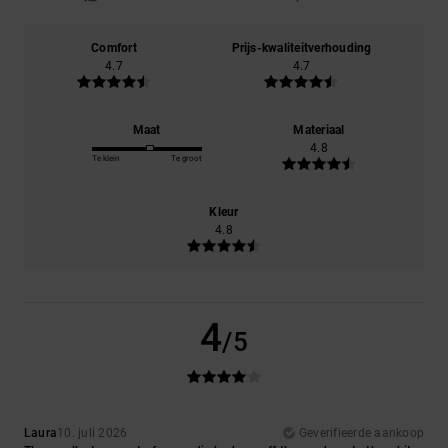
Comfort
Prijs-kwaliteitverhouding
4.7
4.7
Maat
Materiaal
4.8
Te klein
Te groot
Kleur
4.8
4
/5
Laura
10. juli 2026
Geverifieerde aankoop