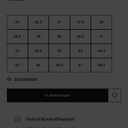
36
36.5
37
37.5
38
38.5
39
40
40.5
41
42
42.5
43
44
44.5
45
46
46.5
47
48.5
Zie maattabel
In winkelwagen
Thuis of bij een afhaalpunt