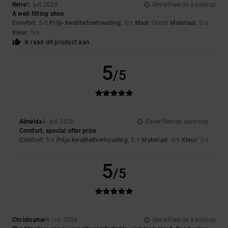
Rene
5. juli 2026
Geverifieerde aankoop
A well-fitting shoe
Comfort
: 5
Prijs-kwaliteitverhouding
: 5
Maat
: Groot
Materiaal
: 5
/5
/5
/5
Kleur
: 5
/5
Ik raad dit product aan
5
/5
Almeida
4. juli 2026
Geverifieerde aankoop
Comfort, special offer price
Comfort
: 5
Prijs-kwaliteitverhouding
: 5
Materiaal
: 4
Kleur
: 5
/5
/5
/5
/5
5
/5
Christopher
4. juli 2026
Geverifieerde aankoop