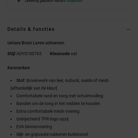
Levering gepland vanaf
8 augustus
Details & functies
Unisex Bruin Leren schoenen
Stijl
ADYS100765
Kleurcode
oat
Kenmerken
Stof:
Bovenwerk van leer, nubuck, suède of mesh
[afhankelijk van de kleur]
Comfortabele rand en tong met schuimvulling
Banden om de tong in het midden te houden
Extra comfortabele mesh voering
Geïnjecteerd TPR-logo opzij
EVA binnenvoering
Slijt- en gripvaste rubberen buitenzool