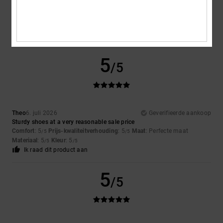
A very attractive design
Comfort
: 4
Prijs-kwaliteitverhouding
: 5
Maat
: Perfecte maat
/5
/5
Materiaal
: 4
Kleur
: 5
/5
/5
Ik raad dit product aan
5
/5
Theo
6. juli 2026
Geverifieerde aankoop
Sturdy shoes at a very reasonable sale price
Comfort
: 5
Prijs-kwaliteitverhouding
: 5
Maat
: Perfecte maat
/5
/5
Materiaal
: 5
Kleur
: 5
/5
/5
Ik raad dit product aan
5
/5