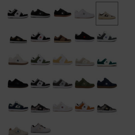
FAQ
Riemen &
bekijken
portemonnees