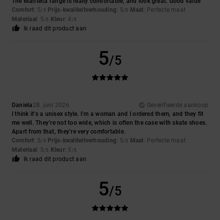
The Manteca range is really comfortable, and look great. Good value
Comfort
: 5
Prijs-kwaliteitverhouding
: 5
Maat
: Perfecte maat
/5
/5
Materiaal
: 5
Kleur
: 4
/5
/5
Ik raad dit product aan
5
/5
Daniela
28. juni 2026
Geverifieerde aankoop
I think it’s a unisex style. I’m a woman and I ordered them, and they fit
me well. They’re not too wide, which is often the case with skate shoes.
Apart from that, they’re very comfortable.
Comfort
: 5
Prijs-kwaliteitverhouding
: 5
Maat
: Perfecte maat
/5
/5
Materiaal
: 5
Kleur
: 5
/5
/5
Ik raad dit product aan
5
/5