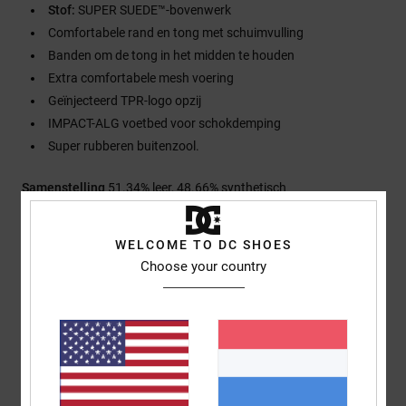
Stof:
SUPER SUEDE™-bovenwerk
Comfortabele rand en tong met schuimvulling
Banden om de tong in het midden te houden
Extra comfortabele mesh voering
Geïnjecteerd TPR-logo opzij
IMPACT-ALG voetbed voor schokdemping
Super rubberen buitenzool.
Samenstelling
51.34% leer, 48.66% synthetisch
WELCOME TO DC SHOES
Bezorging en Retour
Choose your country
Reviews van klanten
Gemiddelde score