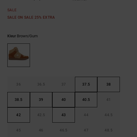
FAQ
Riemen &
bekijken
portemonnees
SALE
SALE ON SALE 25% EXTRA
Brown/gum
Kleur
36
36.5
37
37.5
38
38.5
39
40
40.5
41
42
42.5
43
44
44.5
45
46
46.5
47
48.5