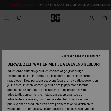
Ga
naar
SALE ON SALE*:
25% EXTRA KORTING OP ALLE AFGEPRIJSDE IT
Productinformatie
SALE ON SALE
HEREN SALE
ESSENTIALS
ESSENTIALS
ESSENTIALS
SKATESHOP
SNOWBOARDSHOP
Toegang tot
Schoenen
Schoenen
Sale schoenen
Stag
Astrix
Nieuwe
Nieuwe
Petten &
Chelsea
Pixie
Nieuwe
Snowboardjassen
Court Graffik
Nieuwe
Nieuwe
Petten &
Skateschoenen
Team
Snowboardjassen
Snowboardschoene
Boots
mijn bestelling
Collectie
Collectie
hoeden
Collectie
Collectie
Collectie
hoeden
HEREN
DAMES SALE
HIGHLIGHTS
HIGHLIGHTS
SCHOENEN
GEMEENSCHAP
DAMES
Kleding
Snow
Kleding
Court Graffik
Ducati
Court Graffik
Astrix
Snowboardbroeken
Pure
Alles
Snowboardbroeken
Snowboardjassen
Snowboardjassen
Levering
SNOWBOARDSHOP
Skateschoenen
Sweatshirts
Mutsen
Sneakers
Skate
T-Shirts
Mutsen
weergeven
Doorgaan zonder accepteren
DAMES
KINDEREN
SCHOENEN
SCHOENEN
KLEDING
Accessoires
Sale
Lynx
DC Command
View All
DC Command
Alles
Stag
Snowboardschoene
Snowboardbroeken
Snowboardbroeken
BEPAAL ZELF WAT ER MET JE GEGEVENS GEBEURT
Retouren
SALE
KINDEREN
accessoires
Sneakers
T-Shirts
Tassen &
Skate
weergeven
Baby schoenen
Hoodies &
Tassen &
Wij en onze partners gebruiken cookies of gelijkwaardige
SNOWBOARDSHOP
rugzakken
sweatshirts
rugzakken
technologieën om informatie op je apparaat op te slaan en/of te
KINDEREN
KLEDING
KLEDING
ACCESSOIRES
SNOW
Pure
Manteca
Manteca
Winterlaarzen
Accessoires
Mutsen
raadplegen. Deze persoonsgegevens (zoals je navigatiegegevens en
Betaling
Sale snow-
Slippers
Overhemden
Slippers
Sneakers
je IP-adres) kunnen worden gebruikt om je gepersonaliseerde
artikelen
Alles
Jasjes &
Alles
publicaties en content te presenteren; om de prestaties van
SKATE
ACCESSOIRES
T-Shirts
Net
Construct
Best Sellers
Polair fleeces
Alles
Alles
weergeven
jassen
weergeven
advertenties en content te meten; om gepersonaliseerde
Giftcard
Winterlaarzen
Jeans
Snowboardschoene
Alles
& softshells
weergeven
weergeven
advertenties te leveren; om meer te weten te komen over hun
Jasjes &
weergeven
publiek; om de producten van onze partners te ontwikkelen en te
COURT
Jasjes &
Alles
Ascend
jassen
Overhemden
verbeteren. Je kunt je keuzes aanpassen om cookies waarvoor je
Quiksilver
GRAFFIK
jassen
weergeven
Snowboardschoene
Jasjes &
Unisex
Mutsen