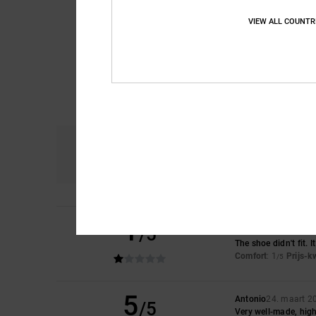
VIEW ALL COUNTR
Comfort
Pri
4.5
1
/5
Janecko
15. april 20
The shoe didn't fit.
Comfort
: 1
Prijs-k
/5
5
Antonio
24. maart 2
/5
Very well-made, hig