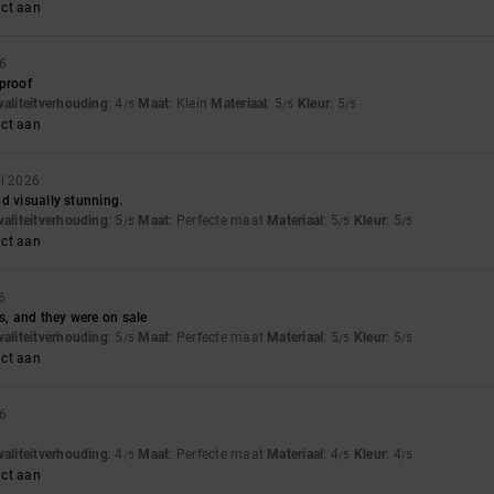
uct aan
26
proof
waliteitverhouding
: 4
Maat
: Klein
Materiaal
: 5
Kleur
: 5
/5
/5
/5
uct aan
ri 2026
d visually stunning.
waliteitverhouding
: 5
Maat
: Perfecte maat
Materiaal
: 5
Kleur
: 5
/5
/5
/5
uct aan
6
es, and they were on sale
waliteitverhouding
: 5
Maat
: Perfecte maat
Materiaal
: 5
Kleur
: 5
/5
/5
/5
uct aan
26
waliteitverhouding
: 4
Maat
: Perfecte maat
Materiaal
: 4
Kleur
: 4
/5
/5
/5
uct aan