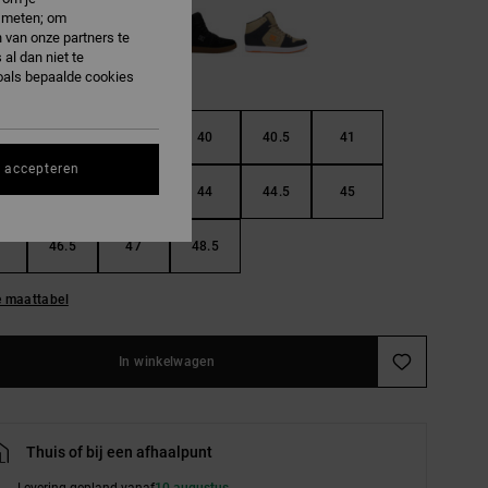
e meten; om
 van onze partners te
al dan niet te
oals bepaalde cookies
38.5
39
40
40.5
41
s accepteren
42.5
43
44
44.5
45
46.5
47
48.5
e maattabel
In winkelwagen
Thuis of bij een afhaalpunt
Levering gepland vanaf
10 augustus