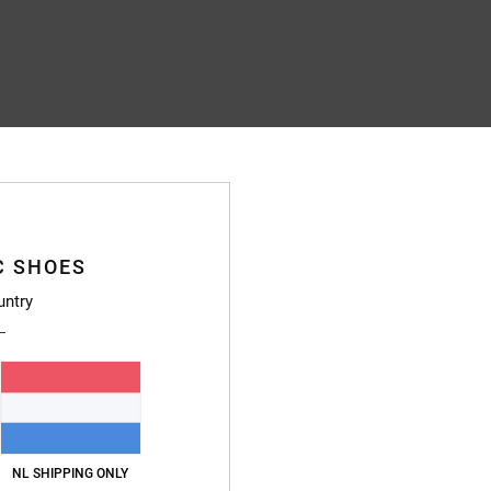
C SHOES
untry
NL SHIPPING ONLY