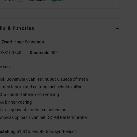
ils & functies
x Zwart Hoge Schoenen
DYS100743
Kleurcode
009
rken
tof:
Bovenwerk van leer, nubuck, suède of mesh
omfortabele rand en tong met schuimvulling
xtra comfortabele mesh voering
VA binnenvoering
lijt- en gripvaste rubberen buitenzool
opvlak op basis van het DC 'Pill Pattern' profiel.
stelling
51.34% leer, 48.66% synthetisch