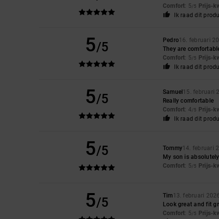
Comfort
: 5
Prijs-k
/5
Ik raad dit prod
5
Pedro
16. februari 2
/5
They are comfortable
Comfort
: 5
Prijs-k
/5
Ik raad dit prod
5
Samuel
15. februari
/5
Really comfortable
Comfort
: 4
Prijs-k
/5
Ik raad dit prod
5
/5
Tommy
14. februari 
My son is absolutely
Comfort
: 5
Prijs-k
/5
5
Tim
13. februari 202
/5
Look great and fit gr
Comfort
: 5
Prijs-k
/5