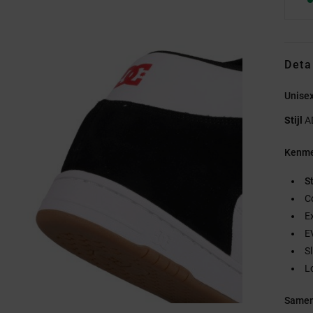
Deta
Unise
Stijl
A
Kenme
S
C
E
E
S
Lo
Samen