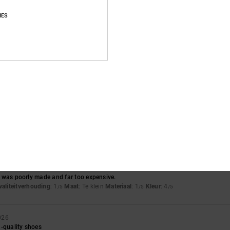
Gemiddelde score
IES
4.4
/5
gebaseerd op
43 geverifieerde beoordelingen
sinds september 2025
77% van onze klanten bevelen dit product aan
js-kwaliteitverhouding
Maat
Materia
4.5
4.4
Te klein
Te groot
26
 It was poorly made and far too expensive.
waliteitverhouding
: 1
Maat
: Te klein
Materiaal
: 1
Kleur
: 4
/5
/5
/5
026
h-quality shoes