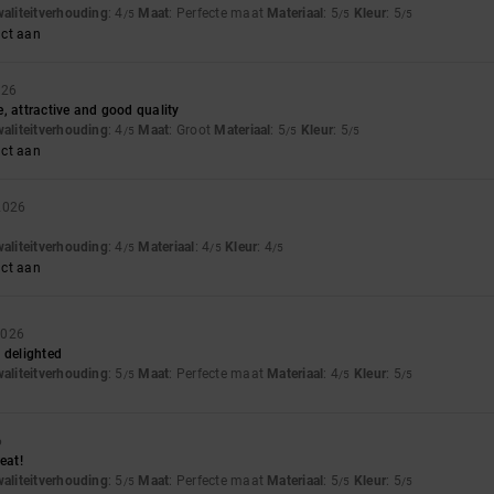
waliteitverhouding
: 4
Maat
: Perfecte maat
Materiaal
: 5
Kleur
: 5
/5
/5
/5
uct aan
026
, attractive and good quality
waliteitverhouding
: 4
Maat
: Groot
Materiaal
: 5
Kleur
: 5
/5
/5
/5
uct aan
 2026
waliteitverhouding
: 4
Materiaal
: 4
Kleur
: 4
/5
/5
/5
uct aan
2026
 delighted
waliteitverhouding
: 5
Maat
: Perfecte maat
Materiaal
: 4
Kleur
: 5
/5
/5
/5
6
eat!
waliteitverhouding
: 5
Maat
: Perfecte maat
Materiaal
: 5
Kleur
: 5
/5
/5
/5