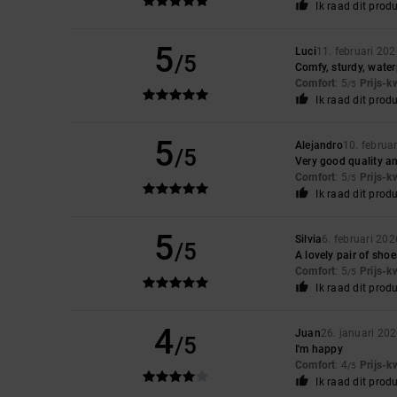
Ik raad dit prod
5
Luci
11. februari 20
/5
Comfy, sturdy, water
Comfort
: 5
Prijs-k
/5
Ik raad dit prod
5
Alejandro
10. februa
/5
Very good quality an
Comfort
: 5
Prijs-k
/5
Ik raad dit prod
5
Silvia
6. februari 202
/5
A lovely pair of sho
Comfort
: 5
Prijs-k
/5
Ik raad dit prod
4
Juan
26. januari 20
/5
I'm happy
Comfort
: 4
Prijs-k
/5
Ik raad dit prod