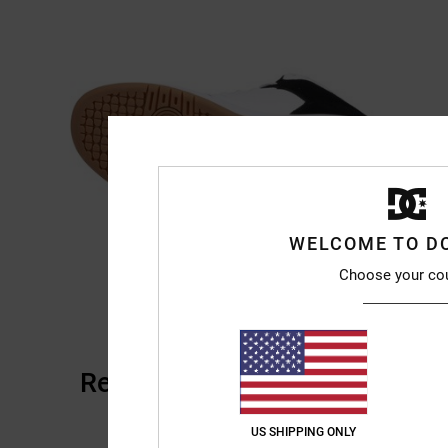
WELCOME TO D
Choose your co
Reviews van klanten
US SHIPPING ONLY