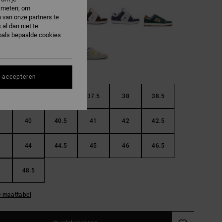
e meten; om
 van onze partners te
al dan niet te
oals bepaalde cookies
s accepteren
36.5
37
37.5
38
38.5
40
40.5
41
42
42.5
44
44.5
45
46
46.5
48.5
e maattabel