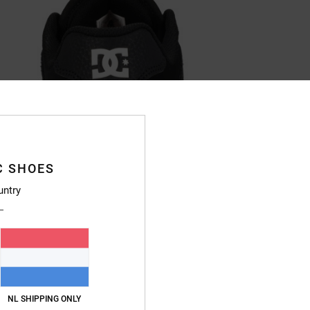
C SHOES
untry
NL SHIPPING ONLY