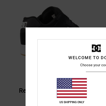
WELCOME TO D
Choose your co
Reviews van klanten
US SHIPPING ONLY