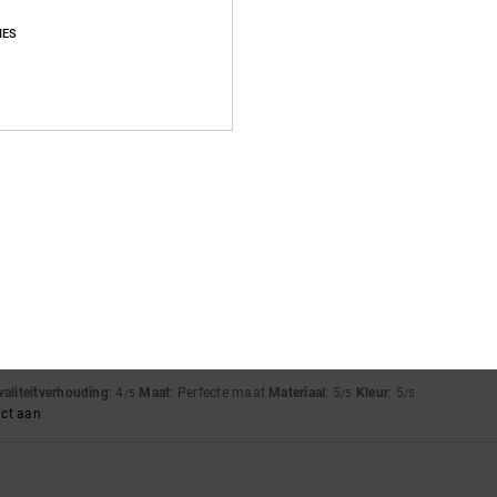
Gemiddelde score
IES
4.9
/5
gebaseerd op
58 geverifieerde beoordelingen
sinds september 2025
90% van onze klanten bevelen dit product aan
js-kwaliteitverhouding
Maat
Materia
4.8
4.9
Te klein
Te groot
waliteitverhouding
: 4
Maat
: Perfecte maat
Materiaal
: 5
Kleur
: 5
/5
/5
/5
uct aan