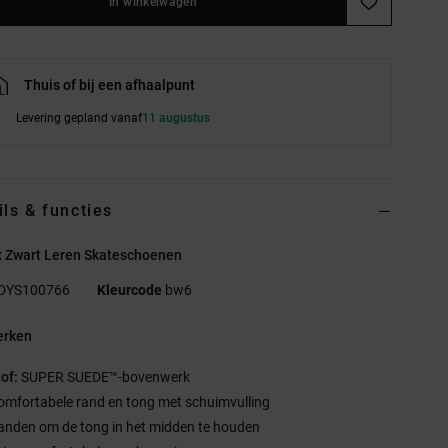
In winkelwagen
Thuis of bij een afhaalpunt
Levering gepland vanaf
11 augustus
ils & functies
x Zwart Leren Skateschoenen
DYS100766
Kleurcode
bw6
rken
tof:
SUPER SUEDE™-bovenwerk
omfortabele rand en tong met schuimvulling
anden om de tong in het midden te houden