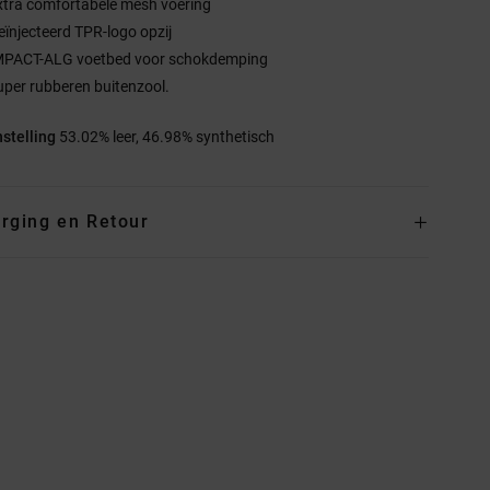
xtra comfortabele mesh voering
eïnjecteerd TPR-logo opzij
MPACT-ALG voetbed voor schokdemping
uper rubberen buitenzool.
stelling
53.02% leer, 46.98% synthetisch
rging en Retour