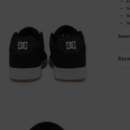
E
G
I
S
Samen
Bezo