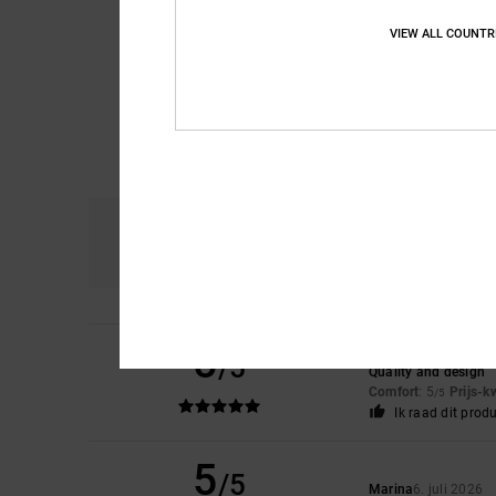
VIEW ALL COUNTR
Comfort
Pri
4.8
5
Remy
6. juli 2026
/5
Quality and design
Comfort
: 5
Prijs-k
/5
Ik raad dit prod
5
/5
Marina
6. juli 2026