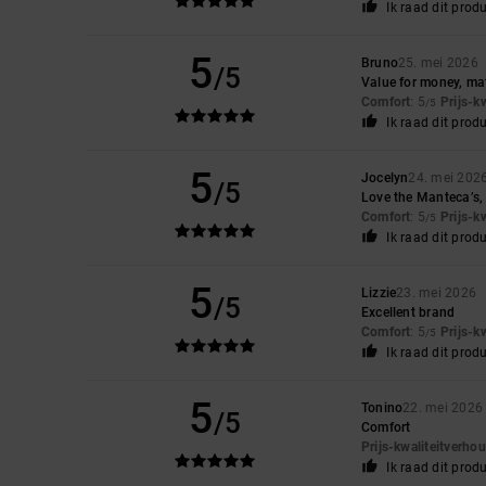
Ik raad dit prod
5
Bruno
25. mei 2026
/5
Value for money, mat
Comfort
: 5
Prijs-k
/5
Ik raad dit prod
5
Jocelyn
24. mei 202
/5
Love the Manteca’s, 
Comfort
: 5
Prijs-k
/5
Ik raad dit prod
5
Lizzie
23. mei 2026
/5
Excellent brand
Comfort
: 5
Prijs-k
/5
Ik raad dit prod
5
Tonino
22. mei 2026
/5
Comfort
Prijs-kwaliteitverho
Ik raad dit prod