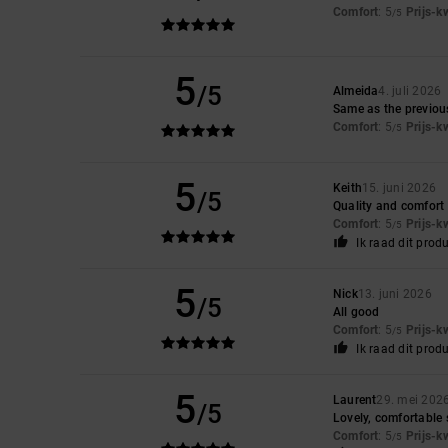
Comfort
: 5
Prijs-k
/5
5
/5
Almeida
4. juli 2026
Same as the previou
Comfort
: 5
Prijs-k
/5
5
Keith
15. juni 2026
/5
Quality and comfort
Comfort
: 5
Prijs-k
/5
Ik raad dit prod
5
Nick
13. juni 2026
/5
All good
Comfort
: 5
Prijs-k
/5
Ik raad dit prod
5
Laurent
29. mei 202
/5
Lovely, comfortable
Comfort
: 5
Prijs-k
/5