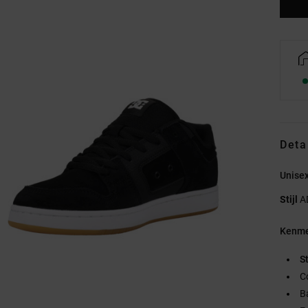
Deta
Unise
Stijl
A
Kenme
S
C
B