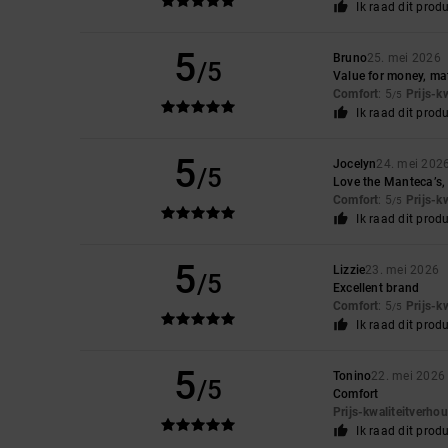
Ik raad dit prod
5
Bruno
25. mei 2026
/5
Value for money, mat
Comfort
: 5
Prijs-k
/5
Ik raad dit prod
5
Jocelyn
24. mei 202
/5
Love the Manteca’s, 
Comfort
: 5
Prijs-k
/5
Ik raad dit prod
5
Lizzie
23. mei 2026
/5
Excellent brand
Comfort
: 5
Prijs-k
/5
Ik raad dit prod
5
Tonino
22. mei 2026
/5
Comfort
Prijs-kwaliteitverho
Ik raad dit prod