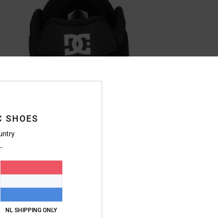
C SHOES
untry
NL SHIPPING ONLY