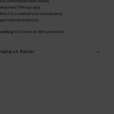
xtra comfortabele mesh voering
eïnjecteerd TPR-logo opzij
MPACT-ALG voetbed voor schokdemping
uper rubberen buitenzool.
stelling
53.02% leer, 46.98% synthetisch
rging en Retour