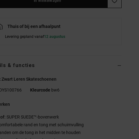
In winkelwagen
Thuis of bij een afhaalpunt
Levering gepland vanaf
12 augustus
ils & functies
x Zwart Leren Skateschoenen
DYS100766
Kleurcode
bw6
rken
tof:
SUPER SUEDE™-bovenwerk
omfortabele rand en tong met schuimvulling
anden om de tong in het midden te houden