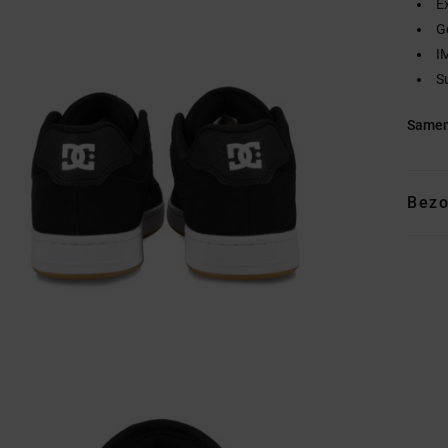
E
G
I
S
Samen
Bezo