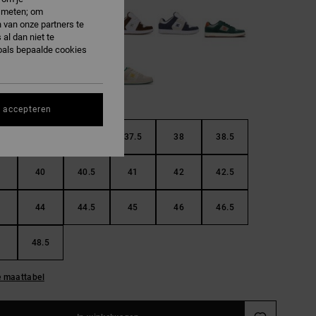
e meten; om
 van onze partners te
al dan niet te
oals bepaalde cookies
s accepteren
36.5
37
37.5
38
38.5
40
40.5
41
42
42.5
44
44.5
45
46
46.5
48.5
e maattabel