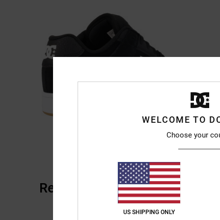
WELCOME TO D
Choose your co
Reviews van klanten
US SHIPPING ONLY