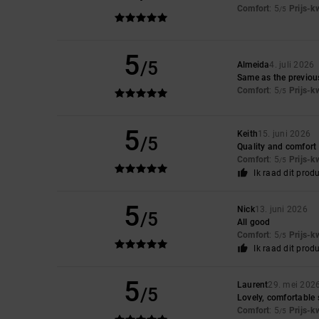
Comfort
: 5
Prijs-k
/5
5
/5
Almeida
4. juli 2026
Same as the previou
Comfort
: 5
Prijs-k
/5
5
Keith
15. juni 2026
/5
Quality and comfort
Comfort
: 5
Prijs-k
/5
Ik raad dit prod
5
Nick
13. juni 2026
/5
All good
Comfort
: 5
Prijs-k
/5
Ik raad dit prod
5
Laurent
29. mei 202
/5
Lovely, comfortable
Comfort
: 5
Prijs-k
/5