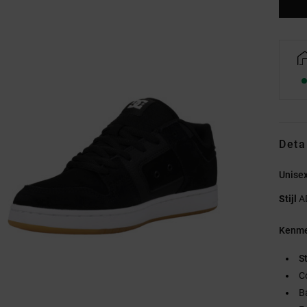
Deta
Unise
Stijl
A
Kenme
S
C
B