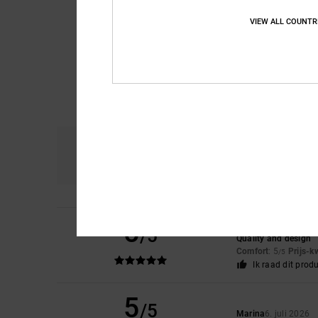
VIEW ALL COUNTR
Comfort
Pri
4.8
5
Remy
6. juli 2026
/5
Quality and design
Comfort
: 5
Prijs-k
/5
Ik raad dit prod
5
/5
Marina
6. juli 2026