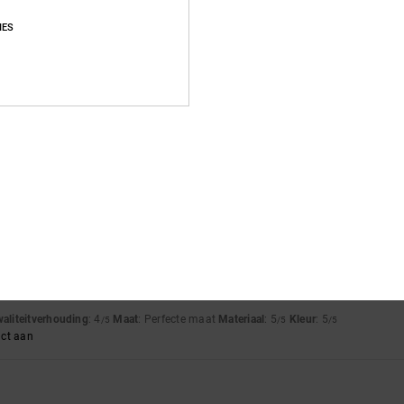
Gemiddelde score
IES
4.9
/5
gebaseerd op
58 geverifieerde beoordelingen
sinds september 2025
90% van onze klanten bevelen dit product aan
js-kwaliteitverhouding
Maat
Materia
4.8
4.9
Te klein
Te groot
waliteitverhouding
: 4
Maat
: Perfecte maat
Materiaal
: 5
Kleur
: 5
/5
/5
/5
uct aan