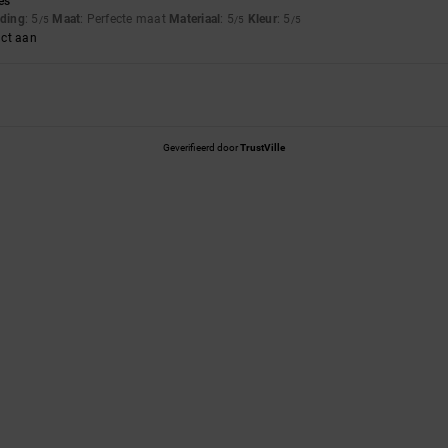
es
uding
: 5
Maat
: Perfecte maat
Materiaal
: 5
Kleur
: 5
/5
/5
/5
uct aan
Geverifieerd door
TrustVille