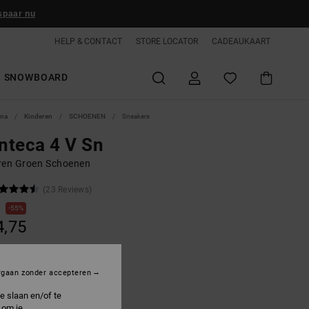
spaar nu
HELP & CONTACT
STORE LOCATOR
CADEAUKAART
SNOWBOARD
ina
Kinderen
SCHOENEN
Sneakers
nteca 4 V Sn
ren Groen Schoenen
(23 Reviews)
0
55%
4,75
ON SALE 25% EXTRA
rgaan zonder accepteren
e slaan en/of te
int/white/black
 om je