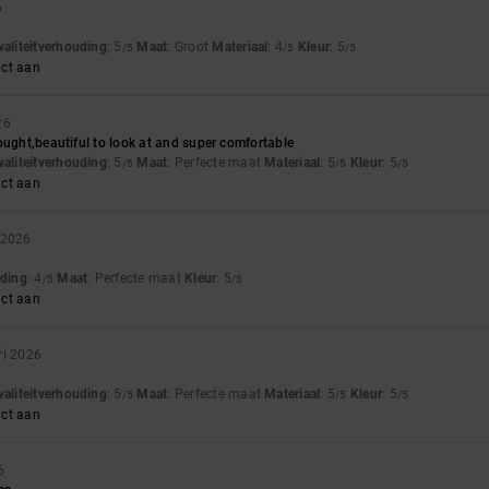
6
waliteitverhouding
: 5
Maat
: Groot
Materiaal
: 4
Kleur
: 5
/5
/5
/5
uct aan
26
ought,beautiful to look at and super comfortable
waliteitverhouding
: 5
Maat
: Perfecte maat
Materiaal
: 5
Kleur
: 5
/5
/5
/5
uct aan
i 2026
uding
: 4
Maat
: Perfecte maat
Kleur
: 5
/5
/5
uct aan
ri 2026
waliteitverhouding
: 5
Maat
: Perfecte maat
Materiaal
: 5
Kleur
: 5
/5
/5
/5
uct aan
6