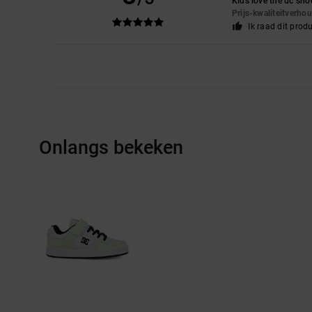
Kids love the dc sho
Prijs-kwaliteitverho
Ik raad dit prod
Onlangs bekeken