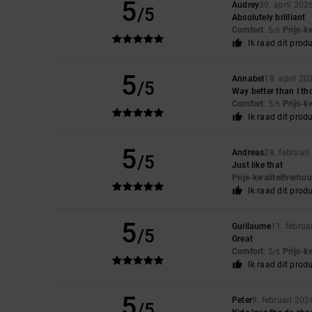
5
Audrey
30. april 202
/5
Absolutely brilliant
Comfort
: 5
Prijs-k
/5
Ik raad dit prod
5
Annabel
18. april 20
/5
Way better than I th
Comfort
: 5
Prijs-k
/5
Ik raad dit prod
5
Andreas
28. februar
/5
Just like that
Prijs-kwaliteitverho
Ik raad dit prod
5
Guillaume
11. februa
/5
Great
Comfort
: 5
Prijs-k
/5
Ik raad dit prod
5
Peter
9. februari 202
/5