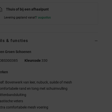
Thuis of bij een afhaalpunt
Levering gepland vanaf
7 augustus
ils & functies
ren Groen Schoenen
DBS300385
Kleurcode
330
rken
tof:
Bovenwerk van leer, nubuck, suède of mesh
omfortabele rand en tong met schuimvulling
littenbandsluiting
lastische veters
xtra comfortabele mesh voering