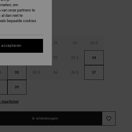
e meten; om
 van onze partners te
al dan niet te
oals bepaalde cookies
5
28
28.5
29
30
30.5
s accepteren
32
32.5
33
33.5
34
5
35
35.5
36
36.5
37
39
e maattabel
In winkelwagen