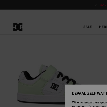
Ga
naar
SAL
Productinformatie
SALE
HER
BEPAAL ZELF WAT 
Wij en onze partners gebr
raadplegen. Deze persoon