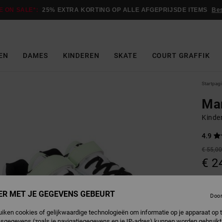
E ON SALE*:
25% EXTRA KORTING OP ALLE AFGEPRIJSDE ITEMS
Be
EN
DAMES
KINDEREN
SKATE
COURT GRAFFIK
Startpag
Ma
Kinde
4.9
€ 55,0
€ 2
SALE
SALE 
ER MET JE GEGEVENS GEBEURT
Doo
uiken cookies of gelijkwaardige technologieën om informatie op je apparaat op t
M
Kleur
sgegevens (zoals je navigatiegegevens en je IP-adres) kunnen worden gebruikt