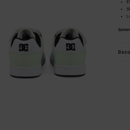
E
S
Lo
Samen
Bezo