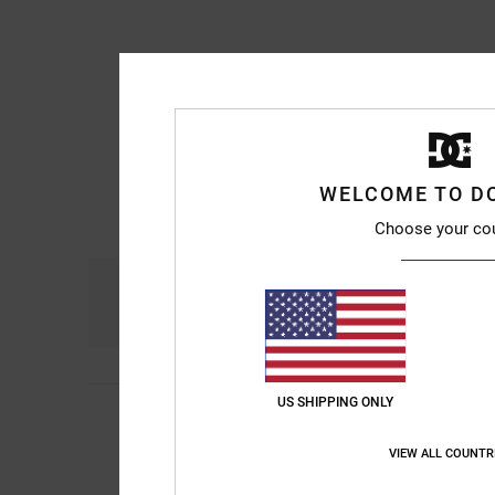
WELCOME TO D
Choose your co
Comfort
Pri
4.8
US SHIPPING ONLY
5
Nicolas
25. juni 202
/5
As described
Comfort
: 5
Prijs-k
/5
VIEW ALL COUNTR
Ik raad dit prod