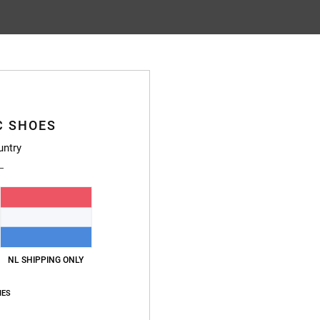
Gemiddelde score
4.9
/5
C SHOES
gebaseerd op
23 geverifieerde beoordelingen
sinds oktober 2025
untry
96% van onze klanten bevelen dit product aan
js-kwaliteitverhouding
Maat
Materia
4.9
4.9
Te klein
Te groot
NL SHIPPING ONLY
6
waliteitverhouding
: 5
Maat
: Perfecte maat
Materiaal
: 5
Kleur
: 5
/5
/5
/5
IES
uct aan