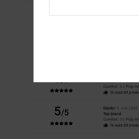
5
/5
Rosana
11. juni 202
Very comfortable
Comfort
: 5
Prijs-k
/5
5
Luigi
31. mei 2026
/5
Because the shoes 
Comfort
: 5
Prijs-k
/5
Ik raad dit prod
5
Mandy
27. mei 2026
/5
The shoes look exact
Comfort
: 5
Prijs-k
/5
Ik raad dit prod
5
Dimitri
14. mei 2026
/5
Top brand
Comfort
: 5
Prijs-k
/5
Ik raad dit prod