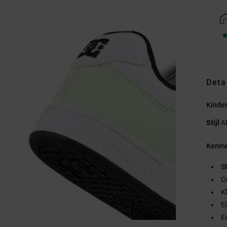
Deta
Kinde
Stijl
A
Kenme
S
C
K
E
E