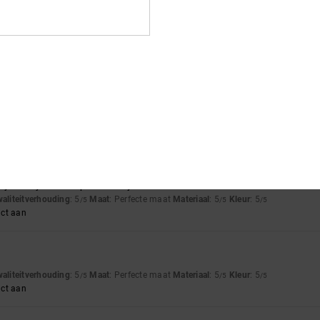
6
waliteitverhouding
: 5
Materiaal
: 5
Kleur
: 5
/5
/5
/5
are new
waliteitverhouding
: 5
Maat
: Perfecte maat
Materiaal
: 5
Kleur
: 5
/5
/5
/5
uct aan
ly as they do in the photos. They’re comfortable to wear.
waliteitverhouding
: 5
Maat
: Perfecte maat
Materiaal
: 5
Kleur
: 5
/5
/5
/5
uct aan
waliteitverhouding
: 5
Maat
: Perfecte maat
Materiaal
: 5
Kleur
: 5
/5
/5
/5
uct aan