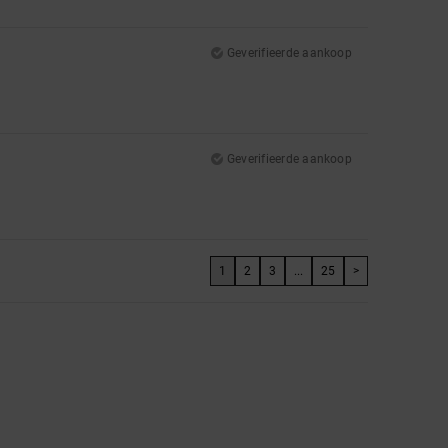
Geverifieerde aankoop
Geverifieerde aankoop
1
2
3
...
25
>