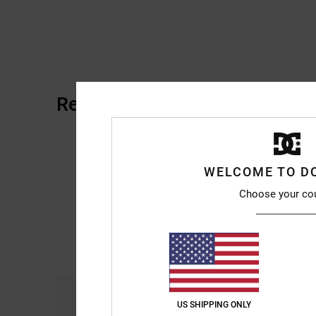
Reviews van klanten
WELCOME TO D
Choose your co
Comfort
Pri
US SHIPPING ONLY
4.7