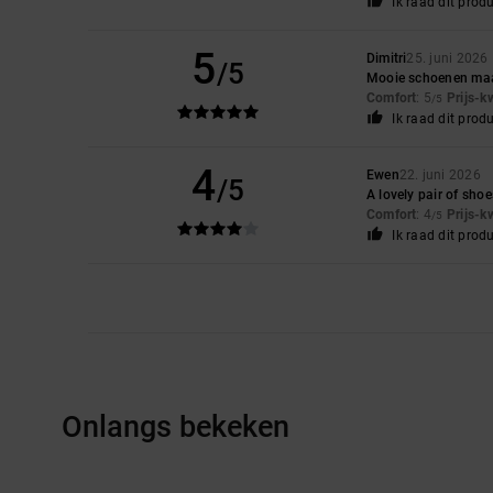
Ik raad dit prod
5
Dimitri
25. juni 2026
/5
Mooie schoenen maa
Comfort
: 5
Prijs-k
/5
Ik raad dit prod
4
Ewen
22. juni 2026
/5
A lovely pair of sho
Comfort
: 4
Prijs-k
/5
Ik raad dit prod
Onlangs bekeken