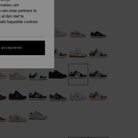
e meten; om
 van onze partners te
hite/black/white
al dan niet te
oals bepaalde cookies
s accepteren