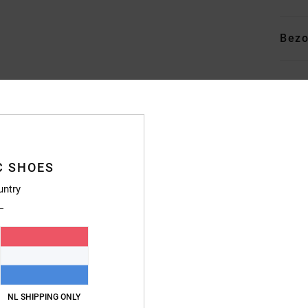
Bezo
Gemiddelde score
C SHOES
4.7
untry
/5
gebaseerd op
246 geverifieerde beoordelingen
sinds september 2025
83% van onze klanten bevelen dit product aan
js-kwaliteitverhouding
Maat
Materia
NL SHIPPING ONLY
4.7
4.8
Te klein
Te groot