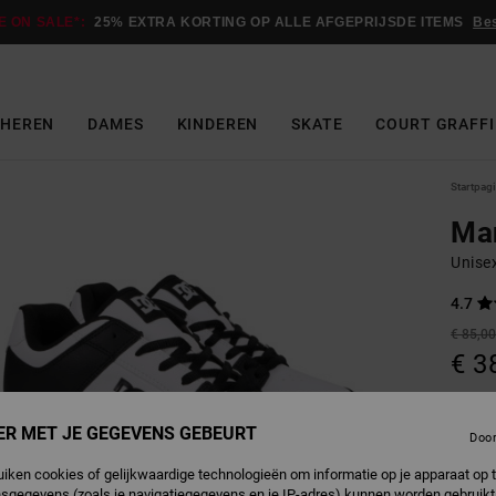
E ON SALE*:
25% EXTRA KORTING OP ALLE AFGEPRIJSDE ITEMS
Be
HEREN
DAMES
KINDEREN
SKATE
COURT GRAFFI
Startpag
Ma
Unise
4.7
€ 85,0
€ 3
Betaal 
ER MET JE GEGEVENS GEBEURT
Doo
SALE
uiken cookies of gelijkwaardige technologieën om informatie op je apparaat op t
SALE 
sgegevens (zoals je navigatiegegevens en je IP-adres) kunnen worden gebruikt