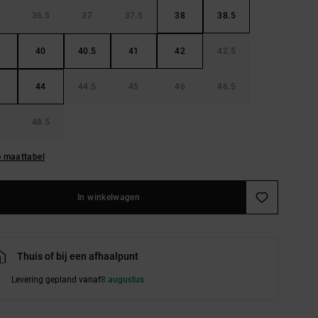
36.5
37
37.5
38
38.5
40
40.5
41
42
42.5
44
44.5
45
46
46.5
48.5
e maattabel
In winkelwagen
Thuis of bij een afhaalpunt
Levering gepland vanaf
8 augustus