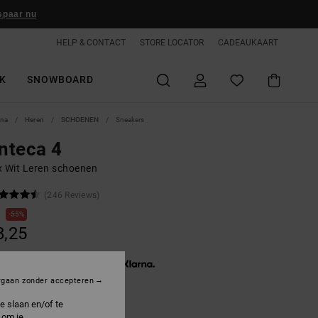
spaar nu
HELP & CONTACT
STORE LOCATOR
CADEAUKAART
K
SNOWBOARD
ina
Heren
SCHOENEN
Sneakers
nteca 4
x Wit Leren schoenen
(246 Reviews)
0
55%
8,25
3 x € 12,75, zonder rente met
rgaan zonder accepteren
e slaan en/of te
ON SALE 25% EXTRA
 om je