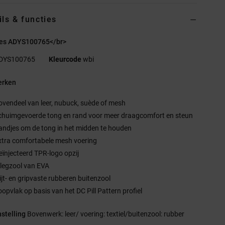
ils & functies
es ADYS100765</br>
DYS100765
Kleurcode
wbi
rken
ovendeel van leer, nubuck, suède of mesh
chuimgevoerde tong en rand voor meer draagcomfort en steun
andjes om de tong in het midden te houden
xtra comfortabele mesh voering
eïnjecteerd TPR-logo opzij
nlegzool van EVA
lijt- en gripvaste rubberen buitenzool
oopvlak op basis van het DC Pill Pattern profiel
stelling
Bovenwerk: leer/ voering: textiel/buitenzool: rubber