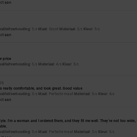
uct aan
waliteitverhouding
: 5
Maat
: Groot
Materiaal
: 5
Kleur
: 5
/5
/5
/5
uct aan
r price
waliteitverhouding
: 5
Materiaal
: 4
Kleur
: 5
/5
/5
/5
026
 really comfortable, and look great. Good value
waliteitverhouding
: 5
Maat
: Perfecte maat
Materiaal
: 5
Kleur
: 4
/5
/5
/5
uct aan
6
 style. I’m a woman and I ordered them, and they fit me well. They’re not too wide
able.
waliteitverhouding
: 5
Maat
: Perfecte maat
Materiaal
: 5
Kleur
: 5
/5
/5
/5