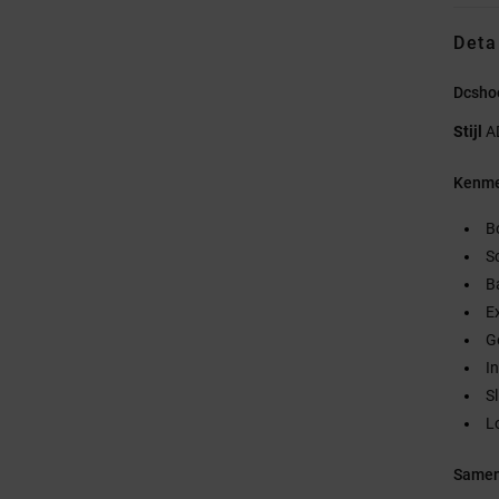
Deta
Dcsho
Stijl
A
Kenme
B
S
B
E
G
I
S
L
Samen