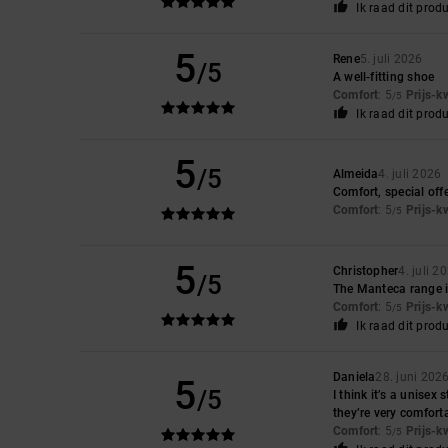
Ik raad dit prod
5
Rene
5. juli 2026
/5
A well-fitting shoe
Comfort
: 5
Prijs-k
/5
Ik raad dit prod
5
/5
Almeida
4. juli 2026
Comfort, special offe
Comfort
: 5
Prijs-k
/5
5
Christopher
4. juli 2
/5
The Manteca range is
Comfort
: 5
Prijs-k
/5
Ik raad dit prod
Daniela
28. juni 202
5
/5
I think it’s a unisex
they’re very comfort
Comfort
: 5
Prijs-k
/5