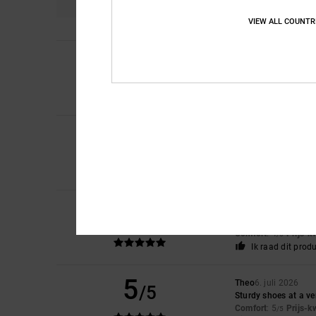
VIEW ALL COUNTR
4
/5
Laura
10. juli 2026
The smallest amount 
Comfort
: 4
Prijs-k
/5
5
Iwan
9. juli 2026
/5
Mooie schoenen
Comfort
: 4
Prijs-k
/5
Ik raad dit prod
5
Encarnacion
6. juli 
/5
A very attractive de
Comfort
: 4
Prijs-k
/5
Ik raad dit prod
5
Theo
6. juli 2026
/5
Sturdy shoes at a ve
Comfort
: 5
Prijs-k
/5