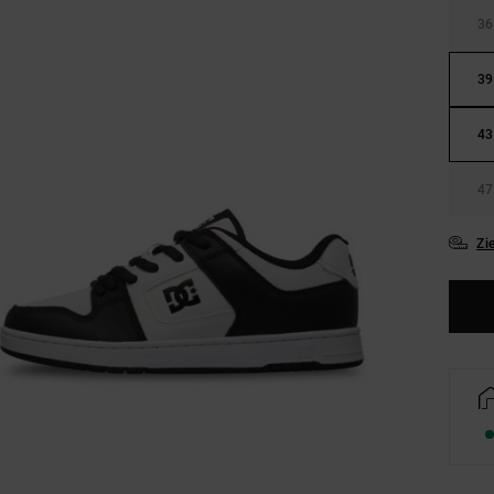
36
39
43
47
Zi