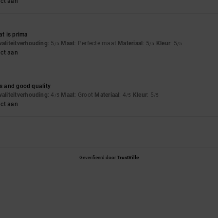
uct aan
t is prima
waliteitverhouding
: 5
Maat
: Perfecte maat
Materiaal
: 5
Kleur
: 5
/5
/5
/5
uct aan
es and good quality
waliteitverhouding
: 4
Maat
: Groot
Materiaal
: 4
Kleur
: 5
/5
/5
/5
uct aan
Geverifieerd door
TrustVille