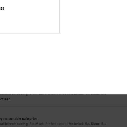
IES
of green die had ran off the suede onto the white. Only noticeable up close
waliteitverhouding
: 4
Maat
: Perfecte maat
Materiaal
: 3
Kleur
: 4
/5
/5
/5
waliteitverhouding
: 5
Maat
: Perfecte maat
Materiaal
: 5
Kleur
: 5
/5
/5
/5
uct aan
2026
sign
waliteitverhouding
: 5
Maat
: Perfecte maat
Materiaal
: 4
Kleur
: 5
/5
/5
/5
uct aan
ry reasonable sale price
waliteitverhouding
: 5
Maat
: Perfecte maat
Materiaal
: 5
Kleur
: 5
/5
/5
/5